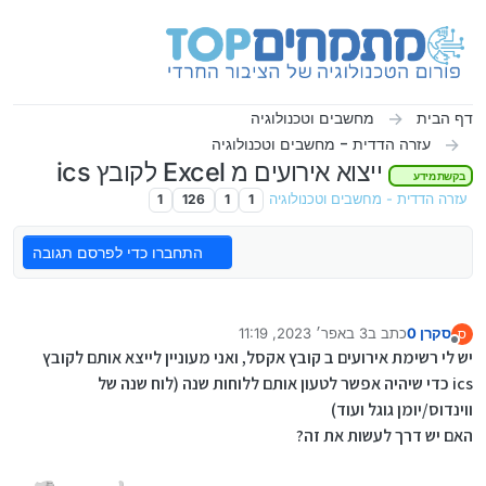
ילוג לתוכן
דף הבית
מחשבים וטכנולוגיה
עזרה הדדית - מחשבים וטכנולוגיה
ייצוא אירועים מ Excel לקובץ ics
בקשת מידע
עזרה הדדית - מחשבים וטכנולוגיה
1
1
126
1
התחברו כדי לפרסם תגובה
סקרן 0
כתב ב
3 באפר׳ 2023, 11:19
ס
נערך לאחרונה על ידי
מנותק
יש לי רשימת אירועים ב קובץ אקסל, ואני מעוניין לייצא אותם לקובץ
ics כדי שיהיה אפשר לטעון אותם ללוחות שנה (לוח שנה של
ווינדוס/יומן גוגל ועוד)
האם יש דרך לעשות את זה?