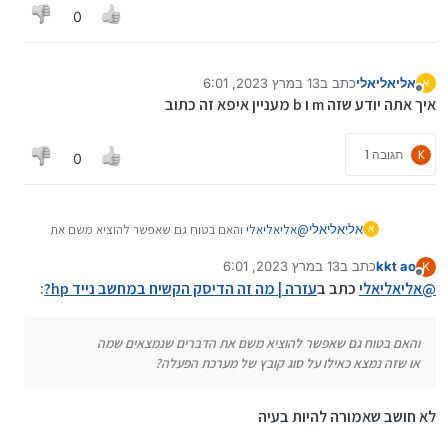
0
sANRrqEtJYAZfA_9eSOcXn9WpZkxw5e1T70bt-
XnA1VpLc-Y2ECzD0KDTPswaAoCwEALw_wcB
אליאליאלי
כתב ב
13 במרץ 2023, 6:01
א
נערך לאחרונה על ידי
מנותק
איך אתה יודע שזה m ו b מעניין איפא זה כתוב
K
תגובה 1
0
אליאליאלי
@
אליאליאלי
והאם בטוח גם שאפשר להוציא משם את
א
הדברים שנמצאים שמה
kkt ao
כתב ב
13 במרץ 2023, 6:01
K
או שזה נמצא כאילו על סוג קובץ של מערכת הפעלה?
נערך לאחרונה על ידי
מנותק
@
אליאליאלי
כתב ב
עזרה | מה זה הדיסק הקשיח במחשב נייד hp?
:
והאם בטוח גם שאפשר להוציא משם את הדברים שנמצאים שמה
או שזה נמצא כאילו על סוג קובץ של מערכת הפעלה?
לא חושב שאמורה להיות בעיה