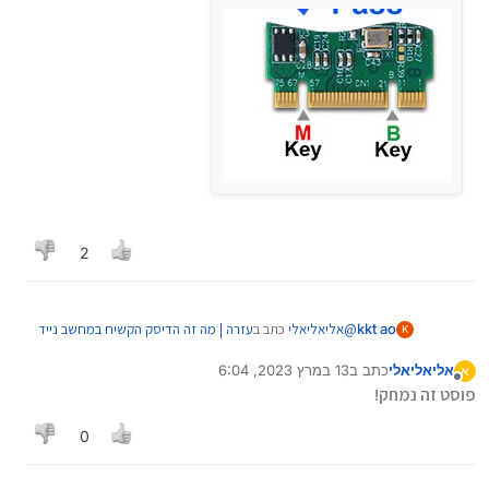
2
@
אליאליאלי
כתב ב
עזרה | מה זה הדיסק הקשיח במחשב נייד
kkt ao
K
:
hp?
אליאליאלי
כתב ב
13 במרץ 2023, 6:04
א
נערך לאחרונה על ידי אליאליאלי
מנותק
איך אתה יודע שזה m ו b מעניין איפא זה כתוב
פוסט זה נמחק!
0