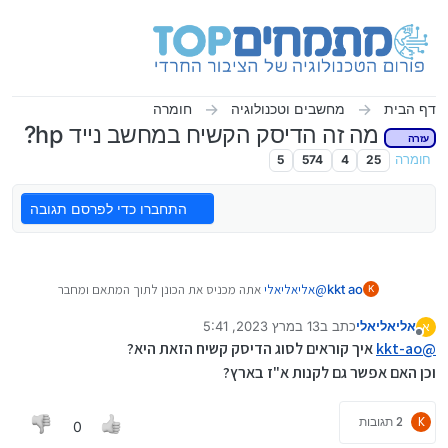
ילוג לתוכן
דף הבית
מחשבים וטכנולוגיה
חומרה
מה זה הדיסק הקשיח במחשב נייד hp?
עזרה
חומרה
25
4
574
5
התחברו כדי לפרסם תגובה
kkt ao
@
אליאליאלי
אתה מכניס את הכונן לתוך המתאם ומחבר
K
בUSB כמו דיסק און קי
אליאליאלי
כתב ב
13 במרץ 2023, 5:41
א
נערך לאחרונה על ידי אליאליאלי
מנותק
@
kkt-ao
איך קוראים לסוג הדיסק קשיח הזאת היא?
וכן האם אפשר גם לקנות א"ז בארץ?
K
2 תגובות
0