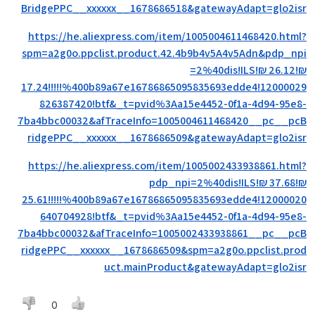
BridgePPC__xxxxxx__1678686518&gatewayAdapt=glo2isr
https://he.aliexpress.com/item/1005004611468420.html?
spm=a2g0o.ppclist.product.42.4b9b4v5A4v5Adn&pdp_npi
=2%40dis!ILS!₪ 26.12!₪
17.24!!!!!%400b89a67e16786865095835693edde4!12000029
826387420!btf&_t=pvid%3Aa15e4452-0f1a-4d94-95e8-
7ba4bbc00032&afTraceInfo=1005004611468420__pc__pcB
ridgePPC__xxxxxx__1678686509&gatewayAdapt=glo2isr
https://he.aliexpress.com/item/1005002433938861.html?
pdp_npi=2%40dis!ILS!₪ 37.68!₪
25.61!!!!!%400b89a67e16786865095835693edde4!12000020
640704928!btf&_t=pvid%3Aa15e4452-0f1a-4d94-95e8-
7ba4bbc00032&afTraceInfo=1005002433938861__pc__pcB
ridgePPC__xxxxxx__1678686509&spm=a2g0o.ppclist.prod
uct.mainProduct&gatewayAdapt=glo2isr
0