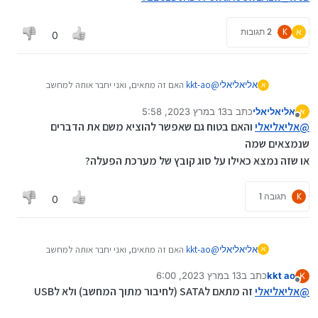
א
K
2 תגובות
0
אליאליאלי
@
kkt-ao
האם זה מתאים, ואני יחבר אותה למחשב
א
שולחני רגיל?
אליאליאלי
כתב ב
13 במרץ 2023, 5:58
א
https://www.imatrix.co.il/product/מתאם-עבור-25-
נערך לאחרונה על ידי
מנותק
@
אליאליאלי
ssd-מ-m2-ngff-ssd-קונקטור-bm-ל-sata--
והאם בטוח גם שאפשר להוציא משם את הדברים
מארז-אלומיניום-וקירור-משופר?
שנמצאים שמה
aff=GoogleMerchant&gclid=Cj0KCQiAjbagBhD3ARI
או שזה נמצא כאילו על סוג קובץ של מערכת הפעלה?
sANRrqEtJYAZfA_9eSOcXn9WpZkxw5e1T70bt-
XnA1VpLc-Y2ECzD0KDTPswaAoCwEALw_wcB
K
תגובה 1
0
אליאליאלי
@
kkt-ao
האם זה מתאים, ואני יחבר אותה למחשב
א
שולחני רגיל?
kkt ao
כתב ב
13 במרץ 2023, 6:00
K
https://www.imatrix.co.il/product/מתאם-עבור-25-
נערך לאחרונה על ידי
מנותק
@
אליאליאלי
זה מתאם לSATA (לחיבור מתוך המחשב) ולא לUSB
ssd-מ-m2-ngff-ssd-קונקטור-bm-ל-sata--
מארז-אלומיניום-וקירור-משופר?
aff=GoogleMerchant&gclid=Cj0KCQiAjbagBhD3ARI