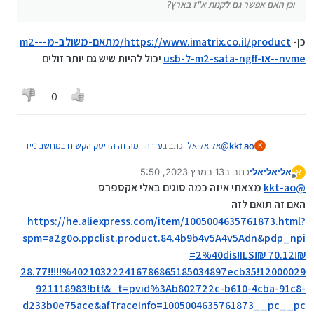
וכן האם אפשר גם לקנות א"ז בארץ?
כן-
https://www.imatrix.co.il/product/מתאם-משולב-מ--m2-
nvme--או-m2-sata-ngff-ל-usb
יכול להיות שיש גם יותר זולים
0
@
אליאליאלי
כתב ב
עזרה | מה זה הדיסק הקשיח במחשב נייד
kkt ao
K
:
hp?
אליאליאלי
כתב ב
13 במרץ 2023, 5:50
א
נערך לאחרונה על ידי
מנותק
וכן האם אפשר גם לקנות א"ז בארץ?
@
kkt-ao
מצאתי איזה כמה סוגים באלי אקספרס
האם זה תואם לזה
כן-
https://he.aliexpress.com/item/1005004635761873.html?
https://www.imatrix.co.il/product/מתאם-משולב-מ--
m2-nvme--או-m2-sata-ngff-ל-usb
יכול להיות שיש גם יותר
spm=a2g0o.ppclist.product.84.4b9b4v5A4v5Adn&pdp_npi
זולים
=2%40dis!ILS!₪ 70.12!₪
28.77!!!!!%402103222416786865185034897ecb35!12000029
921118983!btf&_t=pvid%3Ab802722c-b610-4cba-91c8-
d233b0e75ace&afTraceInfo=1005004635761873__pc__pc