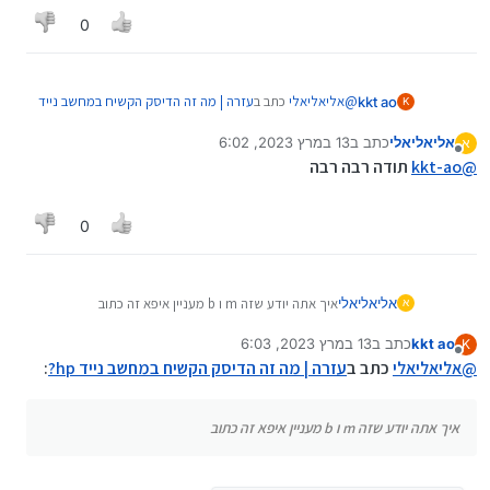
0
@
אליאליאלי
כתב ב
עזרה | מה זה הדיסק הקשיח במחשב נייד
kkt ao
K
:
hp?
אליאליאלי
כתב ב
13 במרץ 2023, 6:02
א
נערך לאחרונה על ידי
מנותק
והאם בטוח גם שאפשר להוציא משם את הדברים
@
kkt-ao
תודה רבה רבה
שנמצאים שמה
לא חושב שאמורה להיות בעיה
או שזה נמצא כאילו על סוג קובץ של מערכת הפעלה?
0
אליאליאלי
איך אתה יודע שזה m ו b מעניין איפא זה כתוב
א
kkt ao
כתב ב
13 במרץ 2023, 6:03
K
נערך לאחרונה על ידי
מנותק
@
אליאליאלי
כתב ב
עזרה | מה זה הדיסק הקשיח במחשב נייד hp?
:
איך אתה יודע שזה m ו b מעניין איפא זה כתוב