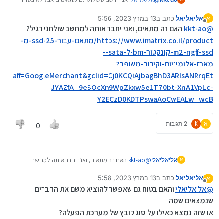
pc__pcBridgePPC__xxxxxx__1678686518&gatew
_pc__pcBridgePPC__xxxxxx__1678686509&gate
pc__pcBridgePPC__xxxxxx__1678686509&spm=a
ayAdapt=glo2isr
wayAdapt=glo2isr
2g0o.ppclist.product.mainProduct&gatewayAdapt
אליאליאלי
כתב ב
13 במרץ 2023, 5:56
א
=glo2isr
נערך לאחרונה על ידי
מנותק
@
kkt-ao
האם זה מתאים, ואני יחבר אותה למחשב שולחני רגיל?
https://www.imatrix.co.il/product/מתאם-עבור-25-ssd-מ-
m2-ngff-ssd-קונקטור-bm-ל-sata--
מארז-אלומיניום-וקירור-משופר?
aff=GoogleMerchant&gclid=Cj0KCQiAjbagBhD3ARIsANRrqEt
JYAZfA_9eSOcXn9WpZkxw5e1T70bt-XnA1VpLc-
Y2ECzD0KDTPswaAoCwEALw_wcB
א
K
2 תגובות
0
אליאליאלי
@
kkt-ao
האם זה מתאים, ואני יחבר אותה למחשב
א
שולחני רגיל?
אליאליאלי
כתב ב
13 במרץ 2023, 5:58
א
https://www.imatrix.co.il/product/מתאם-עבור-25-
נערך לאחרונה על ידי
מנותק
@
אליאליאלי
ssd-מ-m2-ngff-ssd-קונקטור-bm-ל-sata--
והאם בטוח גם שאפשר להוציא משם את הדברים
מארז-אלומיניום-וקירור-משופר?
שנמצאים שמה
aff=GoogleMerchant&gclid=Cj0KCQiAjbagBhD3ARI
או שזה נמצא כאילו על סוג קובץ של מערכת הפעלה?
sANRrqEtJYAZfA_9eSOcXn9WpZkxw5e1T70bt-