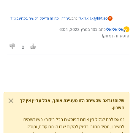
@
אליאליאלי
כתב ב
עזרה | מה זה הדיסק הקשיח במחשב נייד
kkt ao
K
:
hp?
אליאליאלי
כתב ב
13 במרץ 2023, 6:04
א
נערך לאחרונה על ידי אליאליאלי
מנותק
איך אתה יודע שזה m ו b מעניין איפא זה כתוב
פוסט זה נמחק!
0
שלום! נראה שהשיחה הזו מעניינת אותך, אבל עדיין אין לך
חשבון.
נמאס לכם לגלול בין אותם הפוסטים בכל ביקור? כשנרשמים
לחשבון, תמיד תחזרו בדיוק למקום שבו הייתם קודם, ותוכלו