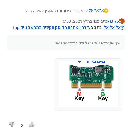
אליאליאלי
איך אתה יודע שזה m ו b מעניין איפא זה כתוב
א
kkt ao
כתב ב
13 במרץ 2023, 6:03
K
נערך לאחרונה על ידי
מנותק
@
אליאליאלי
כתב ב
עזרה | מה זה הדיסק הקשיח במחשב נייד hp?
:
איך אתה יודע שזה m ו b מעניין איפא זה כתוב
2