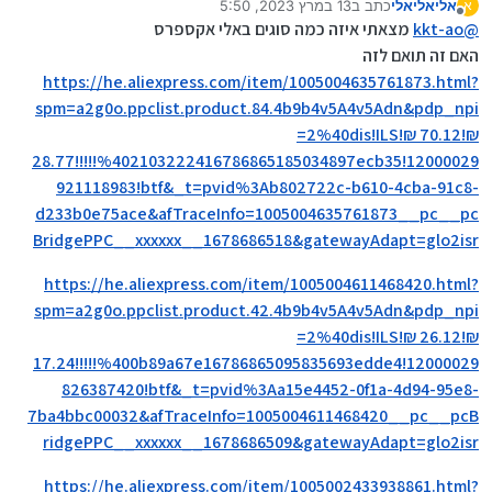
אליאליאלי
כתב ב
13 במרץ 2023, 5:50
א
נערך לאחרונה על ידי
מנותק
וכן האם אפשר גם לקנות א"ז בארץ?
@
kkt-ao
מצאתי איזה כמה סוגים באלי אקספרס
האם זה תואם לזה
כן-
https://he.aliexpress.com/item/1005004635761873.html?
https://www.imatrix.co.il/product/מתאם-משולב-מ--
m2-nvme--או-m2-sata-ngff-ל-usb
יכול להיות שיש גם יותר
spm=a2g0o.ppclist.product.84.4b9b4v5A4v5Adn&pdp_npi
זולים
=2%40dis!ILS!₪ 70.12!₪
28.77!!!!!%402103222416786865185034897ecb35!12000029
921118983!btf&_t=pvid%3Ab802722c-b610-4cba-91c8-
d233b0e75ace&afTraceInfo=1005004635761873__pc__pc
BridgePPC__xxxxxx__1678686518&gatewayAdapt=glo2isr
https://he.aliexpress.com/item/1005004611468420.html?
spm=a2g0o.ppclist.product.42.4b9b4v5A4v5Adn&pdp_npi
=2%40dis!ILS!₪ 26.12!₪
17.24!!!!!%400b89a67e16786865095835693edde4!12000029
826387420!btf&_t=pvid%3Aa15e4452-0f1a-4d94-95e8-
7ba4bbc00032&afTraceInfo=1005004611468420__pc__pcB
ridgePPC__xxxxxx__1678686509&gatewayAdapt=glo2isr
https://he.aliexpress.com/item/1005002433938861.html?