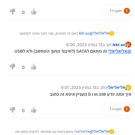
XnA1VpLc-Y2ECzD0KDTPswaAoCwEALw_wcB
K
תגובה 1
0
אליאליאלי
@
kkt-ao
האם זה מתאים, ואני יחבר אותה למחשב
א
שולחני רגיל?
kkt ao
כתב ב
13 במרץ 2023, 6:00
K
https://www.imatrix.co.il/product/מתאם-עבור-25-
נערך לאחרונה על ידי
מנותק
@
אליאליאלי
זה מתאם לSATA (לחיבור מתוך המחשב) ולא לUSB
ssd-מ-m2-ngff-ssd-קונקטור-bm-ל-sata--
מארז-אלומיניום-וקירור-משופר?
aff=GoogleMerchant&gclid=Cj0KCQiAjbagBhD3ARI
0
sANRrqEtJYAZfA_9eSOcXn9WpZkxw5e1T70bt-
XnA1VpLc-Y2ECzD0KDTPswaAoCwEALw_wcB
אליאליאלי
כתב ב
13 במרץ 2023, 6:01
א
נערך לאחרונה על ידי
מנותק
איך אתה יודע שזה m ו b מעניין איפא זה כתוב
K
תגובה 1
0
אליאליאלי
@
אליאליאלי
והאם בטוח גם שאפשר להוציא משם את
א