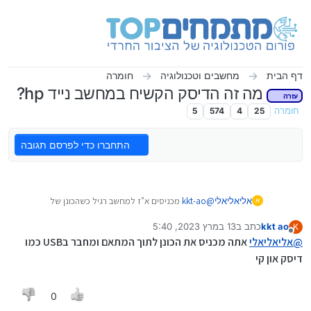
ילוג לתוכן
דף הבית
מחשבים וטכנולוגיה
חומרה
מה זה הדיסק הקשיח במחשב נייד hp?
עזרה
חומרה
25
4
574
5
התחברו כדי לפרסם תגובה
אליאליאלי
@
kkt-ao
מכניסים א"ז למחשב רגיל כשהכונן של
א
המחשב בתוכו?
kkt ao
כתב ב
13 במרץ 2023, 5:40
K
והאם בטוח שזה יעבוד?
נערך לאחרונה על ידי
מנותק
@
אליאליאלי
תודה
אתה מכניס את הכונן לתוך המתאם ומחבר בUSB כמו
דיסק און קי
0