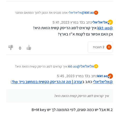
kkt ao
@
אליאליאלי
אתה מכניס את הכונן לתוך המתאם ומחבר
K
בUSB כמו דיסק און קי
אליאליאלי
כתב ב
13 במרץ 2023, 5:41
א
נערך לאחרונה על ידי אליאליאלי
מנותק
@
kkt-ao
איך קוראים לסוג הדיסק קשיח הזאת היא?
וכן האם אפשר גם לקנות א"ז בארץ?
K
2 תגובות
0
אליאליאלי
@
kkt-ao
איך קוראים לסוג הדיסק קשיח הזאת היא?
א
וכן האם אפשר גם לקנות א"ז בארץ?
kkt ao
כתב ב
13 במרץ 2023, 5:45
K
נערך לאחרונה על ידי
מנותק
@
אליאליאלי
כתב ב
עזרה | מה זה הדיסק הקשיח במחשב נייד hp?
:
איך קוראים לסוג הדיסק קשיח הזאת היא?
M.2 אבל יש כמה סוגים, לפי התמונה לך יש B+M key