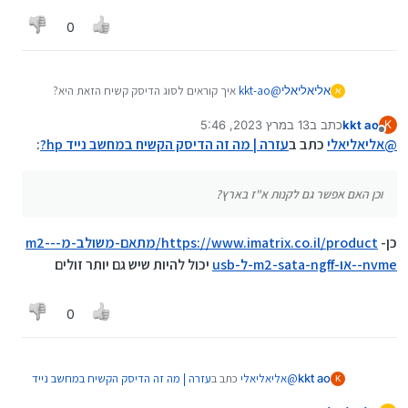
0
אליאליאלי
@
kkt-ao
איך קוראים לסוג הדיסק קשיח הזאת היא?
א
וכן האם אפשר גם לקנות א"ז בארץ?
kkt ao
כתב ב
13 במרץ 2023, 5:46
K
נערך לאחרונה על ידי
מנותק
@
אליאליאלי
כתב ב
עזרה | מה זה הדיסק הקשיח במחשב נייד hp?
:
וכן האם אפשר גם לקנות א"ז בארץ?
כן-
https://www.imatrix.co.il/product/מתאם-משולב-מ--m2-
nvme--או-m2-sata-ngff-ל-usb
יכול להיות שיש גם יותר זולים
0
@
אליאליאלי
כתב ב
עזרה | מה זה הדיסק הקשיח במחשב נייד
kkt ao
K
:
hp?