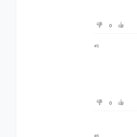
0
#5
0
#6