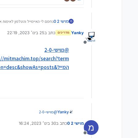
מוישי 2 0
נחסם לי האיימייל והטלפון לאימות א
מ
אני ישמח אם מי שהוא יוכל לעזור אני
Yanky
כתב ב
25 בינו׳ 2023, 22:19
מדריכים
נערך לאחרונה על ידי
מנותק
@
מוישי-2-0
המייל&in=titles&matchWords=all&sortBy=topic.title&sortDirection=desc&showAs=posts
Yanky
@
מוישי-2-0
https://mitmachim.top/search?term=נחסם לי המייל&tles&matchWords=all&sortBy=topic.title&sortDirection=desc&showAs=posts
מוישי 2 0
כתב ב
30 בינו׳ 2023, 16:24
מ
נערך לאחרונה על ידי
מנותק