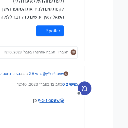
(לעת עתה היא לא עזרה לי)
כמו שתרצה לעלות לירח ברגל או
בעבר הרחוק בשנים קדמוניות היה
לקנות סים ולנייד את המספר הישן
עם השנים הוחמרו הנהלים ועדיין 
השאלה איך עושים כזה דבר ללא הו
כיום מאד קשה עד בלתי אפשרי ל
Spoiler
ש
תגובה 1
תגובה אחרונה
1 בפבר׳ 2023, 13:16
@
מוישי-2-0
כתב ב
בעיה | נחסם לי
שעטנ"ז ג"ץ
ש
מוישי 2 0
כתב ב
1 בפבר׳ 2023, 12:40
מ
נערך לאחרונה על ידי
נחסם לי האיימייל והטלפון לאי
אני ישמח אם מי שהוא יוכל לעזו
מנותק
מאותם מחשבים
ומאותו רשת
?
@
שעטנ-ז-ג-ץ
כן