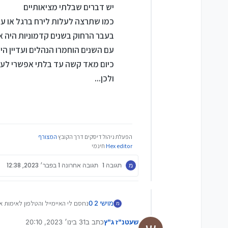
יש דברים שבלתי מציאותיים
כמו שתרצה לעלות לירח ברגל או עם
בעבר הרחוק בשנים קדמוניות היה אפ
עם השנים הוחמרו הנהלים ועדיין היה
כיום מאד קשה עד בלתי אפשרי לע
ולכן...
הפעלת ניהול דיסקים דרך הקובץ
המצורף
Hex editor
חינמי
מ
תגובה 1
תגובה אחרונה
1 בפבר׳ 2023, 12:38
מוישי 2 0
נחסם לי האיימייל והטלפון לאימות א
מ
אני ישמח אם מי שהוא יוכל לעזור אני
שעטנ"ז ג"ץ
כתב ב
31 בינו׳ 2023, 20:10
נערך לאחרונה על ידי