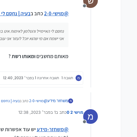
ש
מנותק
@
מוישי-2-0
כתב ב
בעיה | נחסם לי 
נחסם לי האיימייל והטלפון לאימות אינו 
אני ישמח אם מי שהוא יוכל לעזור אני עוב
מאותם מחשבים
ומאותו רשת
?
מ
תגובה 1
תגובה אחרונה
1 בפבר׳ 2023, 12:40
@
מוישי-2-0
כתב ב
בעיה | נחסם ל
משחזר מידע
מ
מוישי 2 0
כתב ב
1 בפבר׳ 2023, 12:38
מ
נערך לאחרונה על ידי
אמרו לי מה שידעתי ושכל אחד 
מנותק
@
משחזר-מידע
יש עוד אפשרות שהצי
יש דברים שבלתי מציאותיים