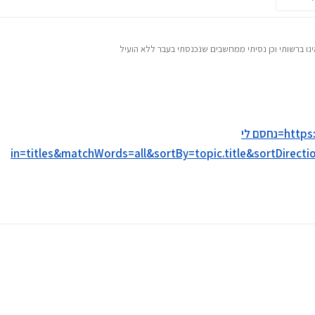
ינו ברשותי וכן נסיתי ממחשבים שנכנסתי בעבר ללא הועיל
 עובד עצות...
https://mitmachim.top/search?term=נחסם לי
in=ti