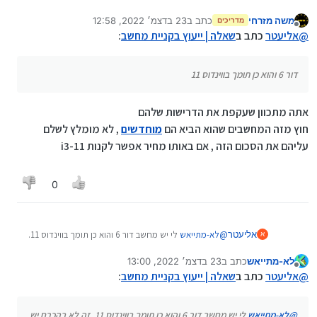
זה לא בהכרח יש מחשבים משנת 15 - 16 ברמה ובאיכות
משה מזרחי
כתב ב
23 בדצמ׳ 2022, 12:58
מאוד טובה.
מדריכים
נערך לאחרונה על ידי משה מזרחי
מנותק
אני הייתי ממליץ על הלנובו T460.
@
אליעטר
כתב ב
שאלה | ייעוץ בקניית מחשב
:
דור 6 והוא כן תומך בווינדוס 11
אתה מתכוון שעקפת את הדרישות שלהם
חוץ מזה המחשבים שהוא הביא הם
מוחדשים
, לא מומלץ לשלם
עליהם את הסכום הזה , אם באותו מחיר אפשר לקנות i3-11
0
אליעטר
@
לא-מתייאש
לי יש מחשב דור 6 והוא כן תומך בווינדוס 11.
א
זה לא בהכרח יש מחשבים משנת 15 - 16 ברמה ובאיכות
לא-מתייאש
כתב ב
23 בדצמ׳ 2022, 13:00
מאוד טובה.
נערך לאחרונה על ידי לא-מתייאש
מנותק
אני הייתי ממליץ על הלנובו T460.
@
אליעטר
כתב ב
שאלה | ייעוץ בקניית מחשב
:
@
לא-מתייאש
לי יש מחשב דור 6 והוא כן תומך בווינדוס 11. זה לא בהכרח יש