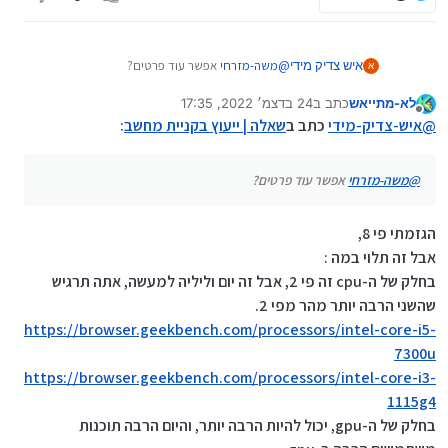
https://mitmachim.top/post/588057
ברמת שלמה
איש צדיק מידי
@
משה-מזרחי
אפשר עוד פרטים?
א
לא-מתייאש
כתב ב
24 בדצמ׳ 2022, 17:35
נערך לאחרונה על ידי
מנותק
@
איש-צדיק-מידי
כתב ב
שאלה | ייעוץ בקניית מחשב
:
@
משה-מזרחי
אפשר עוד פרטים?
הגזמתי פי 8,
אבל זה תלוי במה :
בחלק של ה-cpu זה פי 2, אבל זה יום וליליה למעשה, אתה תרגיש
שהשני הרבה יותר מהר מפי 2.
https://browser.geekbench.com/processors/intel-core-i5-
7300u
https://browser.geekbench.com/processors/intel-core-i3-
1115g4
בחלק של ה-gpu, יכול להיות הרבה יותר, והיום הרבה תוכנות