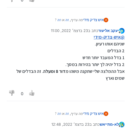
להבהיר: לא קשור אליי המכירה, ואין לי אחוזים ...
איש צדיק מידי
מה עדיף,
זה
או
זה
?
א
יעקב אליעזר
כתב ב
23 בדצמ׳ 2022, 11:00
נערך לאחרונה על ידי
מנותק
@
איש-צדיק-מידי
שניהם אותו רעיון.
2 הבדלים
1 בדל המעבד יותר חדש
2 בדל יהיה לך יותר בהירות במסך.
אבל ההמלצה שלי שתקנה משהו מ
דור 8 ומעלה
. זה הבדלים של
שמים וארץ
0
איש צדיק מידי
מה עדיף,
זה
או
זה
?
א
לא-מתייאש
כתב ב
23 בדצמ׳ 2022, 12:48
נערך לאחרונה על ידי