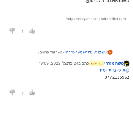
משתמשים הרבה ב-gpu.
https://eliegambache.kdroidfilter.com/
1
איש צדיק מידי
@
משה-מזרחי
אפשר עוד פרטים?
א
משה מזרחי
כתב ב
24 בדצמ׳ 2022, 19:09
מדריכים
נערך לאחרונה על ידי
מנותק
@
איש-צדיק-מידי
0772135562
1