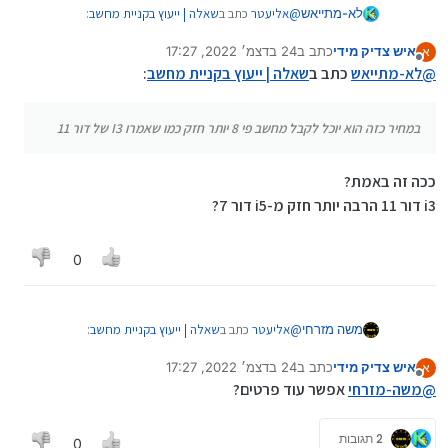
@
אליעטר
כתב ב
שאלה | ייעוץ בקניית מחשב
:
לא-מתייאש
איש צדיק מידי
כתב ב
24 בדצמ׳ 2022, 17:27
א
נערך לאחרונה על ידי
מנותק
@
לא-מתייאש
לי יש מחשב דור 6 והוא כן תומך
@
לא-מתייאש
כתב ב
שאלה | ייעוץ בקניית מחשב
:
בווינדוס 11. זה לא בהכרח יש מחשבים משנת 15 -
עקפת את הדרישות, וזה לא שהם לא איכותים, מי שיש
16 ברמה ובאיכות מאוד טובה.
לו כבר, לא אמרתי שהוא צריך לשנות, רק שאם הוא כבר
אני הייתי ממליץ על הלנובו T460.
במחיר כזה הוא יוכל לקבל מחשב פי 8 יותר חזק כמו שאמרו I3 של דור 11
קונה,במחיר כזה הוא יוכל לקבל מחשב פי 8 יותר חזק
כמו שאמרו I3 של דור 11
ככה זה באמת?
i3 דור 11 הרבה יותר חזק מ-i5 דור 7?
0
@
אליעטר
כתב ב
שאלה | ייעוץ בקניית מחשב
:
משה מזרחי
איש צדיק מידי
כתב ב
24 בדצמ׳ 2022, 17:27
א
נערך לאחרונה על ידי
מנותק
שינסה בחנות B&M מחשבים
@
משה-מזרחי
אפשר עוד פרטים?
השבוע יש יותר זולים
2 תגובות
0