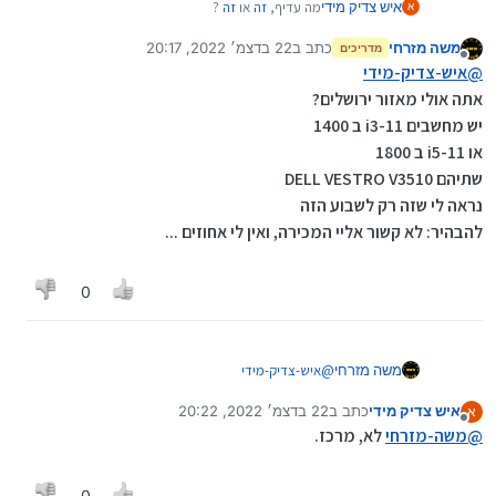
איש צדיק מידי
מה עדיף,
זה
או
זה
?
א
משה מזרחי
כתב ב
22 בדצמ׳ 2022, 20:17
מדריכים
נערך לאחרונה על ידי משה מזרחי
מנותק
@
איש-צדיק-מידי
אתה אולי מאזור ירושלים?
יש מחשבים i3-11 ב 1400
או i5-11 ב 1800
שתיהם DELL VESTRO V3510
נראה לי שזה רק לשבוע הזה
להבהיר: לא קשור אליי המכירה, ואין לי אחוזים ...
0
משה מזרחי
@
איש-צדיק-מידי
אתה אולי מאזור ירושלים?
איש צדיק מידי
כתב ב
22 בדצמ׳ 2022, 20:22
א
יש מחשבים i3-11 ב 1400
נערך לאחרונה על ידי
מנותק
@
משה-מזרחי
או i5-11 ב 1800
לא, מרכז.
שתיהם DELL VESTRO V3510
נראה לי שזה רק לשבוע הזה
0