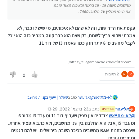
מחשבים משנת 15 - 16 ברמה ובאיכות מאוד טובה.
אני הייתי ממליץ על הלנובו T460.
עקפת את הדרישות, וזה לא שהם לא איכותים, מי שיש לו כבר, לא
אמרתי שהוא צריך לשנות, רק שאם הוא כבר קונה,במחיר כזה הוא יוכל
לקבל מחשב פי 8 יותר חזק כמו שאמרו I3 של דור 11
https://eliegambache.kdroidfilter.com/
א
א
2 תגובות
0
@
אליעטר
כתב ב
שאלה | ייעוץ בקניית מחשב
:
לא-מתייאש
אליעטר
כתב ב
23 בדצמ׳ 2022, 13:29
א
מדריכים
נערך לאחרונה על ידי
מנותק
@
לא-מתייאש
לי יש מחשב דור 6 והוא כן תומך
@
לא-מתייאש
צודקים אין ספק שעדיף דור 11 ומעבד I3 מדור 6
בווינדוס 11. זה לא בהכרח יש מחשבים משנת 15 -
ומעבד I5, אבל הוא התלבט בין שני מחשבים, ולא כתב אופציה אחרת.
עקפת את הדרישות, וזה לא שהם לא איכותים, מי שיש
16 ברמה ובאיכות מאוד טובה.
שינסה בחנות B&M מחשבים בכיכר השבת בירושלים. יש להם דגמים
לו כבר, לא אמרתי שהוא צריך לשנות, רק שאם הוא כבר
אני הייתי ממליץ על הלנובו T460.
קונה,במחיר כזה הוא יוכל לקבל מחשב פי 8 יותר חזק
ומחירים טובים.