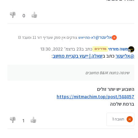
כמו שאמרו I3 של דור 11
0
אליעטר
@
לא-מתייאש
צודקים אין ספק שעדיף דור 11 ומעבד I3
א
מדור 6 ומעבד I5, אבל הוא התלבט בין שני מחשבים, ולא
משה מזרחי
כתב ב
23 בדצמ׳ 2022, 13:30
כתב אופציה אחרת. שינסה בחנות B&M מחשבים בכיכר
מדריכים
נערך לאחרונה על ידי
מנותק
השבת בירושלים. יש להם דגמים ומחירים טובים.
@
אליעטר
כתב ב
שאלה | ייעוץ בקניית מחשב
:
שינסה בחנות B&M מחשבים
השבוע יש יותר זולים
https://mitmachim.top/post/588057
ברמת שלמה
א
תגובה 1
1