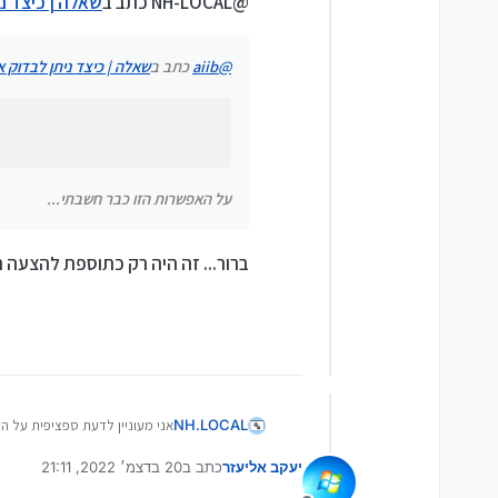
@NH-LOCAL כתב ב
שאלה | כיצד ני
על האפשרות הזו כבר חשבתי...
@
aiib
כתב ב
שאלה | כיצד ניתן לבדוק אם
על האפשרות הזו כבר חשבתי...
ברור... זה היה רק כתוספת להצעה 
אני מעוניין לדעת ספציפית על הדגם דל ווסטרו 3501 I3 דור 10, 
NH.LOCAL
יעקב אליעזר
כתב ב
20 בדצמ׳ 2022, 21:11
מכמה ניסיונות חיפוש ברשת, לא
נערך לאחרונה על ידי