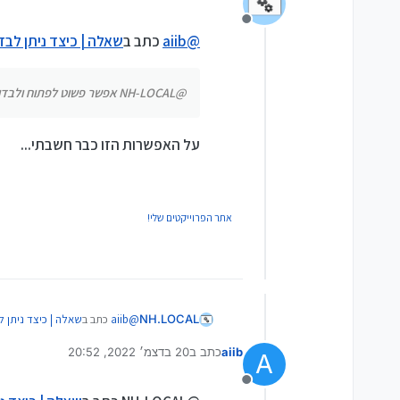
מנותק
@
aiib
כתב ב
שאלה | כיצד ניתן לבדו
@NH-LOCAL אפשר פשוט לפתוח ולבדוק...
על האפשרות הזו כבר חשבתי...
אתר הפרוייקטים שלי!
@
aiib
כתב ב
שאלה | כיצד ניתן ל
NH.LOCAL
aiib
כתב ב
20 בדצמ׳ 2022, 20:52
A
נערך לאחרונה על ידי
@NH-LOCAL אפשר פשוט לפתוח ולבדוק...
מנותק