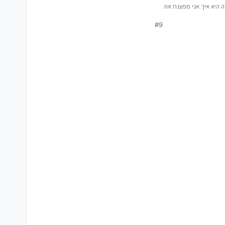
 היא איך אני מפענח את
#9
https://www.dell.co
https://www.dell.