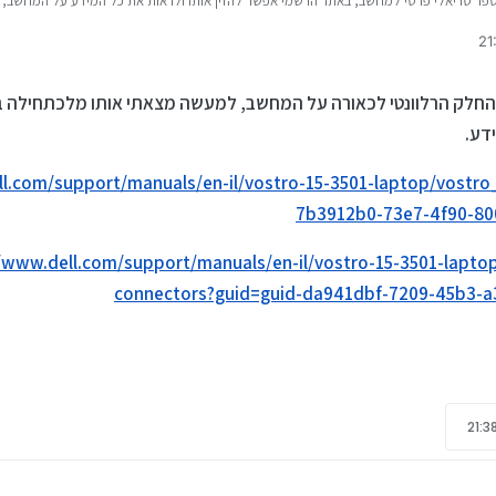
שב יש מספר סריאלי פרטי למחשב, באתר הרשמי אפשר להזין אותו ולראות את כל המידע על המחש
הות לבד את המחשב הנוכחי
 לאתר שמראה הכללל על המחשב, כולל איזה ראם ואיזה חברה יש לך... וגם אם יש אופציה לה
חלק הרלוונטי לכאורה על המחשב, למעשה מצאתי אותו מלכתחילה בחי
דע.
ll.com/support/manuals/en-il/vostro-15-3501-laptop/vostr
7b3912b0-73e7-4f90-80
/www.dell.com/support/manuals/en-il/vostro-15-3501-lapto
connectors?guid=guid-da941dbf-7209-45b3-a