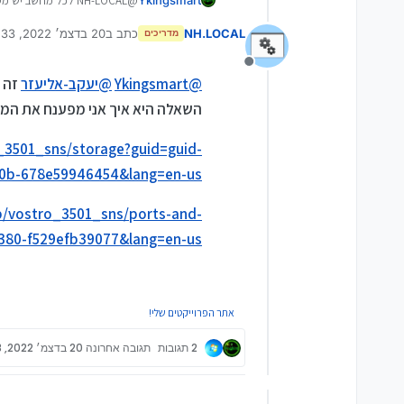
@NH-LOCAL לכל מח
לשלוף דרך האתר, הוא אמור לז
NH.LOCAL
כתב ב
20 בדצמ׳ 2022, 21:33
בכל מצב, מישהו כאן שלח קישור
מדריכים
נערך לאחרונה על ידי NH.LOCAL
@
KINGYOS
אבל אני לא בטוח
מנותק
@
Ykingsmart
@
יעקב-אליעזר
זה ה
השאלה היא איך אני מפענח את המי
o_3501_sns/storage?guid=guid-
0b-678e59946454&lang=en-us
p/vostro_3501_sns/ports-and-
380-f529efb39077&lang=en-us
אתר הפרוייקטים שלי!
2 תגובות
תגובה אחרונה
20 בדצמ׳ 2022, 21:38