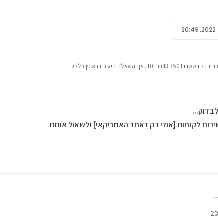
אך השאלה היא גם באופן כללי.
 מצאתי מענה ברור בנושא, ודי התקשיתי לפענח את המפרט הטכני שמספקת דל.
ירות לקוחות [אולי רק באתר האמריקאי] ולשאול אותם
קוחות [אולי רק באתר האמריקאי] ולשאול אותם