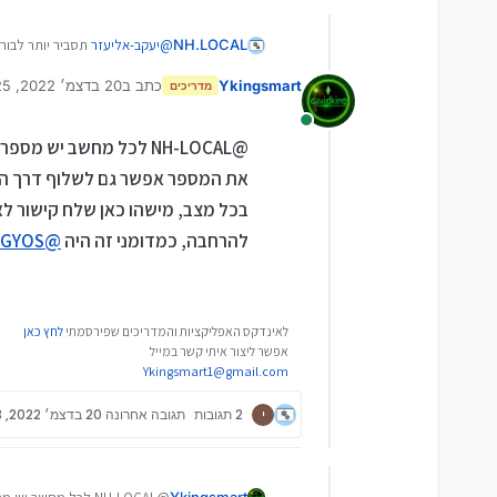
NH.LOCAL
@
יעקב-אליעזר
תסביר יותר לבור 
Ykingsmart
כתב ב
20 בדצמ׳ 2022, 21:25
מדריכים
נערך לאחרונה על ידי
מחובר
@NH-LOCAL לכל מחשב י
את המספר אפשר גם לשלוף דרך הא
בכל מצב, מישהו כאן שלח קישור לא
להרחבה, כמדומני זה היה
@
NGYOS
לאינדקס האפליקציות והמדריכים שפירסמתי
לחץ כאן
אפשר ליצור איתי קשר במייל
Ykingsmart1@gmail.com
י
2 תגובות
תגובה אחרונה
20 בדצמ׳ 2022, 21:33
Ykingsmart