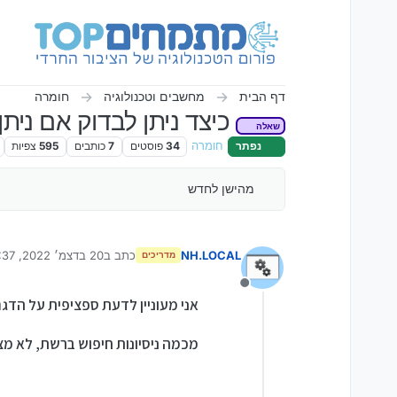
ילוג לתוכן
דף הבית
מחשבים וטכנולוגיה
חומרה
כיצד ניתן לבדוק אם ניתן 
שאלה
נפתר
חומרה
34
פוסטים
7
כותבים
595
צפיות
מהישן לחדש
NH.LOCAL
כתב ב
20 בדצמ׳ 2022, 20:37
מדריכים
נערך לאחרונה על ידי
מנותק
אני מעוניין לדעת ספציפית על הדגם דל ווסטרו 3501 I3 דור 10, אך השא
מכמה ניסיונות חיפוש ברשת, לא מ