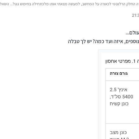
 החלק הרלוונטי לכאורה על המחשב, למעשה מצאתי אותו מלכתחילה בחיפוש גוגל... השאלה
m/support/manuals/en-il/vostro-15-3501-laptop/vostro_3501_sns/storage?guid=gu
com/support/manuals/en-il/vostro-15-3501-laptop/vostro_3501_sns/ports-and-con
7209-45b3-a
וספים, איזה ועד כמה? יש לך טבלה