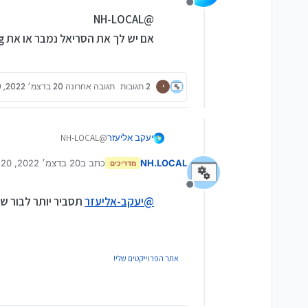
מנותק
@NH-LOCAL
אם יש לך את הסריאל נמבר או את Service Tag תוכל לדעת
י
2 תגובות
תגובה אחרונה
20 בדצמ׳ 2022, 21:20
יעקב אליעזר
@NH-LOCAL
אם יש לך את הסריאל נמבר או את Service Tag תוכל ל
NH.LOCAL
כתב ב
20 בדצמ׳ 2022, 21:20
מדריכים
נערך לאחרונה על ידי
מנותק
@
יעקב-אליעזר
תסביר יותר לבור שכ
אתר הפרוייקטים שלי!