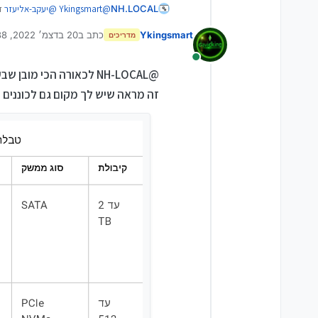
@
Ykingsmart
@
יעקב-אליעזר
זה
NH.LOCAL
המידע.
Ykingsmart
כתב ב
20 בדצמ׳ 2022, 21:38
id-7b3912b0-73e7-4f90-800b-
מדריכים
נערך לאחרונה על ידי
678e59946454&lang=en-us
nectors?guid=guid-da941dbf-
מחובר
@NH-LOCAL לכאורה הכי מובן שבעולם...
380-f529efb39077&lang=en-us
זה מראה שיש לך מקום גם לכוננים נ