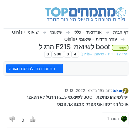
ילוג לתוכן
דף הבית
אנדרואיד - כללי
שיאומי
שיאומי +Qin1s
עזרה הדדית - שיאומי +Qin1s
boot לשיואמי F21S הרגיל
בקשה
עזרה הדדית - שיאומי +Qin1s
4
3
206
3
התחברו כדי לפרסם תגובה
toker
כתב ב
19 בדצמ׳ 2022, 12:13
T
נערך לאחרונה על ידי
מנותק
יש למישהו מחיצת BOOT לשיואמי F21S הרגיל לא הטאצ?
או כל הגירסה ואני אפרק ממנה את הבוט
תגובה 1
0