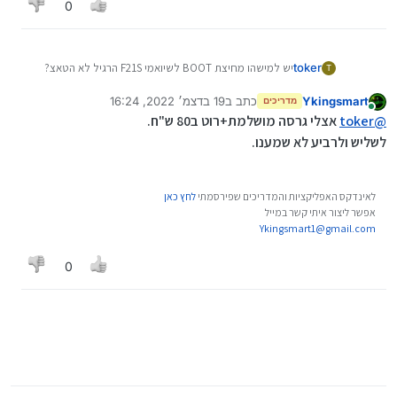
0
toker
יש למישהו מחיצת BOOT לשיואמי F21S הרגיל לא הטאצ?
T
או כל הגירסה ואני אפרק ממנה את הבוט
Ykingsmart
כתב ב
19 בדצמ׳ 2022, 16:24
מדריכים
נערך לאחרונה על ידי
מחובר
@
toker
אצלי גרסה מושלמת+רוט ב80 ש"ח.
לשליש ולרביע לא שמענו.
לאינדקס האפליקציות והמדריכים שפירסמתי
לחץ כאן
אפשר ליצור איתי קשר במייל
Ykingsmart1@gmail.com
0