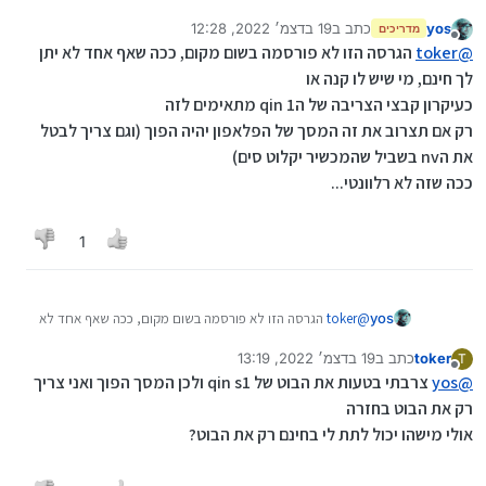
yos
כתב ב
19 בדצמ׳ 2022, 12:28
מדריכים
נערך לאחרונה על ידי
מנותק
@
toker
הגרסה הזו לא פורסמה בשום מקום, ככה שאף אחד לא יתן
לך חינם, מי שיש לו קנה או
כעיקרון קבצי הצריבה של הqin 1 מתאימים לזה
רק אם תצרוב את זה המסך של הפלאפון יהיה הפוך (וגם צריך לבטל
את הnv בשביל שהמכשיר יקלוט סים)
ככה שזה לא רלוונטי...
1
yos
@
toker
הגרסה הזו לא פורסמה בשום מקום, ככה שאף אחד לא
יתן לך חינם, מי שיש לו קנה או
toker
כתב ב
19 בדצמ׳ 2022, 13:19
T
כעיקרון קבצי הצריבה של הqin 1 מתאימים לזה
נערך לאחרונה על ידי
מנותק
@
yos
רק אם תצרוב את זה המסך של הפלאפון יהיה הפוך (וגם צריך
צרבתי בטעות את הבוט של qin s1 ולכן המסך הפוך ואני צריך
לבטל את הnv בשביל שהמכשיר יקלוט סים)
רק את הבוט בחזרה
ככה שזה לא רלוונטי...
אולי מישהו יכול לתת לי בחינם רק את הבוט?