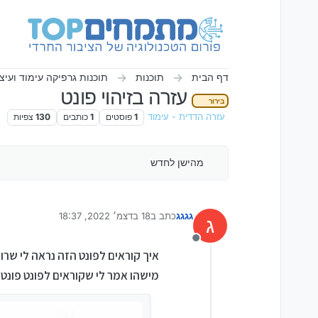
ילוג לתוכן
דף הבית
תוכנות
תוכנות גרפיקה עימוד ועיצ
עזרה בזיהוי פונט
בירור
עזרה הדדית - עימוד
1
פוסטים
1
כותבים
130
צפיות
מהישן לחדש
גגגג
כתב ב
18 בדצמ׳ 2022, 18:37
ג
נערך לאחרונה על ידי גגגג
מנותק
איך קוראים לפונט הזה נראה לי שרוב
מישהו אמר לי שקוראים לפונט פונט