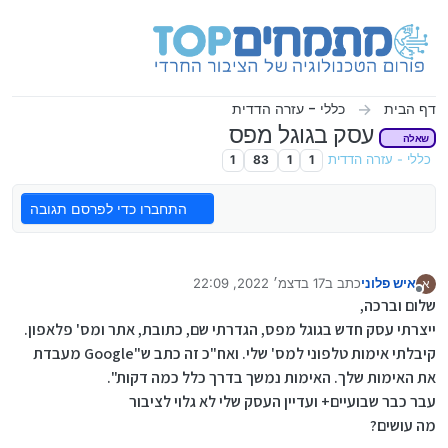
ילוג לתוכן
דף הבית
כללי - עזרה הדדית
עסק בגוגל מפס
שאלה
כללי - עזרה הדדית
1
1
83
1
התחברו כדי לפרסם תגובה
איש פלוני
כתב ב
17 בדצמ׳ 2022, 22:09
א
נערך לאחרונה על ידי
מנותק
שלום וברכה,
ייצרתי עסק חדש בגוגל מפס, הגדרתי שם, כתובת, אתר ומס' פלאפון.
קיבלתי אימות טלפוני למס' שלי. ואח"כ זה כתב ש"Google מעבדת
את האימות שלך. האימות נמשך בדרך כלל כמה דקות".
עבר כבר שבועיים+ ועדיין העסק שלי לא גלוי לציבור
מה עושים?