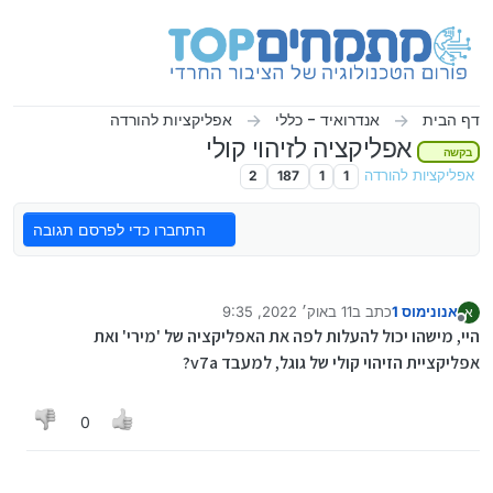
ילוג לתוכן
דף הבית
אנדרואיד - כללי
אפליקציות להורדה
אפליקציה לזיהוי קולי
בקשה
אפליקציות להורדה
1
1
187
2
התחברו כדי לפרסם תגובה
אנונימוס 1
כתב ב
11 באוק׳ 2022, 9:35
א
נערך לאחרונה על ידי
מנותק
היי, מישהו יכול להעלות לפה את האפליקציה של 'מירי' ואת
אפליקציית הזיהוי קולי של גוגל, למעבד v7a?
0