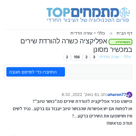
ילוג לתוכן
דף הבית
כללי - עזרה הדדית
אפליקציה כשרה להורדת שירים
בקשת מידע
במכשיר מסונן
כללי - עזרה הדדית
3
2
156
2
התחברו כדי לפרסם תגובה
aharon77
כתב ב
6 באוק׳ 2022, 6:32
A
נערך לאחרונה על ידי
מנותק
מישהו מכיר אפליקציה להורדת שירים מה"כושר טיוב"?
או לפחות אם יש אפשרות שהכושר טיוב יעבוד גם ברקע.. נגיד לשים
וויז ושישמעו את השירים ברקע...?
תודה מראש!!!