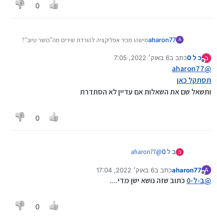
0
aharon77
מישהו מכיר אפליקציה להורדת שירים מה"כושר טיוב"?
A
או לפחות אם יש אפשרות שהכושר טיוב יעבוד גם ברקע..
ב ל 0
כתב ב
6 באוק׳ 2022, 7:05
ב
נגיד לשים וויז ושישמעו את השירים ברקע...?
נערך לאחרונה על ידי ב ל 0
10 ביוני 2022, 7:06
מנותק
@
aharon77
תודה מראש!!!
תסתקל כאן
ותשאל שם את השאלות אם עדיין לא הסתדרת
0
ב ל 0
@
aharon77
ב
תסתקל כאן
aharon77
כתב ב
6 באוק׳ 2022, 17:04
A
ותשאל שם את השאלות אם עדיין לא הסתדרת
נערך לאחרונה על ידי
מנותק
@
ב-ל-0
כתוב שזה נושא ישן מדי....
0