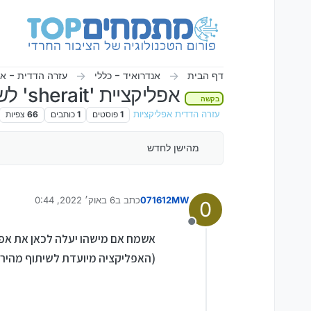
ילוג לתוכן
דף הבית
אנדרואיד - כללי
עזרה הדדית - אנ
אפליקציית 'sherait' לשיתוף קבצים מהיר
בקשה
עזרה הדדית אפליקציות
1
פוסטים
1
כותבים
66
צפיות
מהישן לחדש
071612MW
כתב ב
6 באוק׳ 2022, 0:44
0
נערך לאחרונה על ידי
מנותק
אשמח אם מישהו יעלה לכאן את אפליקציית 'sherait'. [אם אפשר 
(האפליקציה מיועדת לשיתוף מהיר ב