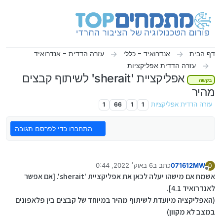
ילוג לתוכן
דף הבית
אנדרואיד - כללי
עזרה הדדית - אנדרואיד
עזרה הדדית אפליקציות
אפליקציית 'sherait' לשיתוף קבצים
בקשה
מהיר
עזרה הדדית אפליקציות
1
1
66
1
התחברו כדי לפרסם תגובה
071612MW
כתב ב
6 באוק׳ 2022, 0:44
0
נערך לאחרונה על ידי
מנותק
אשמח אם מישהו יעלה לכאן את אפליקציית 'sherait'. [אם אפשר
לאנדרואיד 4.1].
(האפליקציה מיועדת לשיתוף מהיר במיוחד של קבצים בין פלאפונים
במצב לא מקוון)