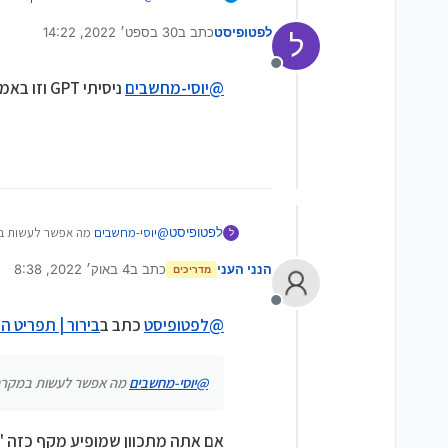
לפטופיסט
כתב ב
30 בספט׳ 2022, 14:22
ל
נערך לאחרונה על ידי
@
יוסי-מחשבים
מה אפשר לעשות
מנותק
@
יוסי-מחשבים
ניסיתי GPT וזו באמת הייתה הבעיה תודה רבה!
ניסית GPT ?
לפטופיסט
@
יוסי-מחשבים
מה אפשר לעשות במק
ל
הנני העני
כתב ב
4 באוק׳ 2022, 8:38
מדריכים
נערך לאחרונה על ידי
מנותק
@
לפטופיסט
כתב ב
בירור | תפריט הBOOT לא מזהה את הדיסק און קי
@
יוסי-מחשבים
מה אפשר לעשות במקרה שד
אם אתה מתכוון שמופיע מקף כזה '_