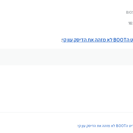
סק עון קי
:
 הדיסק עון קי
: