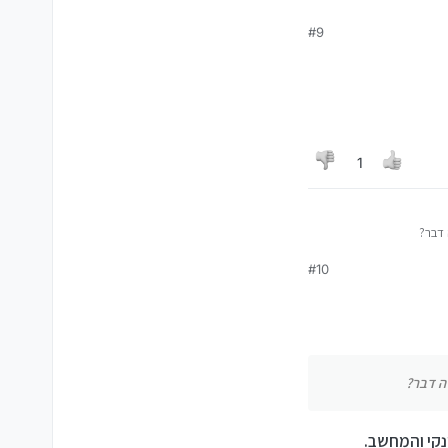
#9
ורה דבר?
1
 דבר?
#10
ה דבר?
נקי והמחשב.