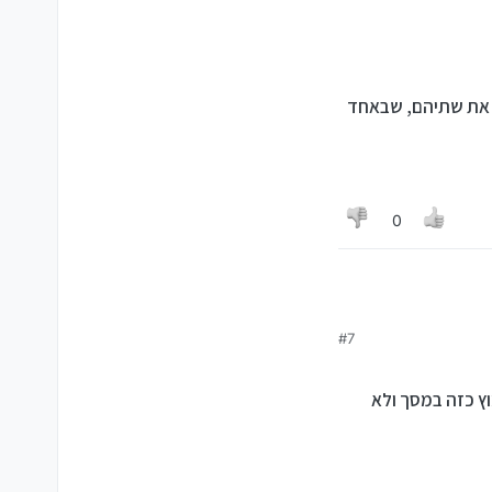
קצאות, היינו שיתאים גם לBIOS וגם ל UFEI והוא הציג לי את שתיהם, שבאחד
0
#7
ץ כזה במסך ולא