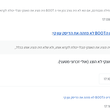
במחילה מכבודכם, אם הוא לא היה צורב נכון אזי ה BOOT היה מציג את האו
 שא"א בכלל לעלות התקנה חיצונית הבוט, וזה קורה [
@
0559140452
לתשומת ליבך] בדר"כ מ
י
ס בדיוק יש לך, אבל בכללי יש אופציה בביוס של השתקת הבוט, תבטל אותה...
 עון קי
:
קי לא הוצג (אולי זכרוני מטעני).
את הדיסק עון קי
: