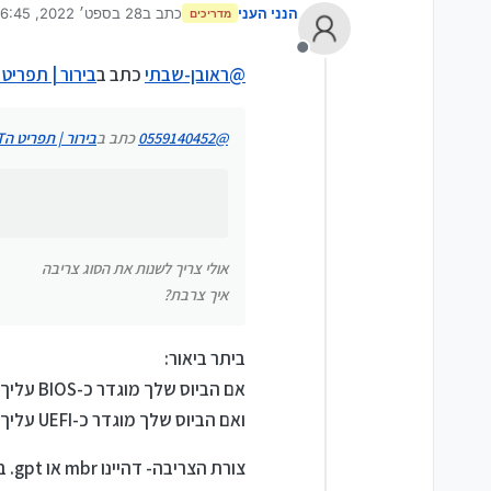
הנני העני
כתב ב
28 בספט׳ 2022, 16:45
מדריכים
נערך לאחרונה על ידי יוס
מישהו יודע מה צריך לשנות בBIOS
מנותק
@
ראובן-שבתי
כתב ב
בירור | תפריט הBOOT לא מזהה את הדיסק עו
אולי צריך לשנות את הסוג צריבה
איך צרבת?
@
0559140452
כתב ב
בירור | תפריט הBOOT לא מזהה את הדיסק עון קי
אולי צריך לשנות את הסוג צריבה
איך צרבת?
ביתר ביאור:
אם הביוס שלך מוגדר כ-BIOS עליך לצרוב כ-MBR
ואם הביוס שלך מוגדר כ-UEFI עליך לצרוב כ-GPT
צורת הצריבה- דהיינו mbr או gpt. ברופוס ניתן לבחור באחת מהאפוציות. ישנם כלים שיכולים לצרוב בשתי האופציות יחד.