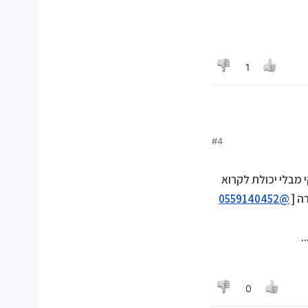
1
#4
 ה BOOT היה מציג את האונקי מבלי יכולת לקרוא
ה [
@
0559140452
.
0