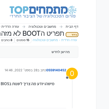
ילוג לתוכן
דף הבית
מחשבים וטכנולוגיה
עזרה הדדית -
תפריט הBOOT לא מזהה את הדיסק און קי
בירור
עזרה הדדית - מחשבים וטכנולוגיה
15
פוסטים
8
כותבים
מהישן לחדש
0559140452
כתב ב
28 בספט׳ 2022, 14:46
0
נערך לאחרונה על ידי יוסי מח
מנותק
מישהו יודע מה צריך לשנות בBIOS