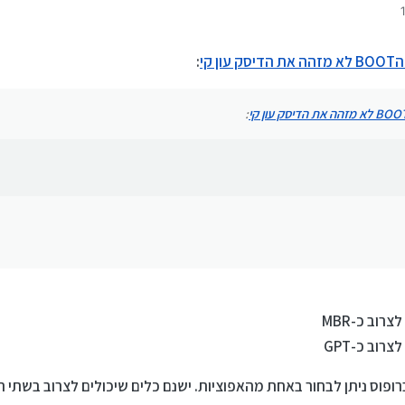
י מחשבים
ן קי
:
: