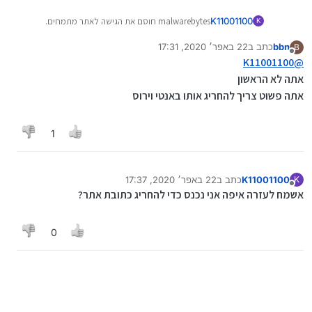
K11001100
malwarebytes חוסם את הגישה לאתר מתמחים.
K
מדוע?
bbn
כתב ב
22 באפר׳ 2020, 17:31
B
הסרתי אותו ורק אז ניתנה לי שוב גישה
נערך לאחרונה על ידי
מנותק
K11001100
@
אתה לא הראשון
אתה פשוט צריך להחריג אותו באנטי וירוס
1
K11001100
כתב ב
22 באפר׳ 2020, 17:37
K
נערך לאחרונה על ידי
מנותק
אשמח לעזרה איפה אני נכנס כדי להחריג כתובת אתר?
0