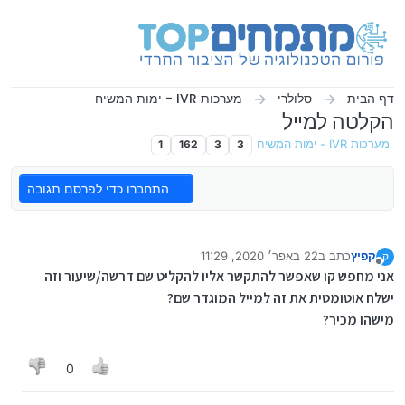
ילוג לתוכן
דף הבית
סלולרי
מערכות IVR - ימות המשיח
הקלטה למייל
מערכות IVR - ימות המשיח
3
3
162
1
התחברו כדי לפרסם תגובה
קפיץ
כתב ב
22 באפר׳ 2020, 11:29
ק
נערך לאחרונה על ידי
מנותק
אני מחפש קו שאפשר להתקשר אליו להקליט שם דרשה/שיעור וזה
ישלח אוטומטית את זה למייל המוגדר שם?
מישהו מכיר?
0