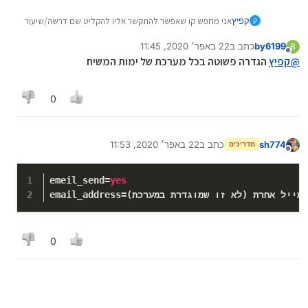
קפיץ
אני מחפש קו שאפשר להתקשר אליו להקליט שם דרשה/שיעור
ק
וזה ישלח אוטומטית את זה למייל המוגדר שם?
by6199
כתב ב
22 באפר׳ 2020, 11:45
B
מישהו מכיר?
נערך לאחרונה על ידי
מנותק
@
קפיץ
הגדרה פשוטה בכל מערכת של ימות המשיח
0
sh774
כתב ב
22 באפר׳ 2020, 11:53
מדריכים
נערך לאחרונה על ידי
מנותק
emeil_send
=
yes
 מייל אחרת (לא זו שמוגדרת במערכת)
email_address
0