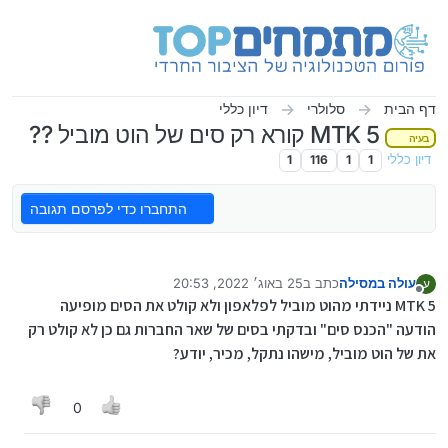
ילוג לתוכן
דף הבית
סלולרי
דיון כללי
MTK 5 קורא רק סים של הוט מוביל ??
בעיה
דיון כללי
1
1
116
1
התחברו כדי לפרסם תגובה
עולה במסילה
כתב ב
25 באוג׳ 2022, 20:53
ע
נערך לאחרונה על ידי
מנותק
MTK 5 ניידתי מהוט מוביל לפלאפון ולא קולט את הסים מופיעה
הודעה "הכנס סים" ובדקתי בסים של שאר החברות גם כן לא קולט רק
את של הוט מוביל, מישהו נתקל, מכיר, יודע?
0