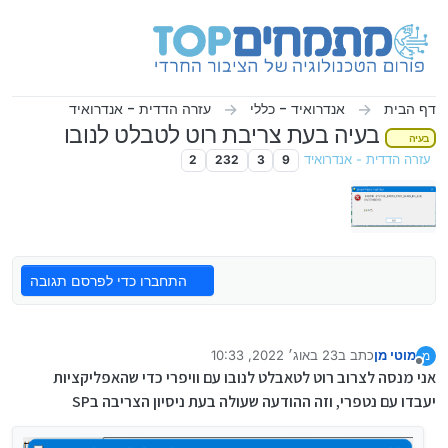
ילוג לתוכן
דף הבית
אנדרואיד - כללי
עזרה הדדית - אנדרואיד
בעיה בעת צריבת רוט לטבלט לנובו
בעיה
עזרה הדדית - אנדרואיד
9
3
232
2
התחברו כדי לפרסם תגובה
מוטי מן
כתב ב
23 באוג׳ 2022, 10:33
מ
נערך לאחרונה על ידי
מנותק
אני מנסה לצרוב רוט לטאבלט לנובו עם וויפרי כדי שהאפליקציות
יעבדו עם נטפרי, וזה ההודעה שעולה בעת ניסיון הצריבה בSP