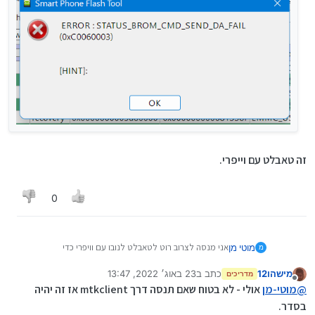
זה טאבלט עם וייפרי.
0
אני מנסה לצרוב רוט לטאבלט לנובו עם וויפרי כדי
מוטי מן
מ
שהאפליקציות יעבדו עם נטפרי, וזה ההודעה שעולה בעת
ניסיון הצריבה בSP
מישהו12
כתב ב
23 באוג׳ 2022, 13:47
זה טאבלט עם וייפרי.
מדריכים
נערך לאחרונה על ידי
מנותק
@
מוטי-מן
אולי - לא בטוח שאם תנסה דרך mtkclient אז זה יהיה
בסדר.