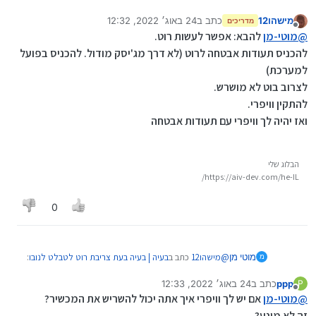
מישהו12
כתב ב
24 באוג׳ 2022, 12:32
מדריכים
נערך לאחרונה על ידי
מנותק
הערה: אם אני יודע נכון, וויפרי לא עובד על מכשיר
@
מוטי-מן
להבא: אפשר לעשות רוט.
מושרש.
להכניס תעודות אבטחה לרוט (לא דרך מג'יסק מודול. להכניס בפועל
זהו, שגם לי נם אמרו את זה בזמנו, אז הסרתי את הרוט.
למערכת)
והתקנתי וויפרי, ועכשיו אפליקציות לא עבדו לי בגלל שאין
תעודות אבטחה ברוט, אז הם אמרו לי שצריך להשריש אותו..
לצרוב בוט לא מושרש.
מצחיקים...
להתקין וויפרי.
ואז יהיה לך וויפרי עם תעודות אבטחה
הבלוג שלי
https://aiv-dev.com/he-IL/
0
@
מישהו12
כתב ב
בעיה | בעיה בעת צריבת רוט לטבלט לנובו
:
מוטי מן
מ
ppp
כתב ב
24 באוג׳ 2022, 12:33
P
נערך לאחרונה על ידי
מנותק
הערה: אם אני יודע נכון, וויפרי לא עובד על מכשיר
@
מוטי-מן
אם יש לך וויפרי איך אתה יכול להשריש את המכשיר?
מושרש.
זה לא מונע?