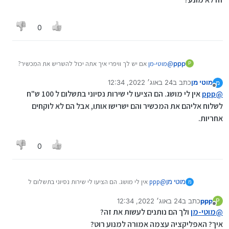
זהו, שגם לי נם אמרו את זה בזמנו, אז הסרתי את הרוט.
והתקנתי וויפרי, ועכשיו אפליקציות לא עבדו לי בגלל שאין
תעודות אבטחה ברוט, אז הם אמרו לי שצריך להשריש אותו..
0
מצחיקים...
ppp
@
מוטי-מן
אם יש לך וויפרי איך אתה יכול להשריש את המכשיר?
P
זה לא מונע?
מוטי מן
כתב ב
24 באוג׳ 2022, 12:34
מ
נערך לאחרונה על ידי
מנותק
@
ppp
אין לי מושג. הם הציעו לי שירות נסיוני בתשלום ל 100 ש"ח
לשלוח אליהם את המכשיר והם ישרישו אותו, אבל הם לא לוקחים
אחריות.
0
מוטי מן
@
ppp
אין לי מושג. הם הציעו לי שירות נסיוני בתשלום ל
מ
100 ש"ח לשלוח אליהם את המכשיר והם ישרישו אותו, אבל
ppp
כתב ב
24 באוג׳ 2022, 12:34
P
הם לא לוקחים אחריות.
נערך לאחרונה על ידי
מנותק
@
מוטי-מן
ולך הם נותנים לעשות את זה?
איך? האפליקציה עצמה אמורה למנוע רוט?