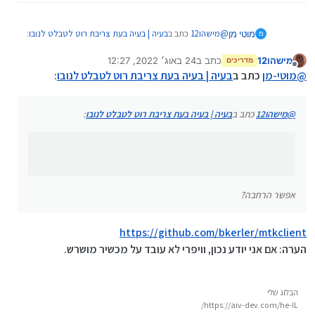
@
מישהו12
כתב ב
בעיה | בעיה בעת צריבת רוט לטבלט לנובו
:
מוטי מן
מ
מישהו12
כתב ב
24 באוג׳ 2022, 12:27
מדריכים
נערך לאחרונה על ידי מישהו12
מנותק
mtkclient
@
מוטי-מן
כתב ב
בעיה | בעיה בעת צריבת רוט לטבלט לנובו
:
אפשר הרחבה?
@
מישהו12
כתב ב
בעיה | בעיה בעת צריבת רוט לטבלט לנובו
:
אפשר הרחבה?
https://github.com/bkerler/mtkclient
הערה: אם אני יודע נכון, וויפרי לא עובד על מכשיר מושרש.
הבלוג שלי
https://aiv-dev.com/he-IL/