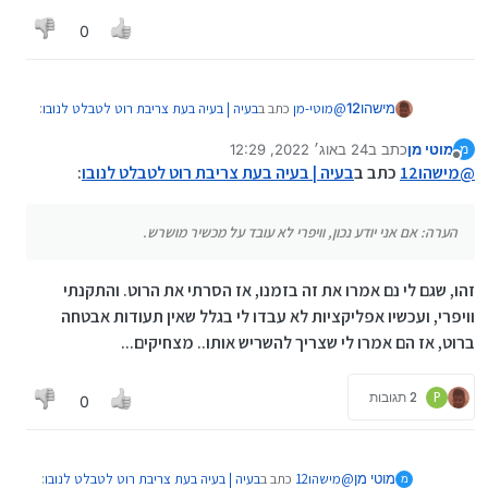
0
@
מוטי-מן
כתב ב
בעיה | בעיה בעת צריבת רוט לטבלט לנובו
:
מישהו12
מוטי מן
כתב ב
24 באוג׳ 2022, 12:29
מ
נערך לאחרונה על ידי
מנותק
@
מישהו12
כתב ב
בעיה | בעיה בעת צריבת רוט
@
מישהו12
כתב ב
בעיה | בעיה בעת צריבת רוט לטבלט לנובו
:
לטבלט לנובו
:
https://github.com/bkerler/mtkclient
הערה: אם אני יודע נכון, וויפרי לא עובד על מכשיר מושרש.
הערה: אם אני יודע נכון, וויפרי לא עובד על מכשיר מושרש.
mtkclient
זהו, שגם לי נם אמרו את זה בזמנו, אז הסרתי את הרוט. והתקנתי
אפשר הרחבה?
וויפרי, ועכשיו אפליקציות לא עבדו לי בגלל שאין תעודות אבטחה
ברוט, אז הם אמרו לי שצריך להשריש אותו.. מצחיקים...
P
2 תגובות
0
@
מישהו12
כתב ב
בעיה | בעיה בעת צריבת רוט לטבלט לנובו
:
מוטי מן
מ