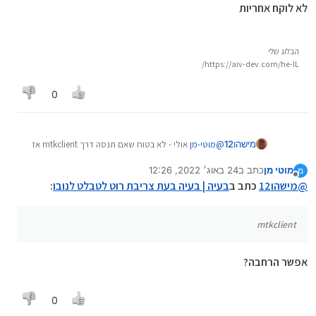
לא לוקח אחריות
הבלוג שלי
https://aiv-dev.com/he-IL/
0
מישהו12
@
מוטי-מן
אולי - לא בטוח שאם תנסה דרך mtkclient אז
זה יהיה בסדר.
מוטי מן
כתב ב
24 באוג׳ 2022, 12:26
מ
לא לוקח אחריות
נערך לאחרונה על ידי
מנותק
@
מישהו12
כתב ב
בעיה | בעיה בעת צריבת רוט לטבלט לנובו
:
mtkclient
אפשר הרחבה?
0