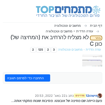
ילוג לתוכן
דף הבית
מחשבים וטכנולוגיה
עזרה הדדית - מחשבים וטכנולוגיה
לא מצליח להרחיב את (המחיצה של)
בירור
כונן C
עזרה הדדית - מחשבים וטכנולוגיה
3
2
125
2
התחברו כדי לפרסם תגובה
מישהו12
כתב ב
22 באוג׳ 2022, 20:53
מדריכים
נערך לאחרונה על ידי
מנותק
פעם הייתה שם מחיצה של אובונטו. מסיבות שונות מחקתי אותה...