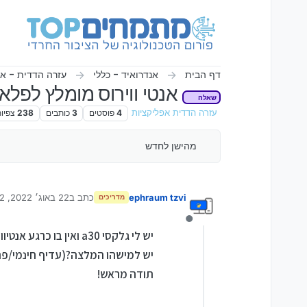
ילוג לתוכן
דף הבית
אנדרואיד - כללי
עזרה הדדית - אנ
אנטי ווירוס מומלץ לפלאפ
שאלה
עזרה הדדית אפליקציות
4
פוסטים
3
כותבים
238
צפיו
מהישן לחדש
ephraum tzvi
כתב ב
22 באוג׳ 2022, 12:12
מדריכים
נערך לאחרונה על יד
מנותק
יש לי גלקסי a30 ואין בו כרגע אנטיווירוס
יש למישהו המלצה?(עדיף חינמי/פר
תודה מראש!