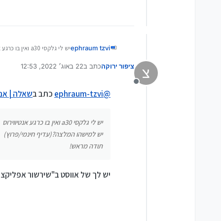
ephraum tzvi
יש לי גלקסי a30 ואין בו כרגע אנטיווירוס
יש למישהו המלצה?(עדיף חינמ
ציפור ירוקה
כתב ב
22 באוג׳ 2022, 12:53
תודה מראש!
צ
נערך לאחרונה על ידי
מנותק
@
ephraum-tzvi
כתב ב
שאלה | אנט
יש לי גלקסי a30 ואין בו כרגע אנטיווירוס
יש למישהו המלצה?(עדיף חינמי/פרוץ)
תודה מראש!
יש לך של אווסט ב"שירשור אפליקצי