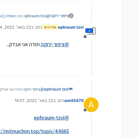
@
ephraum-tzvi
כתב ב
שאלה | אנ
ציפור ירוקה
צ
ephraum tzvi
כתב ב
22 באוג׳ 2022, 12:54
מדריכים
נערך לאחרונה על יד
יש לי גלקסי a30 ואין בו כרגע אנטיווירוס
יש למישהו המלצה?(עדיף חינמי
מנותק
יש לך של אווסט ב"שירשור אפליקצ
@
ציפור-ירוקה
תודה אני אבדק..
תודה מראש!
ephraum tzvi
@
ציפור-ירוקה
תודה אני אבדק.
amit5470
כתב ב
22 באוג׳ 2022, 14:07
A
נערך לאחרונה על ידי
מנותק
ephraum-tzvi
@
https://mitmachim.top/topic/44865/להורדה-rity-pro