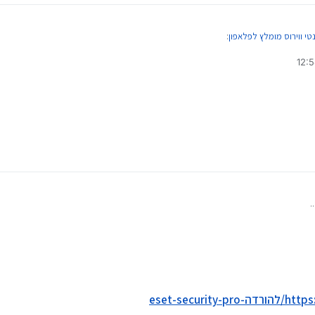
טי ווירוס מומלץ לפלאפון
:
י
/פרוץ)
יות לאנדרואיד מתעדכן" תגלול מלמעלה יש שם באחת הקטגוריות אנטי וירוס של אווסט
.
eset-secu