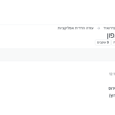
דרואיד
עזרה הדדית אפליקציות
ון
ת
3
עוקבים
י
וץ)