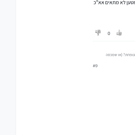
מטען לא מתאים אא"כ
0
נופחת? (או שמכסה
תכן שהמחשב החליט לא
#9
ק שבמצבים כאלו יעלה לך