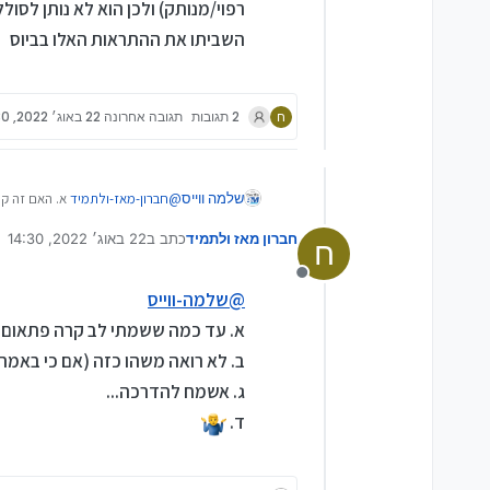
רפוי/מנותק) ולכן הוא לא נותן ל
השביתו את ההתראות האלו בביוס
ח
2 תגובות
תגובה אחרונה
22 באוג׳ 2022, 14:30
שלמה ווייס
@
חברון-מאז-ולתמיד
א. האם זה ק
המחשב התחתון מאיים להתפרץ) ג.
חברון מאז ולתמיד
כתב ב
22 באוג׳ 2022, 14:30
לזהות את המטען כמקורי (לפעמים ז
ח
נערך לאחרונה על ידי
התרעה בהפעלת המחשב שהמטען לא
מנותק
@
שלמה-ווייס
א. עד כמה ששמתי לב קרה פתאום
ב. לא רואה משהו כזה (אם כי באמ
ג. אשמח להדרכה...
ד.