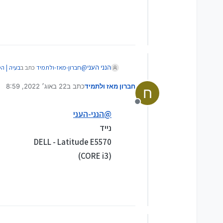
@
חברון-מאז-ולתמיד
כתב ב
בעיה | ה
הנני העני
חברון מאז ולתמיד
כתב ב
22 באוג׳ 2022, 8:59
ח
נערך לאחרונה על ידי
בכותרת.
מנותק
מישהו יודע איך לאבחן את הבעיה?
איזה מחשב זה? איזו חברה? איזה דגם?
@
הנני-העני
ואיך ניתן לטפל?
נייד
תודה
DELL - Latitude E5570
(CORE i3)