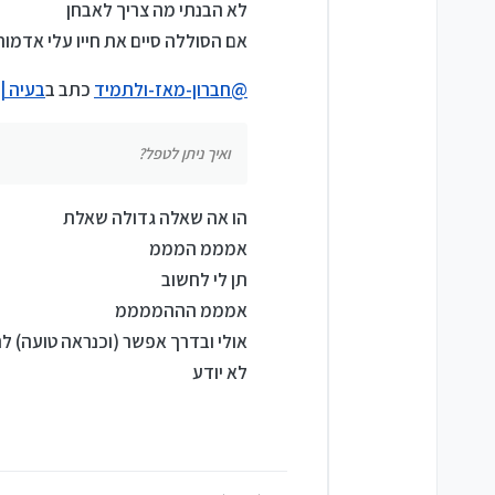
לא הבנתי מה צריך לאבחן
אם הסוללה סיים את חייו עלי אדמות.
@
חברון-מאז-ולתמיד
כתב ב
בעיה |
ואיך ניתן לטפל?
הו אה שאלה גדולה שאלת
אמממ המממ
תן לי לחשוב
אמממ הההממממ
אולי ובדרך אפשר (וכנראה טועה) ל
לא יודע