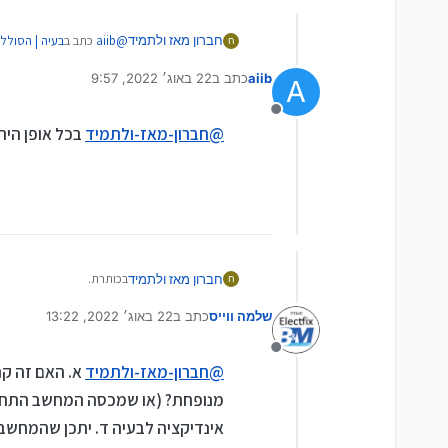
@
aiib
כתב ב
בעיה | הסולל
חברון מאז ולתמיד
ח
aiib
כתב ב
22 באוג׳ 2022, 9:57
A
נערך לאחרונה על ידי
@
חברון-מאז-ולתמיד
המט
מנותק
@
חברון-מאז-ולתמיד
בכל אופן היה
מקורי
בכותרת.
חברון מאז ולתמיד
ח
שלמה ווייס
כתב ב
22 באוג׳ 2022, 13:22
מישהו יודע איך לאבחן את 
נערך לאחרונה על ידי
ואיך ניתן לטפל?
תודה
מנותק
@
חברון-מאז-ולתמיד
א. האם זה ק
מנופחת? (או שמכסה המחשב התחתו
אינדיקציה לבעיה ד. יתכן שהמחשב