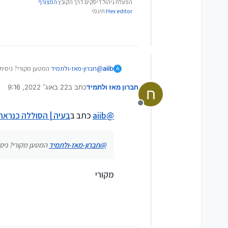
הפעלת ניהול דיסקים דרך הקובץ
המצורף
Hex editor
חינמי
aiib
@
חברון-מאז-ולתמיד
המטען מקורי? ניסית
A
חברון מאז ולתמיד
כתב ב
22 באוג׳ 2022, 9:16
ח
נערך לאחרונה על ידי
מנותק
@
aiib
כתב ב
בעיה | הסוללה כנרא
@
חברון-מאז-ולתמיד
המטען מקורי? ניס
מקורי