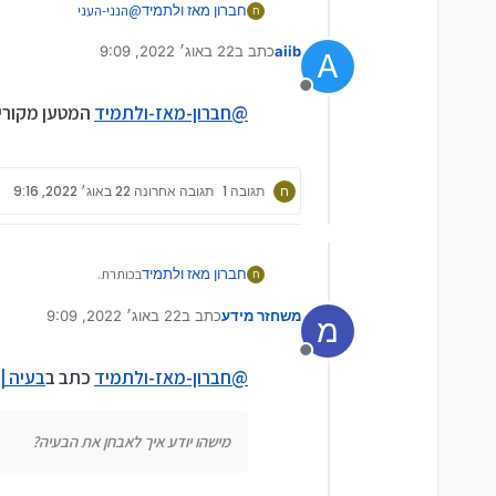
חברון מאז ולתמיד
@
הנני-העני
ח
נייד
aiib
כתב ב
22 באוג׳ 2022, 9:09
DELL - Latitude E5570
A
נערך לאחרונה על ידי
(CORE i3)
מנותק
@
חברון-מאז-ולתמיד
המטען מקורי?
ח
תגובה 1
תגובה אחרונה
22 באוג׳ 2022, 9:16
בכותרת.
חברון מאז ולתמיד
ח
משחזר מידע
כתב ב
22 באוג׳ 2022, 9:09
מישהו יודע איך לאבחן את 
מ
נערך לאחרונה על ידי
ואיך ניתן לטפל?
תודה
מנותק
@
חברון-מאז-ולתמיד
כתב ב
בעיה |
מישהו יודע איך לאבחן את הבעיה?