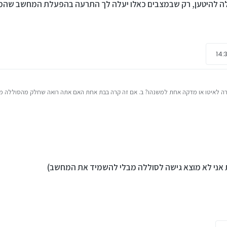
סוללה להיטען, רק שבמצבים כאלו יעלה לך התרעה בהפעלת המחשב שה
רה לאיטו או מדקה אחת למשנהו? ב. אם זה קרה בבת אחת האם אתה רואה שחלק מהסוללה מ
 יש במחשב הזה אפשרות בדיקת מצב הסוללה בביוס שלפעמים נותנת אינדיקציה לבעיה ד. י
ה קורה בגלל שהגיד הכחול בכבל הטעינה רפוי/מנותק) ולכן הוא לא נותן לסוללה להיטען, ר
 מתאים אא"כ השביתו את ההתראות האלו בביוס
ת אני לא מוצא גישה לסוללה מבלי להשמיד את המחשב)