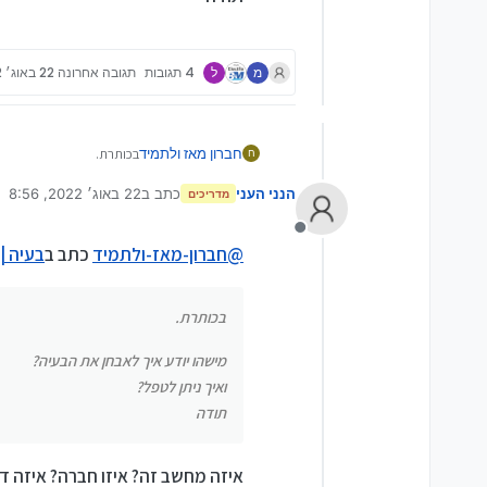
מ
ל
4 תגובות
תגובה אחרונה
22 באוג׳ 2022, 8:56
בכותרת.
חברון מאז ולתמיד
ח
הנני העני
כתב ב
22 באוג׳ 2022, 8:56
מישהו יודע איך לאבחן את 
מדריכים
נערך לאחרונה על ידי
ואיך ניתן לטפל?
תודה
מנותק
@
חברון-מאז-ולתמיד
כתב ב
בעיה |
בכותרת.
מישהו יודע איך לאבחן את הבעיה?
ואיך ניתן לטפל?
תודה
איזה מחשב זה? איזו חברה? איזה דגם