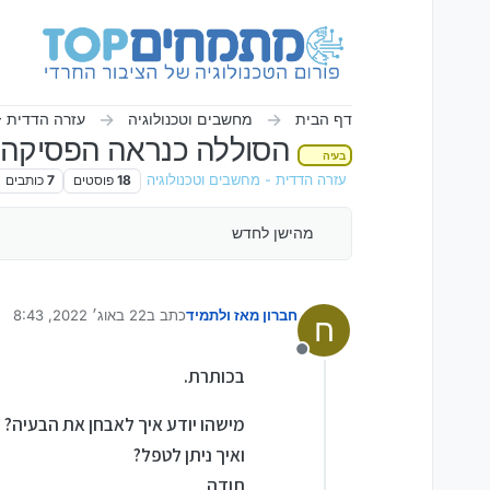
ילוג לתוכן
דף הבית
מחשבים וטכנולוגיה
עזרה הדדית -
הסוללה כנראה הפסיקה ל
בעיה
עזרה הדדית - מחשבים וטכנולוגיה
18
פוסטים
7
כותבים
מהישן לחדש
חברון מאז ולתמיד
כתב ב
22 באוג׳ 2022, 8:43
ח
נערך לאחרונה על ידי
מנותק
בכותרת.
מישהו יודע איך לאבחן את הבעיה?
ואיך ניתן לטפל?
תודה