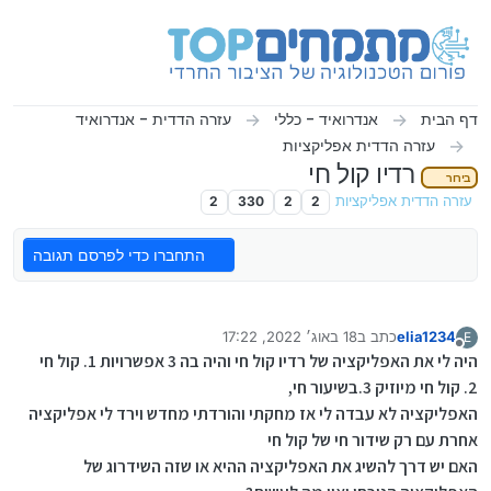
ילוג לתוכן
דף הבית
אנדרואיד - כללי
עזרה הדדית - אנדרואיד
עזרה הדדית אפליקציות
רדיו קול חי
בירור
עזרה הדדית אפליקציות
2
2
330
2
התחברו כדי לפרסם תגובה
elia1234
כתב ב
18 באוג׳ 2022, 17:22
E
נערך לאחרונה על ידי
מנותק
היה לי את האפליקציה של רדיו קול חי והיה בה 3 אפשרויות 1. קול חי
2. קול חי מיוזיק 3.בשיעור חי,
האפליקציה לא עבדה לי אז מחקתי והורדתי מחדש וירד לי אפליקציה
אחרת עם רק שידור חי של קול חי
האם יש דרך להשיג את האפליקציה ההיא או שזה השידרוג של