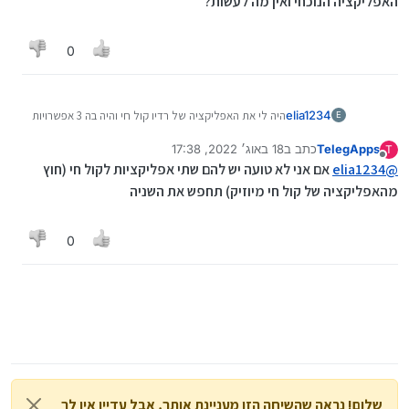
האפליקציה הנוכחי ואין מה לעשות?
0
elia1234
היה לי את האפליקציה של רדיו קול חי והיה בה 3 אפשרויות
E
1. קול חי 2. קול חי מיוזיק 3.בשיעור חי,
TelegApps
כתב ב
18 באוג׳ 2022, 17:38
T
האפליקציה לא עבדה לי אז מחקתי והורדתי מחדש וירד לי
נערך לאחרונה על ידי TelegApps
מנותק
@
elia1234
אפליקציה אחרת עם רק שידור חי של קול חי
אם אני לא טועה יש להם שתי אפליקציות לקול חי (חוץ
האם יש דרך להשיג את האפליקציה ההיא או שזה השידרוג
מהאפליקציה של קול חי מיוזיק) תחפש את השניה
של האפליקציה הנוכחי ואין מה לעשות?
0
שלום! נראה שהשיחה הזו מעניינת אותך, אבל עדיין אין לך