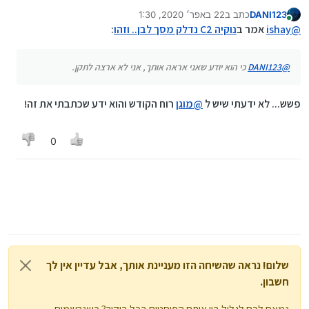
DANI123
כתב ב
22 באפר׳ 2020, 1:30
נערך לאחרונה על ידי
מחובר
@
ishay
אמר ב
נוקיה C2 נדלק מסך לבן.. וזהו
:
אז כל פעם תגיד את זה טוב?
@
DANI123
כי הוא יודע שאני אראה אותך, אני לא ארצה לתקן.
פשש... לא ידעתי שיש ל
@
מוגן
רוח הקודש והוא ידע שכתבתי את זה!
0
שלום! נראה שהשיחה הזו מעניינת אותך, אבל עדיין אין לך
חשבון.