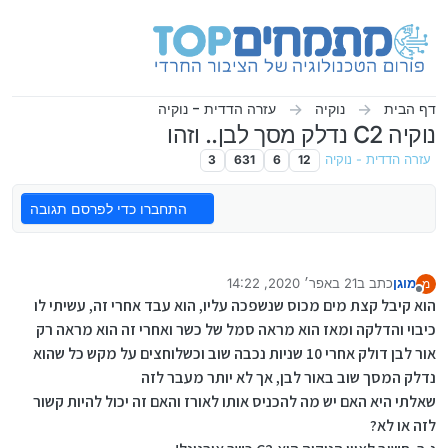
ילוג לתוכן
דף הבית
נוקיה
עזרה הדדית - נוקיה
נוקיה C2 נדלק מסך לבן.. וזהו
עזרה הדדית - נוקיה
12
6
631
3
התחברו כדי לפרסם תגובה
מוגן
כתב ב
21 באפר׳ 2020, 14:22
מ
נערך לאחרונה על ידי מוגן
מנותק
הוא קיבל קצת מים מכוס שנשפכה עליו, הוא עבד אחרי זה, עשיתי לו
כיבוי והדלקה ומאז הוא מראה סמל של כשר ואחרי זה הוא מראה רק
אור לבן דולק אחרי 10 שניות נכבה שוב וכשלוחצים על מקש כל שהוא
נדלק המסך שוב באור לבן, אך לא יותר מעבר לזה
שאלתי היא האם יש מה להכניס אותו לאורז והאם זה יכול להיות קשור
לזה או לא?