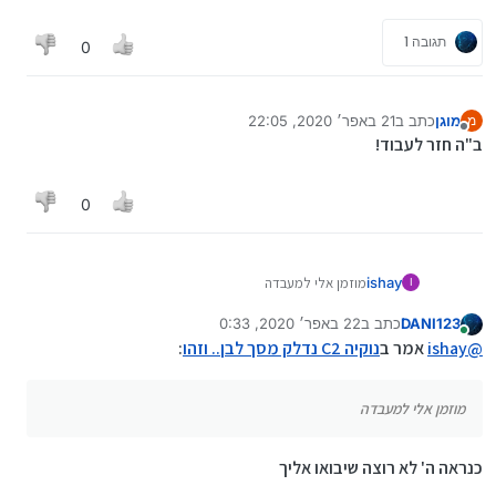
תגובה 1
0
מוגן
כתב ב
21 באפר׳ 2020, 22:05
מ
נערך לאחרונה על ידי
מנותק
ב"ה חזר לעבוד!
0
ishay
מוזמן אלי למעבדה
I
DANI123
כתב ב
22 באפר׳ 2020, 0:33
נערך לאחרונה על ידי
מחובר
@
ishay
אמר ב
נוקיה C2 נדלק מסך לבן.. וזהו
:
מוזמן אלי למעבדה
כנראה ה' לא רוצה שיבואו אליך