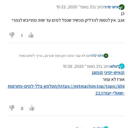
איש ימיני
כתב ב
21 באפר׳ 2020, 15:22
א
נערך לאחרונה על ידי
מנותק
כן
אגב. אין לנסות להדליק מכשיר שנפל למים עד שזה מתייבש לגמרי
1
איש ימיני
אם לא עבר הרבה זמן מאז שנרטב, צריך לשים באורז
א
דגלש
כתב ב
21 באפר׳ 2020, 15:26
ד
נערך לאחרונה על ידי
מנותק
@
איש-ימיני
@
מוגן
אורז לא עוזר
https://mitmachim.top/topic/856/הטלפון-צלל-למים-פתרונות
-שאולי-יעזרו/22
0