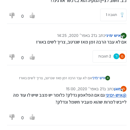
נ.ב. חשוב לציין הנוקיה הוא C2 כשר אורגינל!
תגובה 1
0
איש ימיני
כתב ב
21 באפר׳ 2020, 14:25
א
נערך לאחרונה על ידי
מנותק
אם לא עבר הרבה זמן מאז שנרטב, צריך לשים באורז
מ
ד
2 תגובות
0
איש ימיני
אם לא עבר הרבה זמן מאז שנרטב, צריך לשים באורז
א
מוגן
כתב ב
21 באפר׳ 2020, 15:00
מ
נערך לאחרונה על ידי
מנותק
@
איש-ימיני
גם אם הפלאפון נדלק? כלומר יש מצב שיש לו עוד מה
לייבש למרות שהוא מעביר חשמל ונדלק?
0