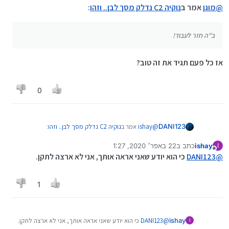
@
מוגן
אמר ב
נוקיה C2 נדלק מסך לבן.. וזהו
:
ב"ה חזר לעבוד!
אז כל פעם תגיד את זה טוב?
0
@
ishay
אמר ב
נוקיה C2 נדלק מסך לבן.. וזהו
:
DANI123
ishay
כתב ב
22 באפר׳ 2020, 1:27
I
נערך לאחרונה על ידי
מנותק
מוזמן אלי למעבדה
@
DANI123
כי הוא יודע שאני אראה אותך, אני לא ארצה לתקן.
כנראה ה' לא רוצה שיבואו אליך
1
@
מוגן
אמר ב
נוקיה C2 נדלק מסך לבן.. וזהו
:
ishay
@
DANI123
כי הוא יודע שאני אראה אותך, אני לא ארצה לתקן.
I
ב"ה חזר לעבוד!