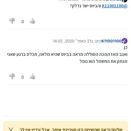
נערך לאחרונה על ידי
מחובר
@
K11001100
והביוס ישר נדלק?
0
K11001100
כתב ב
21 באפר׳ 2020, 14:02
K
נערך לאחרונה על ידי
מנותק
כן.
ואגב מאז המכה הסוללה מראה בביוס שהיא מלאה, תכלס ברגע שאני
מנתק את החשמל הוא נופל
0
שלום! נראה שהשיחה הזו מעניינת אותך, אבל עדיין אין לך