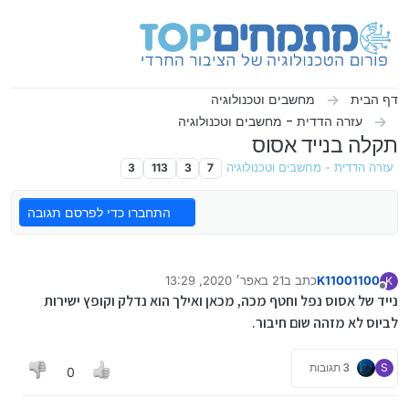
ילוג לתוכן
דף הבית
מחשבים וטכנולוגיה
עזרה הדדית - מחשבים וטכנולוגיה
תקלה בנייד אסוס
עזרה הדדית - מחשבים וטכנולוגיה
7
3
113
3
התחברו כדי לפרסם תגובה
K11001100
כתב ב
21 באפר׳ 2020, 13:29
K
נערך לאחרונה על ידי
מנותק
נייד של אסוס נפל וחטף מכה, מכאן ואילך הוא נדלק וקופץ ישירות
לביוס לא מזהה שום חיבור.
S
3 תגובות
0