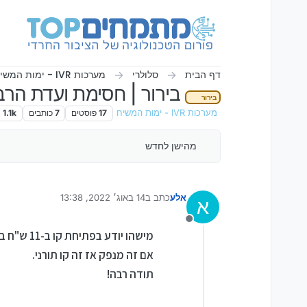
ילוג לתוכן
דף הבית
סלולרי
מערכות IVR - ימות המשיח
בירור | חסימת ועדת הרב
בירור
מערכות IVR - ימות המשיח
17
פוסטים
7
כותבים
1.1k
צ
מהישן לחדש
אלע
כתב ב
14 באוג׳ 2022, 13:38
א
נערך לאחרונה על ידי
מנותק
מישהו יודע בפתיחת קו ב-11 ש"ח בימות שפתוח לקומה הכשרה, כמה אמינות יש שאינו נחסם?
אם זה מנפק אז זה קו תורני.
תודה רבה!