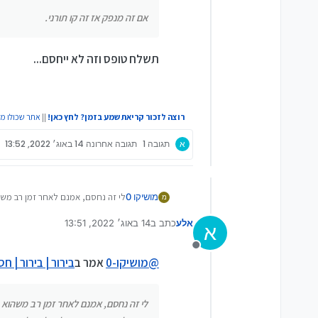
אם זה מנפק אז זה קו תורני.
תשלח טופס וזה לא ייחסם...
רוצה לזכור קריאת שמע בזמן? לחץ כאן!
||
אתר שכולו מ
א
תגובה 1
תגובה אחרונה
14 באוג׳ 2022, 13:52
מושיקו 0
לי זה נחסם, אמנם לאחר זמן רב משה
מ
עדיף לנייד מספר נורמלי של פאלפון 
אלע
כתב ב
14 באוג׳ 2022, 13:51
א
נערך לאחרונה על ידי
מנותק
@
מושיקו-0
אמר ב
בירור | בירור | 
לי זה נחסם, אמנם לאחר זמן רב משהוא כ