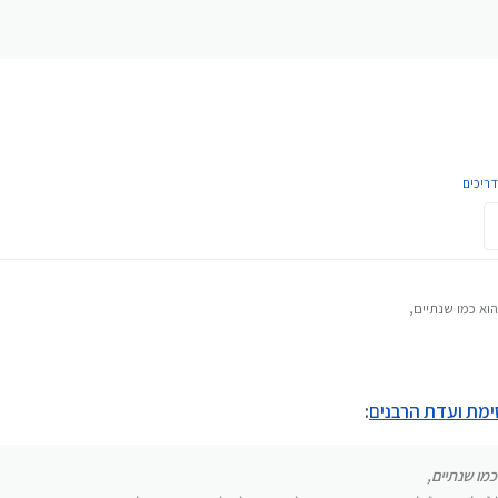
דריכים
וא כמו שנתיים,
רגיל [כל חברה] לימות המשיח ואז זה לא נחסם לעולם, פרטים אצל נציג השירות שם.
חסימת ועדת הרבנים
:
מו שנתיים,