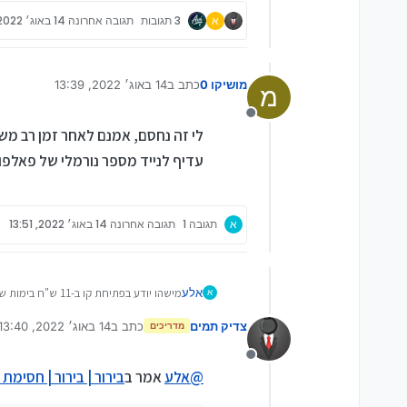
א
3 תגובות
תגובה אחרונה
14 באוג׳ 2022, 13:40
מושיקו 0
כתב ב
14 באוג׳ 2022, 13:39
מ
נערך לאחרונה על ידי
מנותק
לי זה נחסם, אמנם לאחר זמן רב מש
עדיף לנייד מספר נורמלי של פאלפון
א
תגובה 1
תגובה אחרונה
14 באוג׳ 2022, 13:51
אלע
מישהו יודע בפתיחת קו ב-11 ש"ח בימות שפתוח לקומה הכשרה, כמה אמינות יש שאינו נחסם?
א
אם זה מנפק אז זה קו תורני.
צדיק תמים
כתב ב
14 באוג׳ 2022, 13:40
תודה רבה!
מדריכים
נערך לאחרונה על ידי
מנותק
@
אלע
אמר ב
בירור | בירור | חסימת