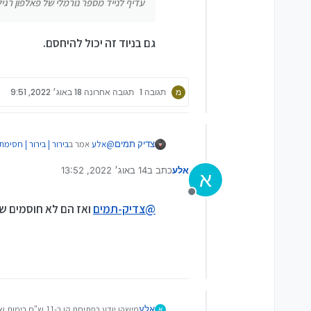
עדיף לנייד מספר נורמלי של פאלפון רגי
גם בניוד זה יכול להיחסם.
מ
תגובה 1
תגובה אחרונה
18 באוג׳ 2022, 9:51
@
אלע
אמר ב
בירור | בירור | חסימ
צדיק תמים
אלע
כתב ב
14 באוג׳ 2022, 13:52
א
נערך לאחרונה על ידי
אם זה מנפק אז זה קו תורני.
מנותק
@
צדיק-תמים
ואז הם לא חוסמים שו
תשלח טופס וזה לא ייחסם...
אלע
מישהו יודע בפתיחת קו ב-11 ש"ח בימות שפתוח לקומה הכשרה, כמה אמינות יש שאינו נחסם?
א