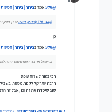
תודה רבה!!!
מנותק
@
אלע
אמר ב
בירור | בירור | חסימת
@
אבי_770
@
צדיק-תמים
יש לך ניסיון ב
כן
@
אלע
אמר ב
בירור | בירור | חסימת
אני שואל מה הכי בטוח שישאר פתוח לאור
הכי בטוח לשלוח טופס
הרבה יותר קל לקנות מספר, בשביל
שוב שיסדרו את זה וכו', אבל זה הרב
רוצה לזכור קריאת שמע בזמן? לחץ כאן!
||
אתר שכולו מ