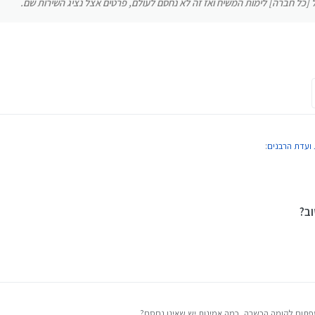
ל [כל חברה] לימות המשיח ואז זה לא נחסם לעולם, פרטים אצל נציג השירות שם.
ת ועדת הרבנים
:
ב?