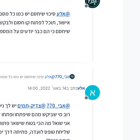
מנותק
@
אלע
סיכוי שיחסם יש כמו כל מספ
אישור, תוכל לפתוח קו חסום ולבקש 
שיחסם כי הם כבר יודעים על המספר.
אבי_770
@
אלע
סיכוי שיחסם יש כמו כל מספר
ולבקש לפתוח אותו... לא כדאי להביא
אלע
כתב ב
14 באוג׳ 2022, 14:00
א
נערך לאחרונה על ידי אלע
מנותק
@
אבי_770
@
צדיק-תמים
יש לך ניס
רוב מי שביקש מהם שיפתחו ופתחו 
אני שואל מה הכי בטוח שישאר פתוח 
שליחת טופס לועדה, פתיחה דרך ימות ב11 ש"ח או ניוד מבזק