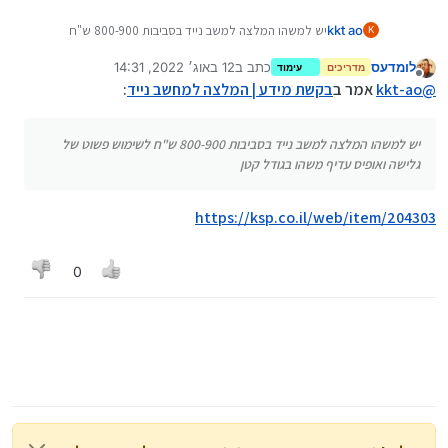
kkt ao
יש למשהו המלצה למשב נייד בסביבות 800-900 ש"ח
K
לשימוש פשוט של גלישה ואופיס עדיף משהו בגודל קטן
לומדעס
כתב ב
12 באוג׳ 2022, 14:31
מדריכים
עימוד
נערך לאחרונה על ידי
מנותק
@
kkt-ao
אמר ב
בקשת מידע | המלצה למחשב נייד
:
יש למשהו המלצה למשב נייד בסביבות 800-900 ש"ח לשימוש פשוט של
גלישה ואופיס עדיף משהו בגודל קטן
https://ksp.co.il/web/item/204303
0