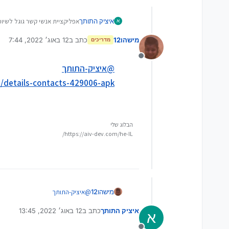
איציק התותך
אפליקציית אנשי קשר גוגל לשיומי מקשים יש למשהו??
א
מישהו12
כתב ב
12 באוג׳ 2022, 7:44
מדריכים
נערך לאחרונה על ידי
מנותק
@
איציק-התותך
s/details-contacts-429006-apk/
הבלוג שלי
https://aiv-dev.com/he-IL/
מישהו12
@
איציק-התותך
ools/details-contacts-429006-apk/
איציק התותך
כתב ב
12 באוג׳ 2022, 13:45
א
נערך לאחרונה על ידי