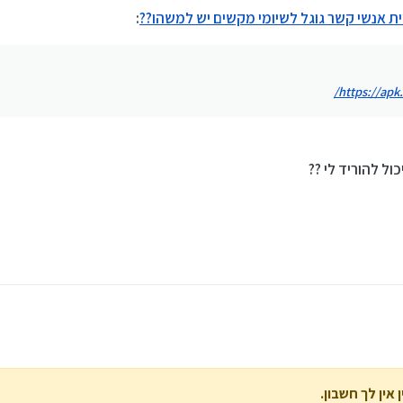
ת אנשי קשר גוגל לשיומי מקשים יש למשהו??
:
https://apk
ול להוריד לי ??
אין לך חשבון.