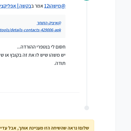
מנותק
@
מישהו12
אמר ב
בקשה | אפליקציי
@
איציק-התותך
.tools/details-contacts-429006-apk/
חסום לי בנטפרי ההורדה...
יש משהו שיש לו את זה בקובץ או שיכ
תודה.
שלום! נראה שהשיחה הזו מעניינת אותך, אבל עדיין 