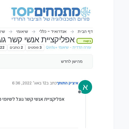
ילוג לתוכן
דף הבית
אנדרואיד - כללי
שיאומי
שיאומ
אפליקציית אנשי קשר גוג
בקשה
עזרה הדדית - שיאומי +Qin1s
3
פוסטים
2
כותבים
222
מהישן לחדש
איציק התותך
כתב ב
12 באוג׳ 2022, 6:36
א
נערך לאחרונה על ידי
מנותק
אפליקציית אנשי קשר גוגל לשיומי 