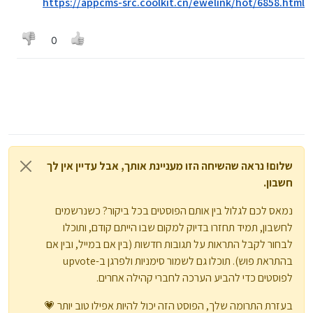
https://appcms-src.coolkit.cn/ewelink/hot/6858.html
0
שלום! נראה שהשיחה הזו מעניינת אותך, אבל עדיין אין לך
חשבון.
נמאס לכם לגלול בין אותם הפוסטים בכל ביקור? כשנרשמים
לחשבון, תמיד תחזרו בדיוק למקום שבו הייתם קודם, ותוכלו
לבחור לקבל התראות על תגובות חדשות (בין אם במייל, ובין אם
בהתראת פוש). תוכלו גם לשמור סימניות ולפרגן ב-upvote
לפוסטים כדי להביע הערכה לחברי קהילה אחרים.
בעזרת התרומה שלך, הפוסט הזה יכול להיות אפילו טוב יותר 💗