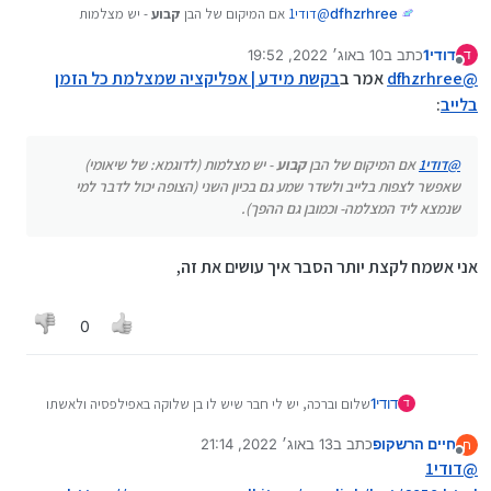
@
דודי1
אם המיקום של הבן
קבוע
- יש מצלמות
dfhzrhree
(לדוגמא: של שיאומי) שאפשר לצפות בלייב ולשדר
דודי1
כתב ב
10 באוג׳ 2022, 19:52
שמע גם בכיון השני (הצופה יכול לדבר למי שנמצא ליד
ד
Spoiler
נערך לאחרונה על ידי
מנותק
המצלמה- וכמובן גם ההפך).
@
dfhzrhree
אמר ב
בקשת מידע | אפליקציה שמצלמת כל הזמן
אם המיקום של הבן הוא
דינמי
- נמתין לשמוע מאחרים
בלייב
:
מה יש להם להציע... אבל אולי משהו כמו
SPYPHONE
(אפליקציית ריגול) יכול להיות הפתרון...
@
דודי1
אם המיקום של הבן
קבוע
- יש מצלמות (לדוגמא: של שיאומי)
שאפשר לצפות בלייב ולשדר שמע גם בכיון השני (הצופה יכול לדבר למי
שנמצא ליד המצלמה- וכמובן גם ההפך).
אני אשמח לקצת יותר הסבר איך עושים את זה,
0
דודי1
שלום וברכה, יש לי חבר שיש לו בן שלוקה באפילפסיה ולאשתו
ד
יש איזה לחץ שהיא צריכה כל כמה זמן לראות שהוא בסדר, והוא
חיים הרשקופ
כתב ב
13 באוג׳ 2022, 21:14
ח
ביקש ממני לבדוק האם יש אפליקציה שכל הזמן מצלמת ואפשר
נערך לאחרונה על ידי
מנותק
@
דודי1
לראות את הצילום הזה בשידור חי , יש לציין שזה די דחוף,
תודה לכולם ושכולם פה יהיו בריאים תמיד.