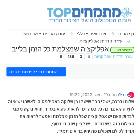
ילוג לתוכן
דף הבית
אנדרואיד - כללי
עזרה הדדית - אנדרואיד
עזרה הדדית אפליקציות
אפליקציה שמצלמת כל הזמן בלייב
בקשת מידע
עזרה הדדית אפליקציות
4
3
186
5
התחברו כדי לפרסם תגובה
דודי1
כתב ב
10 באוג׳ 2022, 19:22
ד
נערך לאחרונה על ידי
מנותק
שלום וברכה, יש לי חבר שיש לו בן שלוקה באפילפסיה ולאשתו יש איזה
לחץ שהיא צריכה כל כמה זמן לראות שהוא בסדר, והוא ביקש ממני
לבדוק האם יש אפליקציה שכל הזמן מצלמת ואפשר לראות את
הצילום הזה בשידור חי , יש לציין שזה די דחוף,
תודה לכולם ושכולם פה יהיו בריאים תמיד.