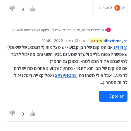
ח
2 תגובות
0
דודי1
שלום וברכה, יש לי חבר שיש לו בן שלוקה באפילפסיה ולאשתו
ד
יש איזה לחץ שהיא צריכה כל כמה זמן לראות שהוא בסדר, והוא
dfhzrhree
כתב ב
10 באוג׳ 2022, 19:40
ביקש ממני לבדוק האם יש אפליקציה שכל הזמן מצלמת ואפשר
מדריכים
נערך לאחרונה על ידי dfhzrhree
8 באוק׳ 2022, 19:44
מנותק
לראות את הצילום הזה בשידור חי , יש לציין שזה די דחוף,
@
דודי1
אם המיקום של הבן
קבוע
- יש מצלמות (לדוגמא: של שיאומי)
תודה לכולם ושכולם פה יהיו בריאים תמיד.
שאפשר לצפות בלייב ולשדר שמע גם בכיון השני (הצופה יכול לדבר
למי שנמצא ליד המצלמה- וכמובן גם ההפך).
אם המיקום של הבן הוא
דינמי
- נמתין לשמוע מאחרים מה יש להם
להציע... אבל אולי משהו כמו
SPYPHONE
(אפליקציית ריגול) יכול
להיות הפתרון...
Spoiler
0