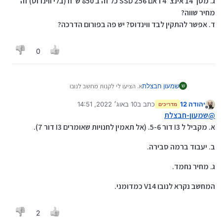
ג. מסך 14 אינצ' 4 ראם 256 SSD כל זה ב 850 ש"ח (בלי ווינדוס) זה
מחיר שווה?
ד. אפשר להתקין לבד ווינדוס? יש פה בפורום הדרכה?
0
שמעון חבצלת
א. הציעו לי לקנות מחשב לנובו
ש
עם מעבד AMD 3020 רציתי לדעת למה זה מקביל? ל
יהודה 12
כתב ב
10 באוג׳ 2022, 14:51
I3 או פחות מזה?
מדריכים
נערך לאחרונה על ידי
מנותק
ב. זה יעבוד לי טוב רק עם וורד, אקסס ועוד כמה
@
שמעון-חבצלת
תוכנות פשוטות או שזה יתקע לי לפעמים?
א. מקביל ל I3 דור 5-6. (אל תאמין לחנויות שאומרים I3 דור 7).
ג. מסך 14 אינצ' 4 ראם 256 SSD כל זה ב 850 ש"ח
(בלי ווינדוס) זה מחיר שווה?
ב. יעבוד ברמה סבירה.
ד. אפשר להתקין לבד ווינדוס? יש פה בפורום הדרכה?
ג. מחיר נחמד.
המחשב נקרא לנובו V14 כמדומני.
2