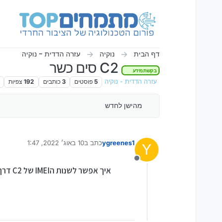
ילוג לתוכן
דף הבית
נוקיה
עזרה הדדית - נוקיה
C2 סים כשר
בקשת מידע
עזרה הדדית - נוקיה
5
פוסטים
3
כותבים
192
צפיות
מהישן לחדש
ygreenes1
כתב ב
10 באוג׳ 2022, 1:47
Y
נערך לאחרונה על ידי
מנותק
איך אפשר לשנות הIMEI של C2 דרך BEST NOKIA צריבה יש לי גרסא 2.15?