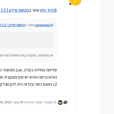
איך אפשר לשנות הIMEI של C2 דרך BEST NOKIA צריבה יש לי גרסא 2.15?
מנותק
@
דוד-חזן
אמר ב
בקשת מידע | C2 סים כשר
אין אפשרות, ופעם הבאה תחפש לפני שא
@
ygreenes1
אמר ב
בקשת מידע | C2 סים כשר
אין אפשרות, ופעם הבאה תחפש לפני שאת
סליחה מחילה כפרה. אגב חפשתי זמן 
c2 תואם כשר ובודאי היה להן טצדקי כדי לסדר הענין. ולכן שוב אני שואל אם יש אי שם מי שהוא שיודע כן לא מי שיגידו לא.
2 תגובות
תגובה אחרונה
10 באוג׳ 2022, 7:58