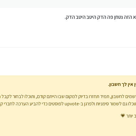
לפני שאתה שואל כי אם היית מחפש המנוע חיפוש של גוגל היה קורס מרוב התוצאות.
 הזה נטחן פה הדק היטב היטב הדק.
אין לך חשבון.
מים לחשבון, תמיד תחזרו בדיוק למקום שבו הייתם קודם, ותוכלו לבחור לקבל 
upvote לפוסטים כדי להביע הערכה לחברי קהילה אחרים.
 יותר 💗