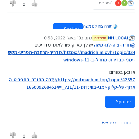
י
ג
3 תגובות
0
תורה צוה לנו משה
Spoiler
NH.LOCAL
כתב ב
10 באוג׳ 2022, 0:53
מדריכים
נערך לאחרונה על ידי NH.LOCAL
8 באוק׳ 2022, 0:54
מנותק
@
תורה-צוה-לנו-משה
יש לך כאן קישור לאתר מדריכים
כמעט כמעט נוגד את חוקי הפורום, אבל תסלחו
https://madrichim.ovh/topic/334/מדריך-הרחבת-תפריט-מקש
לי.
-ימני-כברירת-מחדל-ב-windows-11
תודה
או כאן בפורום
https://mitmachim.top/topic/42357/עזרה-החזרת-התפריט-ה
ארוך-של-קליק-ימני-בווינדוס-11/11?_=1660092684514
Spoiler
אתר הפרוייקטים שלי!
0