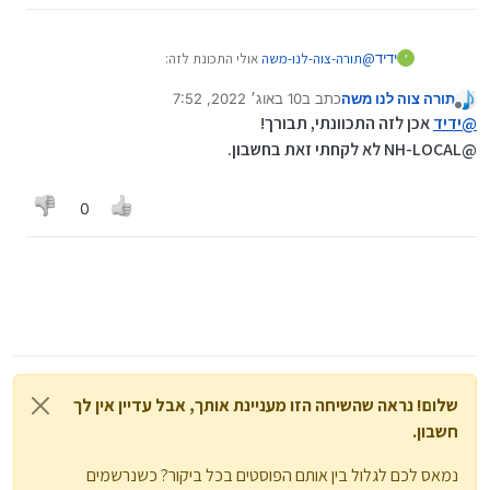
ידיד
@
תורה-צוה-לנו-משה
אולי התכונת לזה:
י
https://mitmachim.top/post/370636
תורה צוה לנו משה
כתב ב
10 באוג׳ 2022, 7:52
נערך לאחרונה על ידי תורה צוה לנו משה
8 באוק׳ 2022, 7:55
מנותק
@
ידיד
אכן לזה התכוונתי, תבורך!
@NH-LOCAL לא לקחתי זאת בחשבון.
0
שלום! נראה שהשיחה הזו מעניינת אותך, אבל עדיין אין לך
חשבון.
נמאס לכם לגלול בין אותם הפוסטים בכל ביקור? כשנרשמים