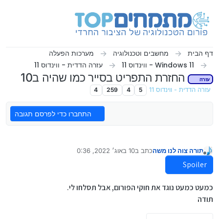
ילוג לתוכן
דף הבית
מחשבים וטכנולוגיה
מערכות הפעלה
Windows 11 - ווינדוס 11
עזרה הדדית - ווינדוס 11
החזרת התפריט בסייר כמו שהיה ב10
עזרה
עזרה הדדית - ווינדוס 11
5
4
259
4
התחברו כדי לפרסם תגובה
תורה צוה לנו משה
כתב ב
10 באוג׳ 2022, 0:36
נערך לאחרונה על ידי
מנותק
Spoiler
כמעט כמעט נוגד את חוקי הפורום, אבל תסלחו לי.
תודה