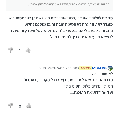
זה תוכנה מציקה ברמות אחרות.והיא לא משתווה לסינון אמיתי.
מסכים לחלוטין, אפילו עדכוני אנטי וירוס הוא לא נותן כשרשמית הוא
מוגדר לתת וזה שזה לא חסימה טובה זה גם מוסכם לחלוטין.
נ. ב. זה לא בשבילי אני בנטפרי ב"ה עם חסימה של וויפרי, זה מיועד
למישהו שחוץ מהבית צריך לפעמים מייל
1
MGM IVR
כתב ב
25 במאי 2020, 6:08
מדריכים
נערך לאחרונה על ידי
מנותק
לא שווה בכלל
גם כשהגדרתי שהכל יהיה פתוח (אני בכל מקרה עם אתרוג)
המייל! ונדרים פלוס! חסומים לי
ועד שהורדתי את התוכנה....
0