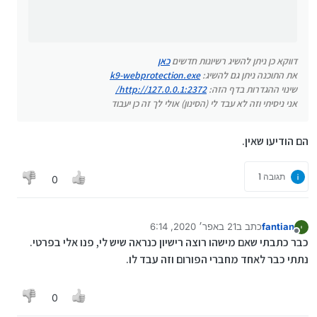
אני ניסיתי וזה לא עבד לי (הסינון) אולי לך זה כן יעבוד
כבר אין רשיונות חדשים.
דווקא כן ניתן להשיג רשיונות חדשים
כאן
את התוכנה ניתן גם להשיג:
k9-webprotection.exe
שינוי ההגדרות בדף הזה:
http://127.0.0.1:2372/
אני ניסיתי וזה לא עבד לי (הסינון) אולי לך זה כן יעבוד
הם הודיעו שאין.
תגובה 1
0
fantian
כתב ב
21 באפר׳ 2020, 6:14
נערך לאחרונה על ידי
מנותק
כבר כתבתי שאם מישהו רוצה רישיון כנראה שיש לי, פנו אלי בפרטי.
נתתי כבר לאחד מחברי הפורום וזה עבד לו.
0