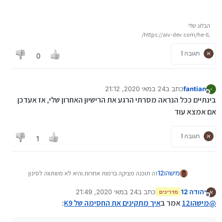
הבלוג שלי
https://aiv-dev.com/he-IL/
תגובה 1
0
fantian
כתב ב
24 במאי 2020, 21:12
נערך לאחרונה על ידי
מנותק
בינתיים ככל הנראה מסרתי הרגע את הרישיון האחרון שלי, אז אעדכן
אם אמצא עוד
תגובה 1
1
מישהו12
זה תוכנה מציקה ברמות אחרות.והיא לא משתווה לסינון
אמיתי.
יהודה 12
כתב ב
24 במאי 2020, 21:49
מדריכים
נערך לאחרונה על ידי יהודה 12
מנותק
@
מישהו12
אמר ב
איך מתקינים את החסימה של K9
: