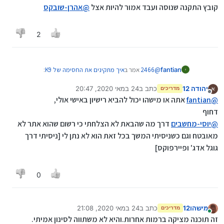
קובץ התקנה שנוסה ועבד אמור להיות אצל
@
אהרן-שובקס
2
@
2466
אמר ב
איך מתקינים את החסימה של K9
:
fantian
יהודה 12
כתב ב
24 במאי 2020, 20:47
מדריכים
נערך לאחרונה על ידי יהודה 12
מנותק
למישהו יש את הקובץ של ההתקנה?
@
fantian
אתה או מישהו יכול להביא רישיון באישי אולי,
דחוף
הנה קובץ ההתקנה
k9-webprotection.exe
@
יוסי-מחשבים
דרך מה שהבאת לא הצלחתי כי רשום שהוא אתר לא
קובץ התקנה שנוסה ועבד אמור להיות אצל
@
אהרן-שובקס
מאובטח וגם כשניסיתי המשך בכל זאת הוא לא נתן לי [ניסיתי דרך
גוגל אדג' ופיירפוקס]
0
מישהו12
כתב ב
24 במאי 2020, 21:08
מדריכים
נערך לאחרונה על ידי
מחובר
זה תוכנה מציקה ברמות אחרות.והיא לא משתווה לסינון אמיתי.