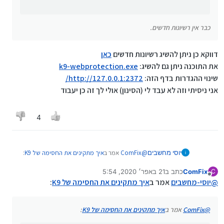
כבר אין רשיונות חדשים.
דווקא כן ניתן להשיג רשיונות חדשים
כאן
את התוכנה ניתן גם להשיג:
k9-webprotection.exe
שינוי ההגדרות בדף הזה:
http://127.0.0.1:2372/
אני ניסיתי וזה לא עבד לי (הסינון) אולי לך זה כן יעבוד
4
@
ComFix
אמר ב
איך מתקינים את החסימה של K9
:
יוסי מחשבים
ComFix
כתב ב
21 באפר׳ 2020, 5:54
C
נערך לאחרונה על ידי
מנותק
@
2466
אמר ב
איך מתקינים את החסימה של K9
:
@
יוסי-מחשבים
אמר ב
איך מתקינים את החסימה של K9
:
דווקא כן ניתן להשיג רשיונות חדשים
כאן
למישהו יש את הקובץ של ההתקנה?
את התוכנה ניתן גם להשיג:
k9-webprotection.exe
@
ComFix
אמר ב
איך מתקינים את החסימה של K9
:
שינוי ההגדרות בדף הזה:
http://127.0.0.1:2372/