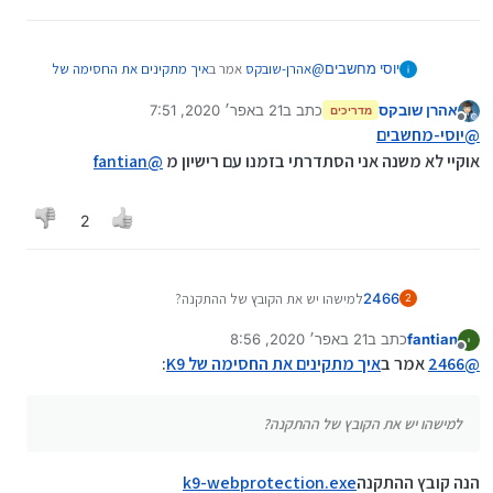
@
אהרן-שובקס
אמר ב
איך מתקינים את החסימה של
יוסי מחשבים
:
K9
אהרן שובקס
כתב ב
21 באפר׳ 2020, 7:51
מדריכים
נערך לאחרונה על ידי
מנותק
@
יוסי-מחשבים
@
יוסי-מחשבים
ניסית כבר?
אוקיי לא משנה אני הסתדרתי בזמנו עם רישיון מ
@
fantian
מוזר מאד, הרגע ניסיתי וקבלתי (מומלץ ללחוץ על
אני ניסיתי ולא קיבלתי שום רישיון למייל!
הכפתור הימני)
2
2466
למישהו יש את הקובץ של ההתקנה?
2
fantian
כתב ב
21 באפר׳ 2020, 8:56
נערך לאחרונה על ידי fantian
מנותק
@
2466
אמר ב
איך מתקינים את החסימה של K9
:
למישהו יש את הקובץ של ההתקנה?
הנה קובץ ההתקנה
k9-webprotection.exe