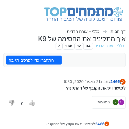
ילוג לתוכן
דף הבית
כללי - עזרה הדדית
איך מתקינים את החסימה של K9
כללי - עזרה הדדית
34
12
1.6k
7
התחברו כדי לפרסם תגובה
2466
כתב ב
21 באפר׳ 2020, 5:30
2
נערך לאחרונה על ידי
מנותק
למישהו יש את הקובץ של ההתקנה?
C
2 תגובות
0
2466
למישהו יש את הקובץ של ההתקנה?
2