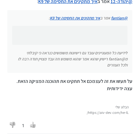
@
יהודה-12
אמר ב
איך מתקינים את החסימה של K9
:
שלי, אז אעדכן אם אמצא עוד
לידיעת כל המעוניינים עובד גם רישיונות משומשים כנראה
כי קיבלתי מ@fantian רישיון שהוא אמר שהוא משומש וזה
@
fantian
אמר ב
איך מתקינים את החסימה של K9
:
עבד מצויין תודה רבה לו ולכל העוזרים
לידיעת כל המעוניינים עובד גם רישיונות משומשים כנראה כי קיבלתי
מ@fantian רישיון שהוא אמר שהוא משומש וזה עבד מצויין תודה רבה לו
ולכל העוזרים
על תעשו את זה לעצמכם אל תתקינו את תהוכנה המציקה הזאת.
עצה ידידותית
הבלוג שלי
https://aiv-dev.com/he-IL/
1