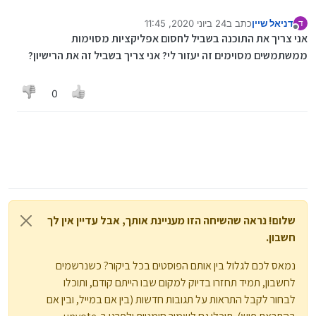
דניאל שיין
כתב ב
24 ביוני 2020, 11:45
ד
נערך לאחרונה על ידי
מנותק
אני צריך את התוכנה בשביל לחסום אפליקציות מסוימות
ממשתמשים מסוימים זה יעזור לי? אני צריך בשביל זה את הרישיון?
0
שלום! נראה שהשיחה הזו מעניינת אותך, אבל עדיין אין לך
חשבון.
נמאס לכם לגלול בין אותם הפוסטים בכל ביקור? כשנרשמים
לחשבון, תמיד תחזרו בדיוק למקום שבו הייתם קודם, ותוכלו
לבחור לקבל התראות על תגובות חדשות (בין אם במייל, ובין אם