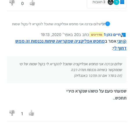
ד
3 תגובות
0
יוני
שלום וברכה אני מחפש אפליקציה שתוכל להקריא לי בקול שמות
י
של מי שמתקשר בשיחה נכנסת
חיים כהן 1
כתב ב
20 באפר׳ 2020, 19:13
(זה בסדר אם זה מדבר באנגלית)
זה ממש דחוף
תודה רבה לכל
מדריכים
נערך לאחרונה על ידי
מנותק
העוזרים והמסיעים
@
יוני
אמר ב
מחפש אפליקציה שמקריאה שיחות נכנסות זה ממש
דחוף לי
:
שלום וברכה אני מחפש אפליקציה שתוכל להקריא לי בקול שמות של מי
שמתקשר בשיחה נכנסת תודה רבה
(זה בסדר אם זה מדבר באנגלית)
שמעתי פעם על משהו שנקרא מירי
תחפש..
1