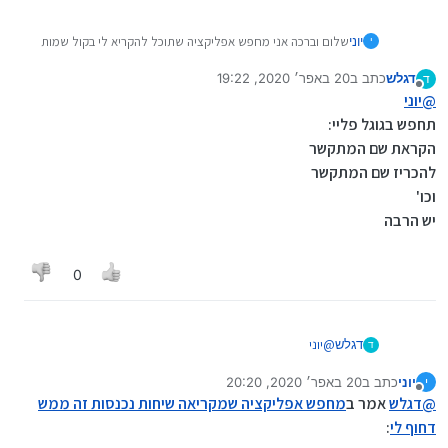
יוני
שלום וברכה אני מחפש אפליקציה שתוכל להקריא לי בקול שמות
י
של מי שמתקשר בשיחה נכנסת
דגלש
כתב ב
20 באפר׳ 2020, 19:22
ד
(זה בסדר אם זה מדבר באנגלית)
זה ממש דחוף
תודה רבה לכל
נערך לאחרונה על ידי דגלש
מנותק
@
יוני
העוזרים והמסיעים
תחפש בגוגל פליי:
הקראת שם המתקשר
להכריז שם המתקשר
וכו'
יש הרבה
0
דגלש
@
יוני
ד
תחפש בגוגל פליי:
יוני
כתב ב
20 באפר׳ 2020, 20:20
י
הקראת שם המתקשר
נערך לאחרונה על ידי
מנותק
@
דגלש
אמר ב
להכריז שם המתקשר
מחפש אפליקציה שמקריאה שיחות נכנסות זה ממש
וכו'
דחוף לי
:
יש הרבה