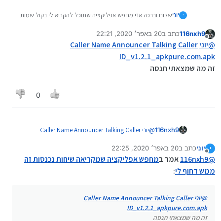
יוני
שלום וברכה אני מחפש אפליקציה שתוכל להקריא לי בקול שמות
י
של מי שמתקשר בשיחה נכנסת
116nxh9
כתב ב
20 באפר׳ 2020, 22:21
(זה בסדר אם זה מדבר באנגלית)
זה ממש דחוף
תודה רבה לכל
נערך לאחרונה על ידי
מנותק
העוזרים והמסיעים
@
יוני
Caller Name Announcer Talking Caller
ID_v1.2.1_apkpure.com.apk
זה מה שמצאתי תנסה
0
116nxh9
@
יוני
Caller Name Announcer Talking Caller
ID_v1.2.1_apkpure.com.apk
יוני
כתב ב
20 באפר׳ 2020, 22:25
י
זה מה שמצאתי תנסה
נערך לאחרונה על ידי
מנותק
@
116nxh9
אמר ב
מחפש אפליקציה שמקריאה שיחות נכנסות זה
ממש דחוף לי
:
@
יוני
Caller Name Announcer Talking Caller
ID_v1.2.1_apkpure.com.apk
זה מה שמצאתי תנסה