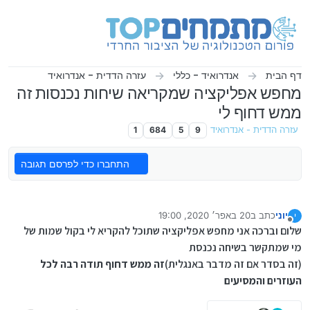
ילוג לתוכן
דף הבית
אנדרואיד - כללי
עזרה הדדית - אנדרואיד
מחפש אפליקציה שמקריאה שיחות נכנסות זה
ממש דחוף לי
עזרה הדדית - אנדרואיד
9
5
684
1
התחברו כדי לפרסם תגובה
יוני
כתב ב
20 באפר׳ 2020, 19:00
י
נערך לאחרונה על ידי יוני
מנותק
שלום וברכה אני מחפש אפליקציה שתוכל להקריא לי בקול שמות של
מי שמתקשר בשיחה נכנסת
(זה בסדר אם זה מדבר באנגלית)
זה ממש דחוף
תודה רבה לכל
העוזרים והמסיעים