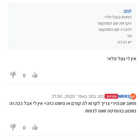
@
יוני
תחפש בגוגל פליי:
הקראת שם המתקשר
להכריז שם המתקשר
וכו'
יש הרבה
אין לי גוגל פלאי
0
MERS
כתב ב
20 באפר׳ 2020, 21:50
M
מורחק
נערך לאחרונה על ידי
מנותק
חושב שבמירי צריך לקרוא לה קודם או משהו כזה> אין לי אבל ככה זה
נשמע בהסרטה שווה לנסות
0