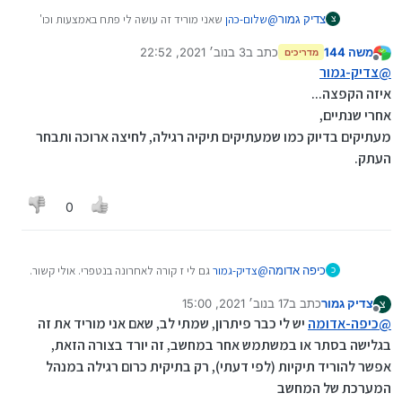
צדיק גמור
@
שלום-כהן
שאני מוריד זה עושה לי פתח באמצעות וכו'
צ
אבל איך עושים העתרה מדרייב למכשיר?
משה 144
כתב ב
3 בנוב׳ 2021, 22:52
מדריכים
נערך לאחרונה על ידי
מנותק
@
צדיק-גמור
איזה הקפצה...
אחרי שנתיים,
מעתיקים בדיוק כמו שמעתיקים תיקיה רגילה, לחיצה ארוכה ותבחר
העתק.
0
כיפה אדומה
@
צדיק-גמור
גם לי ז קורה לאחרונה בנטפרי. אולי קשור.
כ
תנסה להמיר את הפורמט.
צדיק גמור
כתב ב
17 בנוב׳ 2021, 15:00
צ
נערך לאחרונה על ידי
מנותק
@
כיפה-אדומה
יש לי כבר פיתרון, שמתי לב, שאם אני מוריד את זה
בגלישה בסתר או במשתמש אחר במחשב, זה יורד בצורה הזאת,
אפשר להוריד תיקיות (לפי דעתי), רק בתיקית כרום רגילה במנהל
המערכת של המחשב