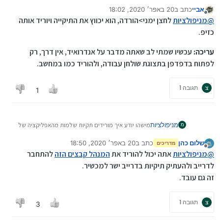
גוגל דרייב?
אביי
כתב ב
20 באפר׳ 2020, 18:02
נערך לאחרונה על ידי אביי
מנותק
@
מניפולציות
לחצן ימני>הורדה, הוא יכווץ את התיקייה ויוריד אותה
כזיפ.
עריכה:
עכשיו שמתי לב שאתה מדבר על אנדרואיד, אין דרך, רק
לפתוח בדפדפן בתצוגת שולחן עבודה, ולהוריד כמו במחשב.
צ
תגובה 1
1
מניפולציות
מישהו יודע איך מורידים תקיות שלמות מהאפליקציה של
מ
גוגל דרייב?
שלום כהן
כתב ב
20 באפר׳ 2020, 18:50
מדריכים
נערך לאחרונה על ידי
מנותק
@
מניפולציות
אתה יכול להוריד את
המנהל קבצים הזה
להתחבר
לדרייב ולהעתיק תיקיות בדרייב ישר למכשיר.
זה גם עובד.
צ
תגובה 1
3