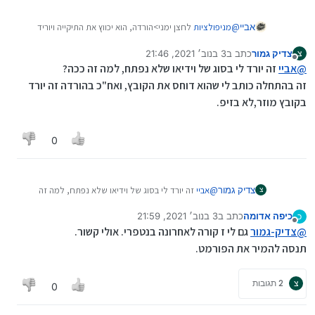
@
מניפולציות
לחצן ימני>הורדה, הוא יכווץ את התיקייה ויוריד
אביי
אותה כזיפ.
צדיק גמור
כתב ב
3 בנוב׳ 2021, 21:46
צ
עריכה:
עכשיו שמתי לב שאתה מדבר על אנדרואיד, אין דרך, רק
נערך לאחרונה על ידי
מנותק
@
אביי
זה יורד לי בסוג של וידיאו שלא נפתח, למה זה ככה?
לפתוח בדפדפן בתצוגת שולחן עבודה, ולהוריד כמו במחשב.
זה בהתחלה כותב לי שהוא דוחס את הקובץ, ואח"כ בהורדה זה יורד
בקובץ מוזר,לא בזיפ.
0
צדיק גמור
@
אביי
זה יורד לי בסוג של וידיאו שלא נפתח, למה זה
צ
ככה?
כיפה אדומה
כתב ב
3 בנוב׳ 2021, 21:59
כ
זה בהתחלה כותב לי שהוא דוחס את הקובץ, ואח"כ
נערך לאחרונה על ידי
מנותק
@
צדיק-גמור
בהורדה זה יורד בקובץ מוזר,לא בזיפ.
גם לי ז קורה לאחרונה בנטפרי. אולי קשור.
תנסה להמיר את הפורמט.
צ
2 תגובות
0