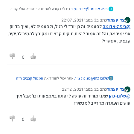
כיפה אדומה
@
צדיק-גמור
גם לי ז קורה לאחרונה בנטפרי. אולי קשור.
כ
תנסה להמיר את הפורמט.
צדיק גמור
כתב ב
3 בנוב׳ 2021, 22:07
צ
נערך לאחרונה על ידי
מנותק
@
כיפה-אדומה
לפעמים זה כן יורד לי רגיל, ולפעמים לא, ואיך בדיוק
אני ימיר את זה? זה אמור להיות תיקית קבצים ומקובץ להמיר לתיקית
קבצים, אפשרי?
0
שלום כהן
@
מניפולציות
אתה יכול להוריד את
המנהל קבצים הזה
להתחבר לדרייב ולהעתיק תיקיות בדרייב ישר למכשיר.
צדיק גמור
כתב ב
3 בנוב׳ 2021, 22:12
צ
זה גם עובד.
נערך לאחרונה על ידי
מנותק
@
שלום-כהן
שאני מוריד זה עושה לי פתח באמצעות וכו' אבל איך
עושים העתרה מדרייב למכשיר?
0