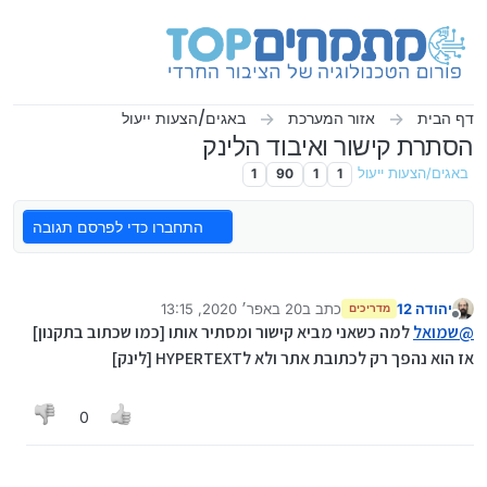
ילוג לתוכן
דף הבית
אזור המערכת
באגים/הצעות ייעול
הסתרת קישור ואיבוד הלינק
באגים/הצעות ייעול
1
1
90
1
התחברו כדי לפרסם תגובה
יהודה 12
כתב ב
20 באפר׳ 2020, 13:15
מדריכים
נערך לאחרונה על ידי יהודה 12
מנותק
@
שמואל
למה כשאני מביא קישור ומסתיר אותו [כמו שכתוב בתקנון]
אז הוא נהפך רק לכתובת אתר ולא לHYPERTEXT [לינק]
0