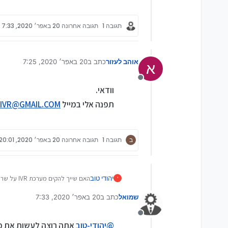
תגובה 1
תגובה אחרונה
20 באפר׳ 2020, 7:33
אוהב לעזור
כתב ב
20 באפר׳ 2020, 7:25
א
נערך לאחרונה על ידי
מנותק
וודאי.
תפנה אלי במייל
.IVR@GMAIL.COM
ב
תגובה 1
תגובה אחרונה
20 באפר׳ 2020, 20:01
יהודי טוב
האם שייך להקים מערכת IVR על שרת בצורה עצמאית.
י
אני מעונין לעשות זאת בגלל העומסי
שמואל
כתב ב
20 באפר׳ 2020, 7:33
לכן אני רוצה להקים את הקו שלי על 
נערך לאחרונה על ידי
ואם שייך אז איך?
מנותק
@
יהודי-טוב
אתה רוצה לעשות את כל