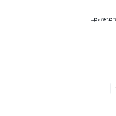
 כנראה שכן...
HAKAMA.I