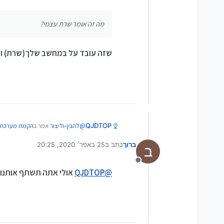
מה זה אומר שרת עצמי?
שזה עובד על במחשב שלך(שרת) ו
@
להבין-וליצור
אמר ב
הקמת מערכת IVR על שרת בצורה עצמאי
QJDTOP
ברוך
כתב ב
25 באפר׳ 2020, 20:25
ב
נערך לאחרונה על ידי
מה זה אומר שרת עצמי?
מנותק
@
QJDTOP
אולי אתה תשתף אותנו ק
שזה עובד על במחשב שלך(שרת) ו