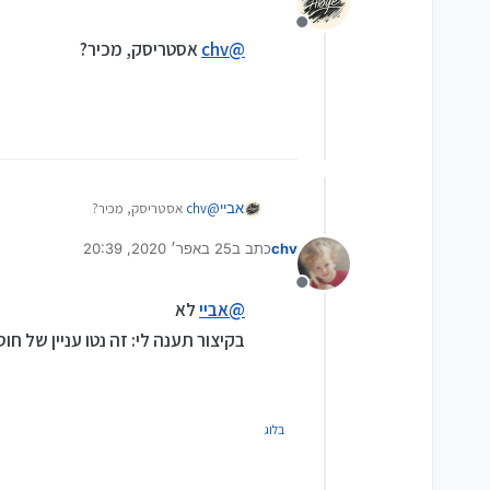
אז גם אם תצליח לעשות את כל העבודה ש
עשינו, עדיין יהיה איטי.
מנותק
@
chv
אסטריסק, מכיר?
אביי
@
chv
אסטריסק, מכיר?
chv
כתב ב
25 באפר׳ 2020, 20:39
נערך לאחרונה על ידי
מנותק
@
אביי
לא
בקיצור תענה לי: זה נטו עניין של ח
בלוג