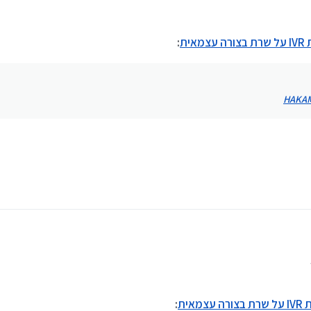
אית
:
HAKA
מאית
: