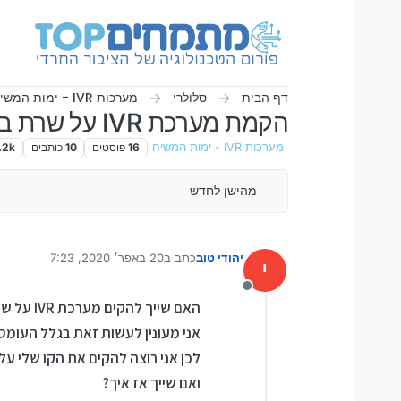
ילוג לתוכן
דף הבית
סלולרי
מערכות IVR - ימות המשיח
הקמת מערכת IVR על שרת בצורה עצמאית
מערכות IVR - ימות המשיח
16
פוסטים
10
כותבים
.2k
מהישן לחדש
יהודי טוב
כתב ב
20 באפר׳ 2020, 7:23
י
נערך לאחרונה על ידי
מנותק
האם שייך להקים מערכת IVR על שרת בצורה עצמאית.
אני מעונין לעשות זאת בגלל העומס
לכן אני רוצה להקים את הקו שלי על
ואם שייך אז איך?