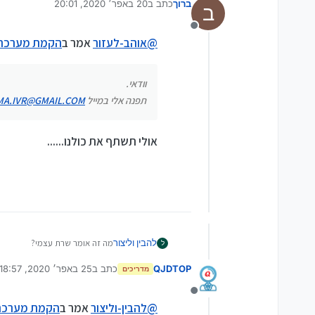
ברוך
כתב ב
20 באפר׳ 2020, 20:01
ב
נערך לאחרונה על ידי
מנותק
@
אוהב-לעזור
אמר ב
הקמת מערכת IVR על שרת בצורה עצמ
וודאי.
תפנה אלי במייל
MA.IVR@GMAIL.COM
אולי תשתף את כולנו......
להבין וליצור
מה זה אומר שרת עצמי?
ל
QJDTOP
כתב ב
25 באפר׳ 2020, 18:57
מדריכים
נערך לאחרונה על ידי
מנותק
@
להבין-וליצור
אמר ב
הקמת מערכת IVR על שרת בצורה עצ