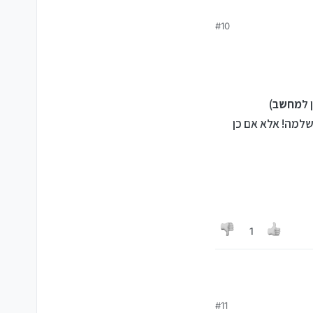
#10
 ל
מחשב
)
שלמה! אלא אם כן
1
#11