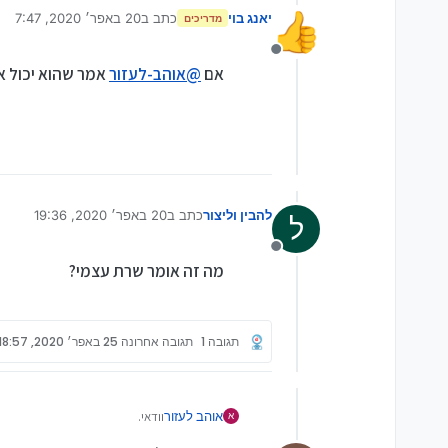
יאנג בוי
כתב ב
20 באפר׳ 2020, 7:47
מדריכים
נערך לאחרונה על ידי
מנותק
אם
@
אוהב-לעזור
אמר שהוא יכול אז
להבין וליצור
כתב ב
20 באפר׳ 2020, 19:36
ל
נערך לאחרונה על ידי
מנותק
מה זה אומר שרת עצמי?
תגובה 1
תגובה אחרונה
25 באפר׳ 2020, 18:57
אוהב לעזור
וודאי.
א
תפנה אלי במייל
VR@GMAIL.COM