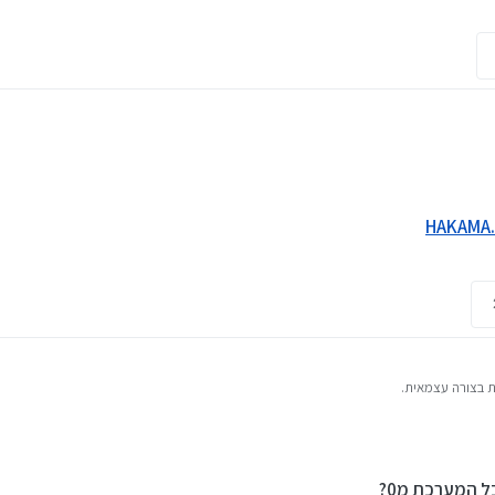
HAKAMA
ם הכבדים שיש על חברות ימות המשיח וכדומה, והם קורסים מדי פעם.
השרת שלי, האם שייך?
 המערכת מ0?