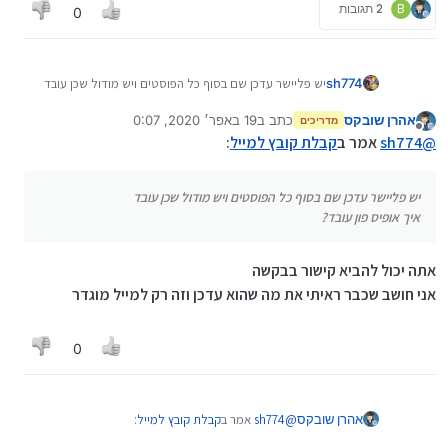
B
2 תגובות
0
sh774
יש פליישר עדכן שם בסוף כל הפוסטים ויש מודול שכן עובד
איך אופיס פון עובד?
אהרן שובקס
כתב ב
19 באפר׳ 2020, 0:07
מדריכים
נערך לאחרונה על ידי אהרן שובקס
מנותק
@
sh774
אמר ב
קבלת קובץ למייל
:
יש פליישר עדכן שם בסוף כל הפוסטים ויש מודול שכן עובד
איך אופיס פון עובד?
אתה יכול להביא קישור בבקשה
אני חושב שכבר ראיתי את מה שהוא עדכן וזה רק למייל מוגדר
0
@
sh774
אמר ב
קבלת קובץ למייל
:
אהרן שובקס