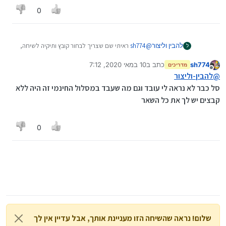
0
להבין וליצור
@
sh774
ראיתי שם שצריך לבחור קובץ ותיקיה לשיחה,
ל
ואיך עושים שהמאזין יוכל לבחור כל קובץ ולשלוח למייל
sh774
כתב ב
10 במאי 2020, 7:12
שלו.
מדריכים
נערך לאחרונה על ידי
מנותק
תודה, ושמעתי שיש עכשיו אפשרות דרך סל שירותים
@
להבין-וליצור
מתקדמים בחינם איך מגיעים לשם?
סל כבר לא נראה לי עובד וגם מה שעבד במסלול החינמי זה היה ללא
קבצים יש לך את כל השאר
0
שלום! נראה שהשיחה הזו מעניינת אותך, אבל עדיין אין לך