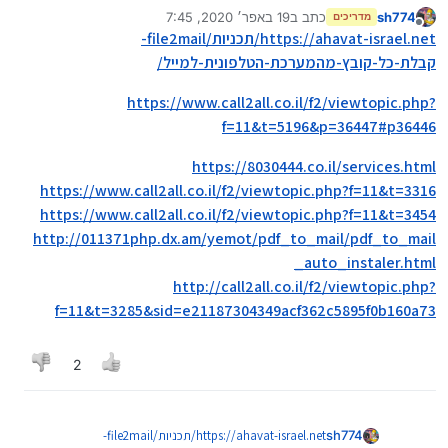
sh774
כתב ב
19 באפר׳ 2020, 7:45
מדריכים
נערך לאחרונה על ידי sh774
מנותק
https://ahavat-israel.net/תכניות/file2mail-
קבלת-כל-קובץ-מהמערכת-הטלפונית-למייל/
https://www.call2all.co.il/f2/viewtopic.php?
f=11&t=5196&p=36447#p36446
https://8030444.co.il/services.html
https://www.call2all.co.il/f2/viewtopic.php?f=11&t=3316
https://www.call2all.co.il/f2/viewtopic.php?f=11&t=3454
http://011371php.dx.am/yemot/pdf_to_mail/pdf_to_mail
_auto_instaler.html
http://call2all.co.il/f2/viewtopic.php?
f=11&t=3285&sid=e21187304349acf362c5895f0b160a73
2
https://ahavat-israel.net/תכניות/file2mail-
sh774