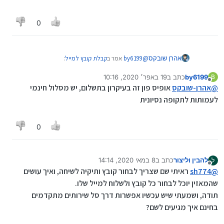
0
@
by6199
אמר ב
קבלת קובץ למייל
:
אהרן שובקס
by6199
כתב ב
19 באפר׳ 2020, 10:16
B
נערך לאחרונה על ידי
מנותק
@
אהרן-שובקס
קבצים עד 10 מ"ב יש לך באופיס
@
אהרן-שובקס
אופיס פון זה בעיקרון בתשלום, יש מסלול חינמי
פון
לעמותות לתקופה נסיונית
בחינם?
0
להבין וליצור
כתב ב
8 במאי 2020, 14:14
ל
נערך לאחרונה על ידי
מנותק
@
sh774
ראיתי שם שצריך לבחור קובץ ותיקיה לשיחה, ואיך עושים
שהמאזין יוכל לבחור כל קובץ ולשלוח למייל שלו.
תודה, ושמעתי שיש עכשיו אפשרות דרך סל שירותים מתקדמים
בחינם איך מגיעים לשם?