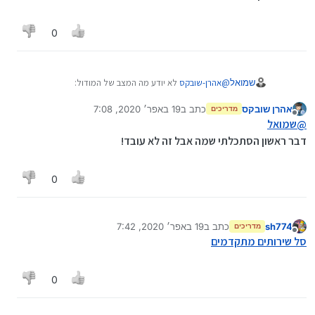
0
שמואל
@
אהרן-שובקס
לא יודע מה המצב של המודול:
https://www.call2all.co.il/f2/viewtopic.php?
אהרן שובקס
כתב ב
19 באפר׳ 2020, 7:08
f=11&t=3961#p25754
מדריכים
נערך לאחרונה על ידי
מנותק
@
שמואל
דבר ראשון הסתכלתי שמה אבל זה לא עובד!
0
sh774
כתב ב
19 באפר׳ 2020, 7:42
מדריכים
נערך לאחרונה על ידי sh774
מנותק
סל שירותים מתקדמים
0