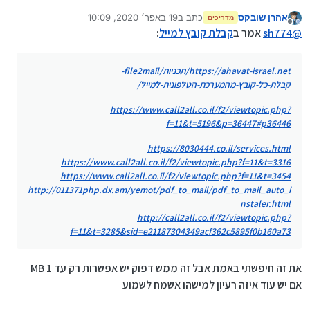
קבלת-כל-קובץ-מהמערכת-הטלפונית-למייל/
אהרן שובקס
כתב ב
19 באפר׳ 2020, 10:09
https://www.call2all.co.il/f2/viewtopic.php?
מדריכים
נערך לאחרונה על ידי
מנותק
f=11&t=5196&p=36447#p36446
@
sh774
אמר ב
קבלת קובץ למייל
:
https://8030444.co.il/services.html
https://www.call2all.co.il/f2/viewtopic.php?
https://ahavat-israel.net/תכניות/file2mail-
f=11&t=3316
קבלת-כל-קובץ-מהמערכת-הטלפונית-למייל/
https://www.call2all.co.il/f2/viewtopic.php?
f=11&t=3454
https://www.call2all.co.il/f2/viewtopic.php?
http://011371php.dx.am/yemot/pdf_to_mail/pdf_to_
f=11&t=5196&p=36447#p36446
mail_auto_instaler.html
http://call2all.co.il/f2/viewtopic.php?
https://8030444.co.il/services.html
f=11&t=3285&sid=e21187304349acf362c5895f0b160a7
https://www.call2all.co.il/f2/viewtopic.php?f=11&t=3316
3
https://www.call2all.co.il/f2/viewtopic.php?f=11&t=3454
http://011371php.dx.am/yemot/pdf_to_mail/pdf_to_mail_auto_i
nstaler.html
http://call2all.co.il/f2/viewtopic.php?
f=11&t=3285&sid=e21187304349acf362c5895f0b160a73
את זה חיפשתי באמת אבל זה ממש דפוק יש אפשרות רק עד 1 MB
אם יש עוד איזה רעיון למישהו אשמח לשמוע