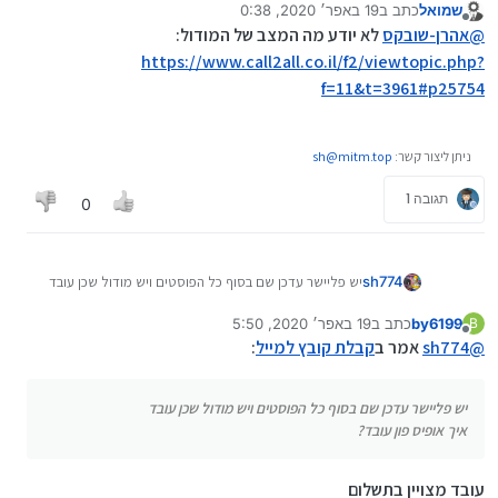
שמואל
כתב ב
19 באפר׳ 2020, 0:38
נערך לאחרונה על ידי
מנותק
יש פליישר עדכן שם בסוף כל הפוסטים ויש מודול
@
אהרן-שובקס
לא יודע מה המצב של המודול:
שכן עובד
https://www.call2all.co.il/f2/viewtopic.php?
אתה יכול להביא קישור בבקשה
איך אופיס פון עובד?
f=11&t=3961#p25754
אני חושב שכבר ראיתי את מה שהוא עדכן וזה רק למייל
מוגדר
ניתן ליצור קשר:
sh@mitm.top
תגובה 1
0
sh774
יש פליישר עדכן שם בסוף כל הפוסטים ויש מודול שכן עובד
איך אופיס פון עובד?
by6199
כתב ב
19 באפר׳ 2020, 5:50
B
נערך לאחרונה על ידי
מנותק
@
sh774
אמר ב
קבלת קובץ למייל
:
יש פליישר עדכן שם בסוף כל הפוסטים ויש מודול שכן עובד
איך אופיס פון עובד?
עובד מצויין בתשלום