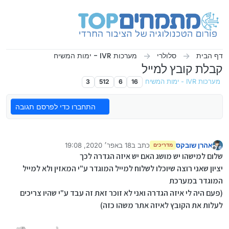
ילוג לתוכן
דף הבית
סלולרי
מערכות IVR - ימות המשיח
קבלת קובץ למייל
מערכות IVR - ימות המשיח
16
6
512
3
התחברו כדי לפרסם תגובה
אהרן שובקס
כתב ב
18 באפר׳ 2020, 19:08
מדריכים
נערך לאחרונה על ידי
מנותק
שלום למישהו יש מושג האם יש איזה הגדרה לכך
יציון שאני רוצה שיוכלו לשלוח למייל המוגדר ע"י המאזין ולא למייל
המוגדר במערכת
(פעם היה לי איזה הגדרה ואני לא זוכר זאת זה עבד ע"י שהיו צריכים
לעלות את הקובץ לאיזה אתר משהו כזה)