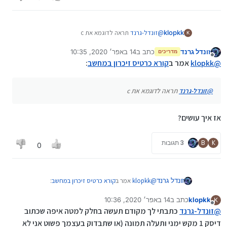
klopkk
@
זונדל-גרנד
תראה לדוגמא את c
K
זונדל גרנד
כתב ב
14 באפר׳ 2020, 10:35
מדריכים
נערך לאחרונה על ידי
מנותק
@
klopkk
אמר ב
קורא כרטיס זיכרון במחשב
:
@
זונדל-גרנד
תראה לדוגמא את c
אז איך עושים?
K
B
3 תגובות
0
@
klopkk
אמר ב
קורא כרטיס זיכרון במחשב
:
זונדל גרנד
klopkk
כתב ב
14 באפר׳ 2020, 10:36
K
נערך לאחרונה על ידי
מנותק
@
זונדל-גרנד
תראה לדוגמא את c
@
זונדל-גרנד
כתבתי לך מקודם תעשה בחלק למטה איפה שכתוב
דיסק 1 מקש ימני ותעלה תמונה (או שתבדוק בעצמך פשוט אני לא