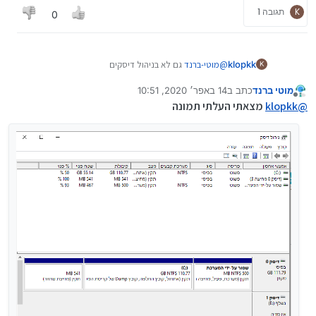
K
תגובה 1
0
klopkk
@
מוטי-ברנד
גם לא בניהול דיסקים
K
מוטי ברנד
כתב ב
14 באפר׳ 2020, 10:51
נערך לאחרונה על ידי
מנותק
@
klopkk
מצאתי העלתי תמונה