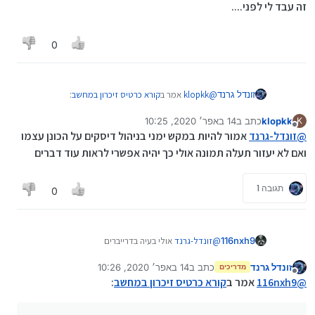
זה עבד לי לפני....
0
@
klopkk
אמר ב
קורא כרטיס זיכרון במחשב
:
זונדל גרנד
klopkk
כתב ב
14 באפר׳ 2020, 10:25
K
נערך לאחרונה על ידי
מנותק
@
זונדל-גרנד
אולי צריך להגדיר לו אות
@
זונדל-גרנד
אמור להיות במקש ימני בניהול דיסקים על הכונן עצמו
ואם לא יעזור תעלה תמונה אולי כך יהיה אפשרי לראות עוד דברים
ואיך עושים?
תגובה 1
0
116nxh9
@
זונדל-גרנד
אולי בעיה בדרייברים
זונדל גרנד
כתב ב
14 באפר׳ 2020, 10:26
מדריכים
נערך לאחרונה על ידי
מנותק
@
116nxh9
אמר ב
קורא כרטיס זיכרון במחשב
: