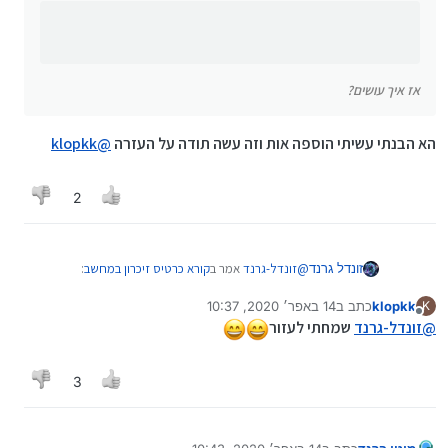
אז איך עושים?
הא הבנתי עשיתי הוספה אות וזה עשה תודה על העזרה
@
klopkk
2
@
זונדל-גרנד
אמר ב
קורא כרטיס זיכרון במחשב
:
זונדל גרנד
klopkk
כתב ב
14 באפר׳ 2020, 10:37
K
נערך לאחרונה על ידי
מנותק
@
klopkk
אמר ב
קורא כרטיס זיכרון במחשב
:
@
זונדל-גרנד
שמחתי לעזור
הא הבנתי עשיתי הוספה אות וזה עשה תודה על העזרה
@
זונדל-גרנד
תראה לדוגמא את c
klopkk
@
3
אז איך עושים?