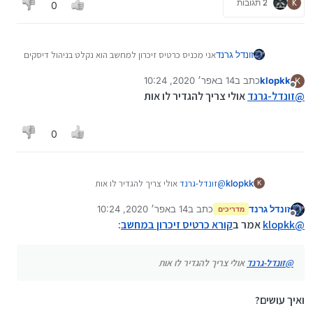
K
2 תגובות
0
זונדל גרנד
אני מכניס כרטיס זיכרון למחשב הוא נקלט בניהול דיסקים
אבל הוא לא מופיע... מה אפשר לעשות הניהול דסקים
klopkk
כתב ב
14 באפר׳ 2020, 10:24
K
מראה שהוא תקין....
נערך לאחרונה על ידי
מנותק
@
זונדל-גרנד
אולי צריך להגדיר לו אות
שאני שם את הכרטיס בקורא כרטיסים הוא כן נקלט וזה
מוכיח שזה לא בעיה בכרטיס מישהו מכיר פתרון?
0
klopkk
@
זונדל-גרנד
אולי צריך להגדיר לו אות
K
זונדל גרנד
כתב ב
14 באפר׳ 2020, 10:24
מדריכים
נערך לאחרונה על ידי
מנותק
@
klopkk
אמר ב
קורא כרטיס זיכרון במחשב
:
@
זונדל-גרנד
אולי צריך להגדיר לו אות
ואיך עושים?