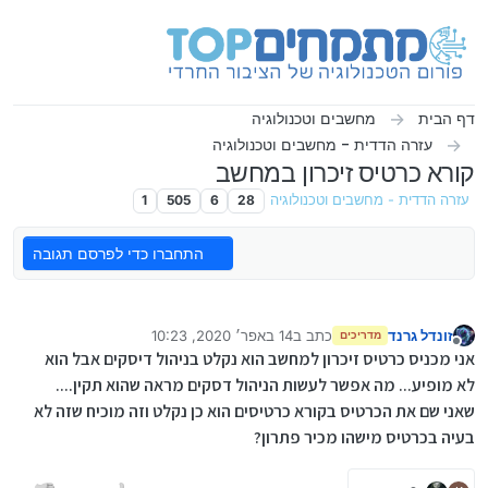
ילוג לתוכן
דף הבית
מחשבים וטכנולוגיה
עזרה הדדית - מחשבים וטכנולוגיה
קורא כרטיס זיכרון במחשב
עזרה הדדית - מחשבים וטכנולוגיה
28
6
505
1
התחברו כדי לפרסם תגובה
זונדל גרנד
כתב ב
14 באפר׳ 2020, 10:23
מדריכים
נערך לאחרונה על ידי
מנותק
אני מכניס כרטיס זיכרון למחשב הוא נקלט בניהול דיסקים אבל הוא
לא מופיע... מה אפשר לעשות הניהול דסקים מראה שהוא תקין....
שאני שם את הכרטיס בקורא כרטיסים הוא כן נקלט וזה מוכיח שזה לא
בעיה בכרטיס מישהו מכיר פתרון?