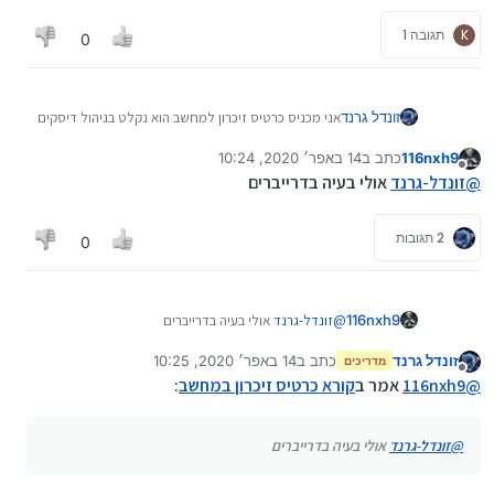
K
תגובה 1
0
זונדל גרנד
אני מכניס כרטיס זיכרון למחשב הוא נקלט בניהול דיסקים
אבל הוא לא מופיע... מה אפשר לעשות הניהול דסקים
116nxh9
כתב ב
14 באפר׳ 2020, 10:24
מראה שהוא תקין....
נערך לאחרונה על ידי
מנותק
שאני שם את הכרטיס בקורא כרטיסים הוא כן נקלט וזה
@
זונדל-גרנד
אולי בעיה בדרייברים
מוכיח שזה לא בעיה בכרטיס מישהו מכיר פתרון?
2 תגובות
0
116nxh9
@
זונדל-גרנד
אולי בעיה בדרייברים
זונדל גרנד
כתב ב
14 באפר׳ 2020, 10:25
מדריכים
נערך לאחרונה על ידי
מנותק
@
116nxh9
אמר ב
קורא כרטיס זיכרון במחשב
:
@
זונדל-גרנד
אולי בעיה בדרייברים