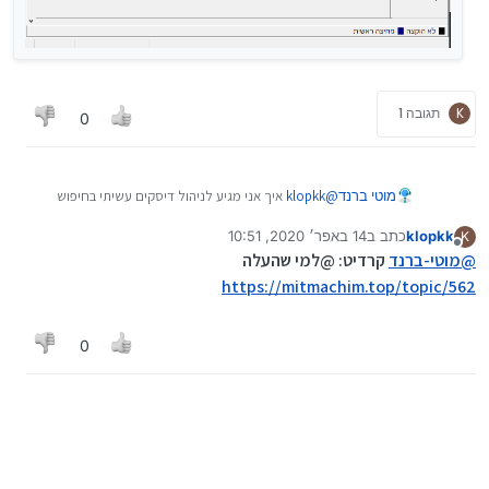
K
תגובה 1
0
מוטי ברנד
@
klopkk
איך אני מגיע לניהול דיסקים עשיתי בחיפוש
בהגדרות ולא מצאתי
klopkk
כתב ב
14 באפר׳ 2020, 10:51
K
נערך לאחרונה על ידי
מנותק
@
מוטי-ברנד
קרדיט: @למי שהעלה
https://mitmachim.top/topic/562
0