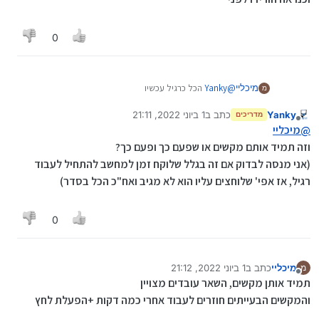
0
מיכליי
@
Yanky
הכל כרגיל עכשיו
מ
אבל זה חוזר כשאני מדליקה את המחשב
Yanky
כתב ב
1 ביוני 2022, 21:11
מדריכים
נערך לאחרונה על ידי Yanky
6 בינו׳ 2022, 21:11
מנותק
@
מיכליי
וזה תמיד אותם מקשים או שפעם כך ופעם כך?
(אני מנסה לבדוק אם זה בגלל שלוקח זמן למחשב להתחיל לעבוד
רגיל, אז אפי' שלוחצים עליו הוא לא מגיב ואח"כ הכל בסדר)
0
מיכליי
כתב ב
1 ביוני 2022, 21:12
מ
נערך לאחרונה על ידי
מנותק
תמיד אותן מקשים, השאר עובדים מצויין
והמקשים הבעייתים חוזרים לעבוד אחרי כמה דקות +הפעלת לחץ