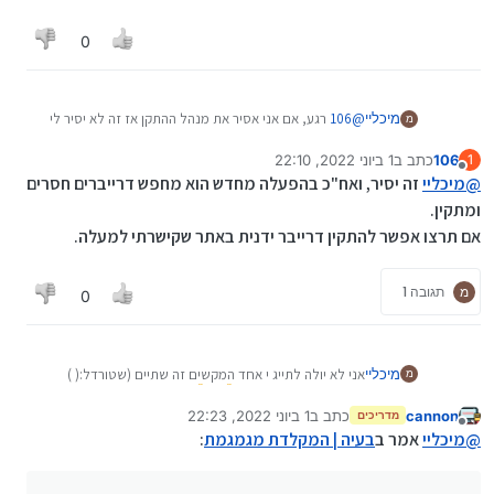
תפתחו מנהל ההתקנים קליק ימני על הדרייבר של המקלדת,
הסר מנהל התקן, ותפעילו את המחשב מחדש.
0
אגב, צריך להפעיל לחץ כל הקלדה מחדש - או רק בפעם
הראשונה?
מיכליי
@
106
רגע, אם אני אסיר את מנהל ההתקן אז זה לא יסיר לי
מ
את המקלדת לגמרי?
106
כתב ב
1 ביוני 2022, 22:10
1
נערך לאחרונה על ידי
מנותק
@
מיכליי
זה יסיר, ואח"כ בהפעלה מחדש הוא מחפש דרייברים חסרים
ומתקין.
אם תרצו אפשר להתקין דרייבר ידנית באתר שקישרתי למעלה.
מ
תגובה 1
0
מיכליי
אני לא יולה לתייג י אחד המקשים זה שתיים (שטורדל:( )
מ
אבל ממש תודה לעונים
cannon
כתב ב
1 ביוני 2022, 22:23
מדריכים
נערך לאחרונה על ידי cannon
6 בינו׳ 2022, 22:24
מנותק
@
מיכליי
אמר ב
בעיה | המקלדת מגמגמת
: