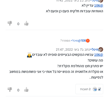
מיכליי
כתב ב
2 ביוני 2022, 11:42
מ
נערך לאחרונה על ידי
מנותק
@
106
עדיין לא
האותיות עובדות חלקית פעם כן ופעם לא
0
106
@
מיכליי
הסתדר?
1
מיכליי
כתב ב
7 ביוני 2022, 21:47
מ
נערך לאחרונה על ידי
מנותק
@
106
עכשיו המקשים הבעייתים סופית לא עובדים
מה עושים?
יש פתרון חוץ מהחלפת מקלדת?
או מקלדת אלחוטית זה ממש יסרבל אותי כי אני משתמשת במחשב
לנסיעות..
2 תגובות
0