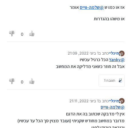
אז או כמו ש
@
שלמה-ווייס
אומר
או משהו בהגדרות
0
מיכליי
כתב ב
1 ביוני 2022, 21:09
מ
נערך לאחרונה על ידי
מנותק
@
Yanky
הכל כרגיל עכשיו
אבל זה חוזר כשאני מדליקה את המחשב
תגובה 1
0
מיכליי
כתב ב
1 ביוני 2022, 21:11
מ
נערך לאחרונה על ידי מיכליי
6 בינו׳ 2022, 21:11
מנותק
@
שלמה-ווייס
אין לי מדבקה שכתוב בה את הדגם
מדובר במחשב מחודש שקניתי (ועובד מצוין סך הכל עד עכשיו)
וכנראה הורידו לפני