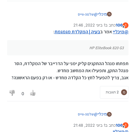
מיכליי
@
שלמה-ווייס
מ
זה הדגם: HP EliteBook 820 G3
106
כתב ב
1 ביוני 2022, 21:46
1
מצאתי ב HP SAPORT ASSISTANT
נערך לאחרונה על ידי
מנותק
@
מיכליי
אמר ב
בעיה | המקלדת מגמגמת
:
HP EliteBook 820 G3
תפתחו מנהל ההתקנים קליק ימני על הדרייבר של המקלדת, הסר
מנהל התקן, ותפעילו את המחשב מחדש.
אגב, צריך להפעיל לחץ כל הקלדה מחדש - או רק בפעם הראשונה?
מ
2 תגובות
0
מיכליי
@
שלמה-ווייס
מ
זה הדגם: HP EliteBook 820 G3
106
כתב ב
1 ביוני 2022, 21:48
1
מצאתי ב HP SAPORT ASSISTANT
נערך לאחרונה על ידי 106
6 בינו׳ 2022, 21:48
מנותק
@
מיכליי