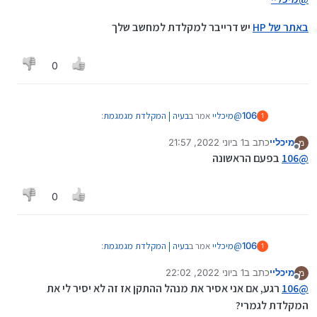
באתר של HP
יש דרייבר למקלדת למחשב שלך
0
@
מיכליי
אמר ב
בעיה | המקלדת מגמגמת
:
106
1
מיכליי
כתב ב
1 ביוני 2022, 21:57
מ
נערך לאחרונה על ידי
מנותק
HP EliteBook 820 G3
@
106
בפעם הראשונה
תפתחו מנהל ההתקנים קליק ימני על הדרייבר של המקלדת,
0
הסר מנהל התקן, ותפעילו את המחשב מחדש.
אגב, צריך להפעיל לחץ כל הקלדה מחדש - או רק בפעם
הראשונה?
@
מיכליי
אמר ב
בעיה | המקלדת מגמגמת
:
106
1
מיכליי
כתב ב
1 ביוני 2022, 22:02
מ
נערך לאחרונה על ידי
מנותק
HP EliteBook 820 G3
@
106
רגע, אם אני אסיר את מנהל ההתקן אז זה לא יסיר לי את
המקלדת לגמרי?