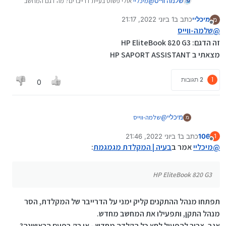
שלמה ווייס
@
מיכליי
אולי פשוט בעיית דרייברים? מה דגם המחשב
המדוייק?
מיכליי
כתב ב
1 ביוני 2022, 21:17
מ
נערך לאחרונה על ידי מיכליי
6 בינו׳ 2022, 21:17
מנותק
@
שלמה-ווייס
זה הדגם: HP EliteBook 820 G3
מצאתי ב HP SAPORT ASSISTANT
1
2 תגובות
0
מיכליי
@
שלמה-ווייס
מ
זה הדגם: HP EliteBook 820 G3
106
כתב ב
1 ביוני 2022, 21:46
1
מצאתי ב HP SAPORT ASSISTANT
נערך לאחרונה על ידי
מנותק
@
מיכליי
אמר ב
בעיה | המקלדת מגמגמת
:
HP EliteBook 820 G3
תפתחו מנהל ההתקנים קליק ימני על הדרייבר של המקלדת, הסר
מנהל התקן, ותפעילו את המחשב מחדש.
אגב, צריך להפעיל לחץ כל הקלדה מחדש - או רק בפעם הראשונה?