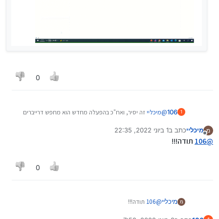
0
106
@
מיכליי
זה יסיר, ואח"כ בהפעלה מחדש הוא מחפש דרייברים
1
חסרים ומתקין.
מיכליי
כתב ב
1 ביוני 2022, 22:35
מ
אם תרצו אפשר להתקין דרייבר ידנית באתר שקישרתי למעלה.
נערך לאחרונה על ידי
מנותק
@
106
תודה!!!
0
מיכליי
@
106
תודה!!!
מ