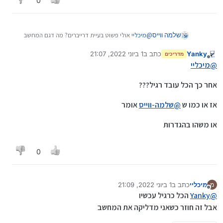
0
שלמה ווייס
@
מיכליי
אולי פשוט בעיית דרייברים? מה דגם המחשב
המדוייק?
Yanky
כתב ב
1 ביוני 2022, 21:07
מדריכים
נערך לאחרונה על ידי
מנותק
@
מיכליי
אחר כך הכל עובד רגיל???
אז או כמו ש
@
שלמה-ווייס
אומר
או משהו בהגדרות
0
מיכליי
כתב ב
1 ביוני 2022, 21:09
מ
נערך לאחרונה על ידי
מנותק
@
Yanky
הכל כרגיל עכשיו
אבל זה חוזר כשאני מדליקה את המחשב