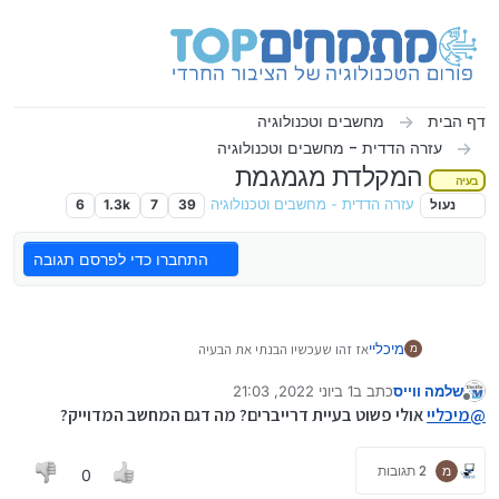
ילוג לתוכן
דף הבית
מחשבים וטכנולוגיה
עזרה הדדית - מחשבים וטכנולוגיה
המקלדת מגמגמת
בעיה
נעול
עזרה הדדית - מחשבים וטכנולוגיה
39
7
1.3k
6
התחברו כדי לפרסם תגובה
אז זהו שעכשיו הבנתי את הבעיה
מיכליי
מ
כל פעם שאני מדליקה את המחשב אז המספרים 1,2,3,8,9,
וגם האותיות ח ו-כ לא עובדים ורק אחר כך הן מתחילים לעבוד
שלמה ווייס
כתב ב
1 ביוני 2022, 21:03
יש לזה פתרון?
נערך לאחרונה על ידי
מנותק
(וגם זה קורה כי אני לוחצת עליהן חזק ובעצבים...
@
מיכליי
אולי פשוט בעיית דרייברים? מה דגם המחשב המדוייק?
מ
2 תגובות
0