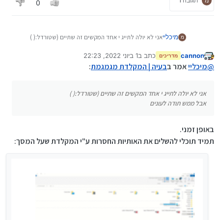
מ
תגובה 1
0
מיכליי
אני לא יולה לתייג י אחד המקשים זה שתיים (שטורדל:( )
מ
אבל ממש תודה לעונים
cannon
כתב ב
1 ביוני 2022, 22:23
מדריכים
נערך לאחרונה על ידי cannon
6 בינו׳ 2022, 22:24
מנותק
@
מיכליי
אמר ב
בעיה | המקלדת מגמגמת
:
אני לא יולה לתייג י אחד המקשים זה שתיים (שטורדל:( )
אבל ממש תודה לעונים
באופן זמני.
תמיד תוכלי להשלים את האותיות החסרות ע"י המקלדת שעל המסך: