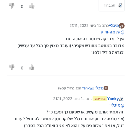
תגובה 1
0
מיכליי
כתב ב
1 ביוני 2022, 21:11
מ
נערך לאחרונה על ידי מיכליי
6 בינו׳ 2022, 21:11
מנותק
@
שלמה-ווייס
אין לי מדבקה שכתוב בה את הדגם
מדובר במחשב מחודש שקניתי (ועובד מצוין סך הכל עד עכשיו)
וכנראה הורידו לפני
0
מיכליי
@
Yanky
הכל כרגיל עכשיו
מ
אבל זה חוזר כשאני מדליקה את המחשב
Yanky
כתב ב
1 ביוני 2022, 21:11
מדריכים
נערך לאחרונה על ידי Yanky
6 בינו׳ 2022, 21:11
מנותק
@
מיכליי
וזה תמיד אותם מקשים או שפעם כך ופעם כך?
(אני מנסה לבדוק אם זה בגלל שלוקח זמן למחשב להתחיל לעבוד
רגיל, אז אפי' שלוחצים עליו הוא לא מגיב ואח"כ הכל בסדר)