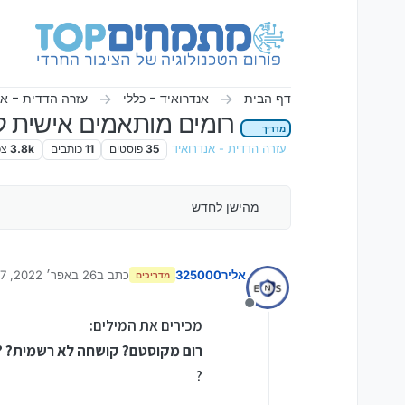
ילוג לתוכן
דף הבית
אנדרואיד - כללי
עזרה הדדית - אנ
רומים מותאמים אישית לא
מדריך
עזרה הדדית - אנדרואיד
35
פוסטים
11
כותבים
3.8k
צפ
מהישן לחדש
אליר325000
כתב ב
26 באפר׳ 2022, 18:37
מדריכים
נערך לאחרונה על ידי אליר
מנותק
מכירים את המילים:
רום מקוסטם? קושחה לא רשמית? ?lineage os
?