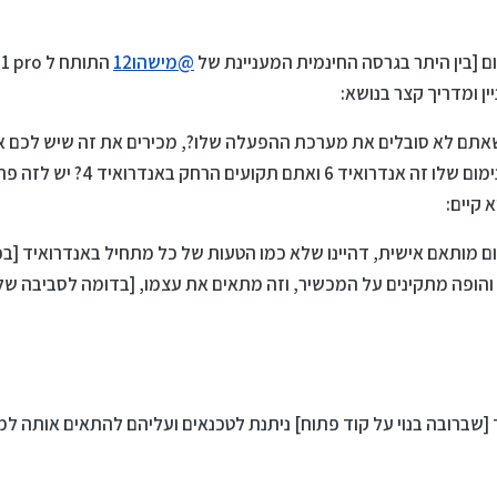
 [בין היתר בגרסה החינמית המעניינת של
@
מישהו12
התותח ל QIN F21 pro
ן ומדריך קצר בנושא:
שאתם לא סובלים את מערכת ההפעלה שלו?, מכירים את זה שיש לכם 
צריכים באופן נואש אבל תקרת המינימום שלו 
 קיים:
ום מותאם אישית, דהיינו שלא כמו הטעות של כל מתחיל באנדרואיד [בכ"
והופה מתקינים על המכשיר, וזה מתאים את עצמו, [בדומה לסביבה של ו
שברובה בנוי על קוד פתוח] ניתנת לטכנאים ועליהם להתאים אותה למ