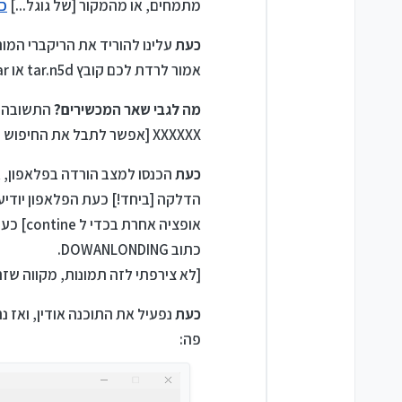
מתמחים, או מהמקור [של גוגל...]
כא
כעת
עלינו להוריד את הריקברי המותאם אישית, איך משיג
אמור לרדת לכם קובץ tar.n5d או tar.
מה לגבי שאר המכשירים?
XXXXXX [אפשר לתבל את החיפוש עם המילה odin זה עוזר...] ולהוריד את הקובץ עם הסוימת הנ"ל.
כעת
הכנסו למצב הורדה בפלאפון, 
הדלקה [ביחד!] כעת הפלאפון יודיע 
אופציה
כתוב DOWANLONDING.
[לא צירפתי לזה תמונות, מקווה שזה 
כעת
פה: