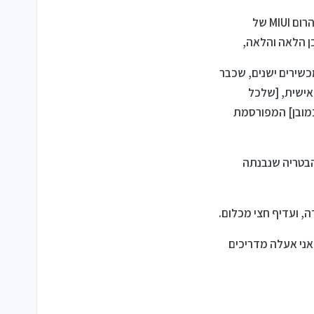
אכן כל חברה וחברה מוציאה רום [או קושחה, או בלשון הפורום "גרסה"] שלה למכשיר, כולנו מכירים את הרום MIUI של
ן הלאה והלאה,
כשירים ישנים, שכבר
 אישית, [שלכל
מובן] המפורסמת
 הבטריה שנבנתה
 ועדיף חצי מכלום.
אני אעלה מדריכים