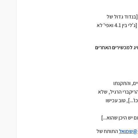
יא לכל מכשיר גדול גם "אח קטן", ול S3 הוציאה אח [בנדוד גדול של
יאנג...] זה נתקע איפה שהוא ב S4 כמדומני, יתכן ואני טועה...] הבעיה שלו הוא שאנדרואיד שלו נמוך אימה, [ג'לי בין 4.1 ואפי' לא
יג למכשירים האחרים
ם, והתקנתו
 המותאם אישית שבא בקובץ ZIP א"א לצרוב דרך הריקברי הרגיל, שלא
...], טוב עכישו
ם יש היכן שהוא...]
@
שמואל
התותח של