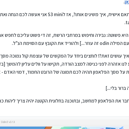
ן
.
ים אותו?, אז לS3 mini אני אעשה לכם הנחה ואתן קישור ישר
איך עושים זאת?! לוחצים ביחד על המקשים של עוצמת קול נמוכה מסך
לנו אזהרה לפני כניסה למצב הורדה, תקישו על וולים עליון להמשך [ב
 אחרת בכדי ל contine] כעת על מסך הפלאפון תהיה לכם תמונה של הרובט החמוד, דמוי האד
ברור בלי...]