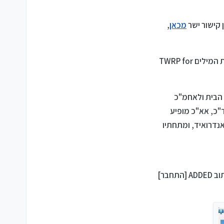
מכאן
,
התשובה היא פשוטה: נבירה וחיפוש במרחבי הרשת, זה די פשוט עליכם לחפש את המילים TWRP for
 הבית ולאחמ"כ
ד"כ, אא"כ מופיע
ם - אנדרואיד, ומתחתיו
נפעיל את התוכנה אודין, ואז נחבר את הפלאפון למחשב, ובתוכנה בחלונית הקטנה יהיה צריך ליהות כתוב ADDED [התחבר]