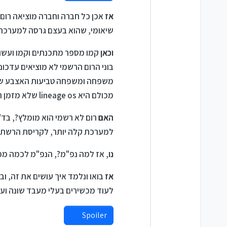
אז
שיאומי, שהוא בעצם גרסה למערכת 
וכאן
קמו מספר מתכנתים וקמו ועשו מ
בוני הרום הרשמי לא מוציאים עדכו
משפחה ומשפחה טביעות האצבע שלה 
מכולם היא lineage os שלא מזמן התבשרנו שחזרה לפעול אחרי כמה שנים של הפסקה.
האם
רום לא רשמי הוא מומלץ?, בד
למערכת קלה יותר, לקריסת הרשת, א
נו
, אז למה נפ"מ?, הנפ"מ לכמה מכ
אז
בואו ונלמד איך עושים את זה, ו
לעוד מכשירים בעלי מעבד שונה ועוד
Spoiler