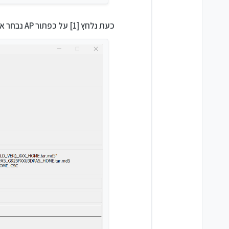
כעת נלחץ [1] על כפתור AP נבחר את ה קובץ ה TAR שהורדנו קודם, ואז על START [2].