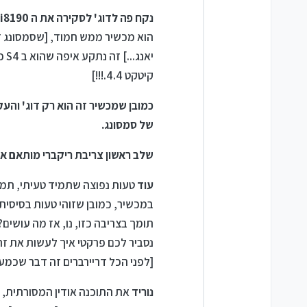
נקח פה לדוג' לסקירה את ה S3 mini i8190
קיטקט 4.4.!!!]
כמובן שמכשיר זה הוא רק דוג' והע
של סמסונג.
שלב ראשון
צריבת ריקברי מותאם אישית [
עוד
טעות נפוצה שתמיד טעיתי, תמיד
תומך בצריבה כזו, נו, אז מה עושים?
נסביר לכם פרקטי איך לעשות את זה
[לפני הכל דריירברים זה דבר שכמע
נוריד
את התוכנה אודין המסורתית, 