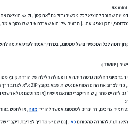
הוא מכשיר ממש חמוד, [שסמסונג דמיינה שתוכל להוצ
קרון דומה לכל המכשירים של סמסונג, במדריך אנסה לפרט את מה להש
TWRP]:
 בדמיוני החלפת גרסה היתה איזו פעולה קלילה של הורדת קובץ מסויי
במכשיר, כמובן שזוהי טעות בסיסית, כדי לצרוב את הרום
 גם לזה יש פתרון, שוה
ריקברי
מותאם אישית [או מקוסטם או לא רשמי וכו'
:
ט תמיד צריכים, דרייברים לסמסונג אפשר להוריד
מפה
, או לחפש בפורו
היא ניתנת להורדה מהפורום
כאן
, [גם שם יש מדריך לצריבת ריקברי של