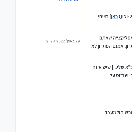
כאן
] רציתי
אפליקצייה שאתם
29 באוק׳ 2022, 21:28
זה אנדרואיד 6 ואתם תקועים הרחק באנדרואיד 4? יש לזה פתרון, אמנם הפתרון לא
א שלי...] שיש איזה
וינודוס על
כשיר ולמעבד.