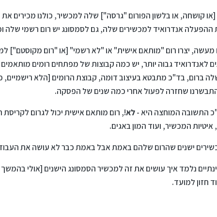
ההפעלה אנדרואיד למכשירים שלה, גם לסמסונג יש רום רשמי שלה וכ
עשה, יצרו רום "מותאם אישית" או "לא רשמי" [או "רום מקוסטם"] למ
נים לאנדרואיד גבוה יותר, יש כמה קבוצות של מפתחים רומים מותאמים
ברום, בד"כ מתבטא בעיצוב דומה, קבוצת הרומים [הלא רישמיים, כ
"כ התשובה המוחצה היא -
לא
!, רום מותאם אישית יכול לגרום לקריסת
יטיות המכשיר, ועוד המון באגים.
שירים ישנים שהרום שלהם באמת אבל באמת כבר לא עושה את העבודה,
בינתיים נלמד איך עושים את זה למכשיר הסמסונג הישנים [אולי בהמשך 
 חזון למועד.