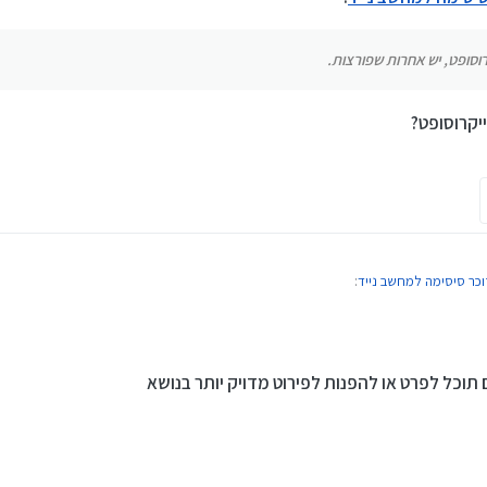
מייקרוסופט, יש אחרות שפורצות.
א מחובר לחשבון מייקרוסופט" ? המחשב אינו שלך?
רוסופט, יש אחרות שפורצות.
יקרוסופט?
זוכר סיסימה למחשב נייד
:
 שאני לא זוכר מדויק זה בערך ככה: לכבות ולהדליק את המחשב כמה פעמים ברצף ואז נפתח כ
נים את השם של אחד מהתיקיות ואז נכנסים לאפשרות של מוגבלות שקימת גם כשהמחשב נעול 
כל לפרט או להפנות לפירוט מדויק יותר בנושא
 משהו ואנטר אנטר וזה מבטל את הסיסמא
ות להדרכה מדויקת יותר
יטיוב בחיפוש קצר.