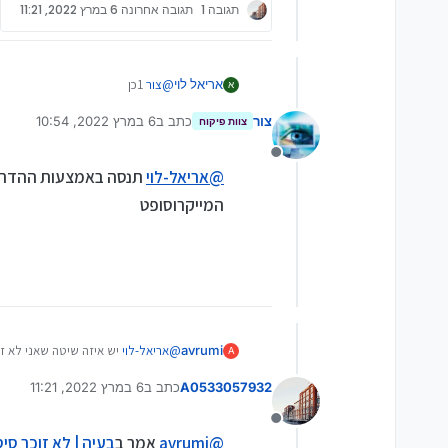
תגובה 1
תגובה אחרונה
6 במרץ 2022, 11:21
אריאל לוי
@
צור
1כן
א
2 לא יודע
צור
כתב ב
6 במרץ 2022, 10:54
צוות פיקוח
נערך לאחרונה על ידי
מנותק
@
אריאל-לוי
תנסה באמצעות ההדרכה
המייקרוסופט
avrumi
@
אריאל-לוי
יש איזה שיטה שאני לא זו
A
המחשב ומשנים את השם של אחד מהתי
A0533057932
כתב ב
6 במרץ 2022, 11:21
משהו ואנטר אנטר וזה מבטל את הסי
נערך לאחרונה על ידי
אולי מישהו כאן ידע להפנות להדרכה מ
אגב, מצאתי את זה פעם ביטיוב בחיפוש
מנותק
@
avrumi
אמר ב
בעיה | לא זוכר סי