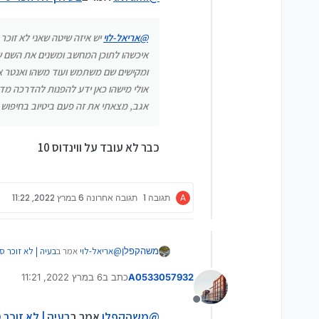
@
אריאל-לוי
יש איזה שיטה שאני לא זוכ
איכשהו לתוכן המחשב ומשנים את השם ש
ומקישים שם משתמש ועוד משהו ואנטר 
אולי מישהו כאן ידע להפנות להדרכה מדו
אגב, מצאתי את זה פעם ביטיוב בחיפוש 
כבר לא עובד על ווינדוס 10
A
תגובה 1
תגובה אחרונה
6 במרץ 2022, 11:22
@
אריאל-לוי
אמר ב
בעיה | לא זוכר 
משהקפלן
A0533057932
כתב ב
6 במרץ 2022, 11:21
נערך לאחרונה על ידי
@
צור
1כן
2 לא יודע
מנותק
הוא שלח אותך למקום הנכון. שם יש 
@
משהקפלן
אמר ב
בעיה | לא זוכר