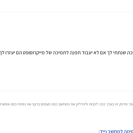
 שנתתי לך אם לא יעבוד תפנה לתמיכה של מייקרוסופט הם יעזרו ל
כר מדויק זה בערך ככה: לכבות ולהדליק את המחשב כמה פעמים ברצף ואז נפתח כמה אפשרויו
קיות ואז נכנסים לאפשרות של מוגבלות שקימת גם כשהמחשב נעול ומגיעים למסך שחור ו
סמא
דויקת יותר
 קצר.
סימה למחשב נייד
: