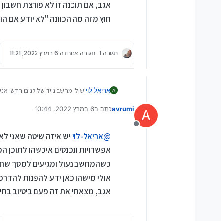
אגב, אם תוכנה זו לא פורצת חשבון 
חוץ מזה מה הכוונה "לא יודע אם הו
תגובה 1
תגובה אחרונה
6 במרץ 2022, 11:21
אריאל לוי
יש לי מחשב נייד של לנובו חדש ואנ
א
avrumi
כתב ב
6 במרץ 2022, 10:44
A
נערך לאחרונה על ידי avrumi
3 ביוני 2022, 10:45
מנותק
@
אריאל-לוי
יש איזה שיטה שאני לא
אפשרויות ונכנסים איכשהו לתוכן 
כשהמחשב נעול ומגיעים למסך שחו
אולי מישהו כאן ידע להפנות להדרכ
אגב, מצאתי את זה פעם ביטיוב בחי