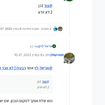
בכל אופן עיין
כאן
מנותק
@
צור
1כן
2 לא יודע
2 תגובות
תגובה אחרונה
6 במרץ 2022, 10:37
אריאל לוי
@
צור
1כן
א
2 לא יודע
משהקפלן
כתב ב
6 במרץ 2022, 10:37
נערך לאחרונה על ידי
מנותק
@
אריאל-לוי
אמר ב
בעיה | לא זוכר 
@
צור
1כן
2 לא יודע
הוא שלח אותך למקום הנכון. שם יש 