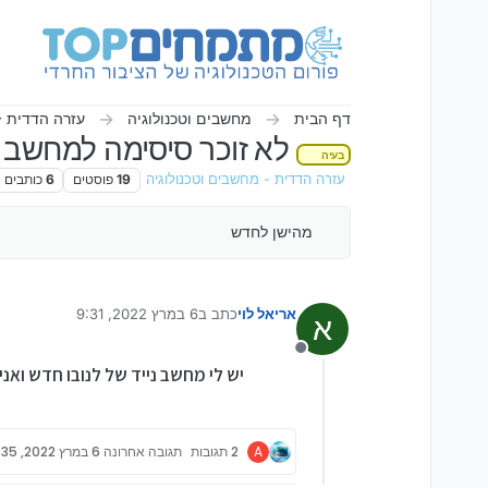
ילוג לתוכן
דף הבית
מחשבים וטכנולוגיה
עזרה הדדית -
לא זוכר סיסימה למחשב נ
בעיה
עזרה הדדית - מחשבים וטכנולוגיה
19
פוסטים
6
כותבים
מהישן לחדש
אריאל לוי
כתב ב
6 במרץ 2022, 9:31
א
נערך לאחרונה על ידי
מנותק
יש לי מחשב נייד של לנובו חדש ואנ
A
2 תגובות
תגובה אחרונה
6 במרץ 2022, 9:35