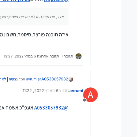
אגב, אם תוכנה זו לא פורצת חשבון 
חוץ מזה מה הכוונה "לא יודע אם הו
אגב, אם תוכנה זו לא פורצת חשבון מייק
איזה תוכנה פורצת סיסמת חשבון מי
תגובה 1
תגובה אחרונה
6 במרץ 2022, 13:37
@
avrumi
אמר ב
בעיה | לא 
A0533057932
avrumi
כתב ב
6 במרץ 2022, 11:22
A
נערך לאחרונה על ידי
@
אריאל-לוי
יש איזה שיטה
איכשהו לתוכן המחשב ומש
מנותק
כבר לא עובד על ווינדוס 10
@
A0533057932
אעפ"כ אשמח אם תו
ומקישים שם משתמש ועוד
אולי מישהו כאן ידע להפנ
אגב, מצאתי את זה פעם ב