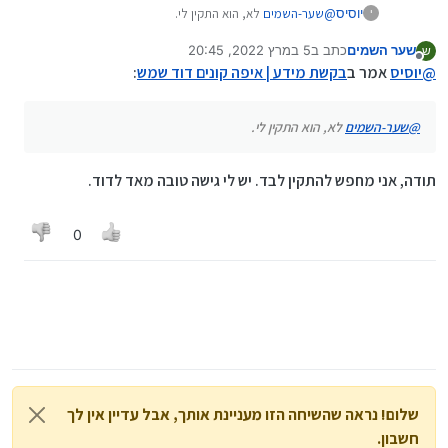
יוסיס
@
שער-השמים
לא, הוא התקין לי.
י
שער השמים
כתב ב
5 במרץ 2022, 20:45
ש
נערך לאחרונה על ידי
מנותק
@
יוסיס
אמר ב
בקשת מידע | איפה קונים דוד שמש
:
@
שער-השמים
לא, הוא התקין לי.
תודה, אני מחפש להתקין לבד. יש לי גישה טובה מאד לדוד.
0
שלום! נראה שהשיחה הזו מעניינת אותך, אבל עדיין אין לך
חשבון.