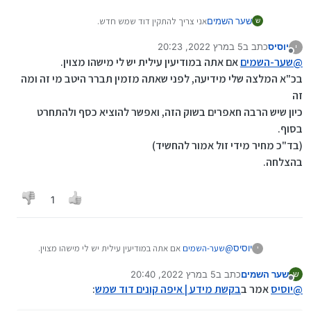
שער השמים
אני צריך להתקין דוד שמש חדש.
ש
משיהו יודע איפה קונים באזור המרכז?
יוסיס
כתב ב
5 במרץ 2022, 20:23
י
תודה רבה
נערך לאחרונה על ידי
מנותק
@
שער-השמים
אם אתה במודיעין עילית יש לי מישהו מצוין.
בכ"א המלצה שלי מידיעה, לפני שאתה מזמין תברר היטב מי זה ומה
זה
כיון שיש הרבה חאפרים בשוק הזה, ואפשר להוציא כסף ולהתחרט
בסוף.
(בד"כ מחיר מידי זול אמור להחשיד)
בהצלחה.
1
יוסיס
@
שער-השמים
אם אתה במודיעין עילית יש לי מישהו מצוין.
י
בכ"א המלצה שלי מידיעה, לפני שאתה מזמין תברר היטב מי זה
שער השמים
כתב ב
5 במרץ 2022, 20:40
ש
ומה זה
נערך לאחרונה על ידי
מנותק
@
יוסיס
אמר ב
בקשת מידע | איפה קונים דוד שמש
:
כיון שיש הרבה חאפרים בשוק הזה, ואפשר להוציא כסף
ולהתחרט בסוף.