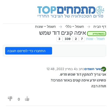
ילוג לתוכן
דף הבית
חשמל - כללי
חשמל - שונות
איפה קונים דוד שמש
בקשת מידע
חשמל - שונות
7
2
339
3
התחברו כדי לפרסם תגובה
שער השמים
כתב ב
4 במרץ 2022, 12:48
ש
נערך לאחרונה על ידי
מנותק
אני צריך להתקין דוד שמש חדש.
משיהו יודע איפה קונים באזור המרכז?
תודה רבה
0