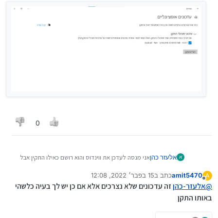
0
אלעזר כהן
אני מנסה לעדכן את ווינדוס והוא רושם כאילו התקין אבל
א
בחיפוש אח"כ הוא עדיין מראה שצריך לעדכן מישהו נתק
amit5470
כתב ב
15 בפבר׳ 2022, 12:08
A
בזה חוץ ממני?
נערך לאחרונה על ידי
מנותק
@
אלעזר-כהן
זה עדכונים שלא נצרכים אלא אם כן יש לך בעיה כלשהי
באותו התקן