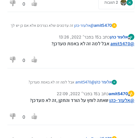
א
2 תגובות
0
amit5470
@
אלעזר-כהן
זה עדכונים שלא נצרכים אלא אם כן יש לך
A
בעיה כלשהי באותו התקן
אלעזר כהן
כתב ב
15 בפבר׳ 2022, 13:26
א
נערך לאחרונה על ידי
מנותק
@
amit5470
אבל למה זה לא באמת מעדכן?
0
אלעזר כהן
@
amit5470
אבל למה זה לא באמת מעדכן?
א
amit5470
כתב ב
15 בפבר׳ 2022, 22:09
A
נערך לאחרונה על ידי
מנותק
@
אלעזר-כהן
שאתה לוחץ על הורד והתקן ,זה לא מעדכן?
0