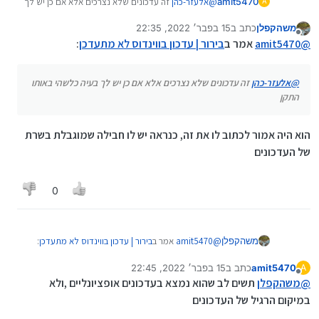
amit5470
@
אלעזר-כהן
זה עדכונים שלא נצרכים אלא אם כן יש לך
A
בעיה כלשהי באותו התקן
משהקפלן
כתב ב
15 בפבר׳ 2022, 22:35
נערך לאחרונה על ידי
מנותק
@
amit5470
אמר ב
בירור | עדכון בווינדוס לא מתעדכן
:
@
אלעזר-כהן
זה עדכונים שלא נצרכים אלא אם כן יש לך בעיה כלשהי באותו
התקן
הוא היה אמור לכתוב לו את זה, כנראה יש לו חבילה שמוגבלת בשרת
של העדכונים
0
@
amit5470
אמר ב
בירור | עדכון בווינדוס לא מתעדכן
:
משהקפלן
amit5470
כתב ב
15 בפבר׳ 2022, 22:45
A
נערך לאחרונה על ידי
מנותק
@
אלעזר-כהן
זה עדכונים שלא נצרכים אלא אם כן
@
משהקפלן
תשים לב שהוא נמצא בעדכונים אופציונליים ,ולא
יש לך בעיה כלשהי באותו התקן
במיקום הרגיל של העדכונים
הוא היה אמור לכתוב לו את זה, כנראה יש לו חבילה
שמוגבלת בשרת של העדכונים