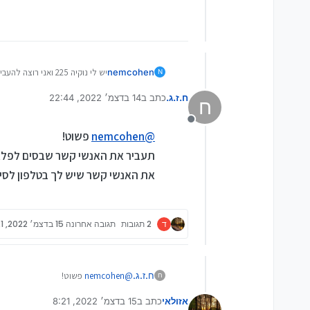
nemcohen
יש לי נוקיה 225 ואני רוצה להעביר את אנשי הקשר למכשיר אנדרואיד, או אפילו למחשב,
N
דרך nokia suite זה לא מזהה אותו במחשב, ודרך סנכרון עם אנדרואיד במכשיר זה גם לא עובד
ח.ז.ג.
כתב ב
14 בדצמ׳ 2022, 22:44
יש למישהו פתרון?
ח
נערך לאחרונה על ידי
מנותק
@
nemcohen
פשוט!
את האנשי קשר שיש לך בטלפון לסים
ד
2 תגובות
תגובה אחרונה
15 בדצמ׳ 2022, 8:21
ח.ז.ג.
@
nemcohen
פשוט!
ח
אזולאי
כתב ב
15 בדצמ׳ 2022, 8:21
לסים, ואז תעתיק אותם לפלאפון החדש..
נערך לאחרונה על ידי