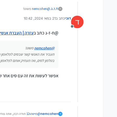
ח.ז.ג.
@
nemcohen
פשוט!
ח
דוכי
כתב ב
21 במאי 2024, 10:42
לסים, ואז תעתיק אותם לפלאפון החדש..
ד
נערך לאחרונה על ידי
מנותק
@ח-ז-ג כתב ב
עזרה | העברת אנשי קשר מנוק
@
nemcohen
פשוט!
בטלפון לסים, ואז תעתיק אותם לפלאפון 
אפשר לעשות את זה עם סים אחר שא
nemcohen
@
מישהו12
תודה רבה, אתה צודק, בנוקיה 225 זה לא יוצר קובץ גיבוי כמו בC2 אלא
N