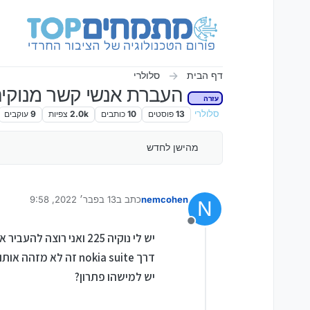
ילוג לתוכן
דף הבית
סלולרי
העברת אנשי קשר מנוקיה 225 לאנדרוא
עזרה
סלולרי
13
פוסטים
10
כותבים
2.0k
צפיות
9
עוקבים
מהישן לחדש
nemcohen
כתב ב
13 בפבר׳ 2022, 9:58
N
נערך לאחרונה על ידי חברים
מנותק
יש לי נוקיה 225 ואני רוצה להעביר את אנשי הקשר למכשיר אנדרואיד, או אפילו למחשב,
דרך nokia suite זה לא מזהה אותו במחשב, ודרך סנכרון עם אנדרואיד במכשיר זה גם לא עובד
יש למישהו פתרון?