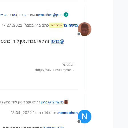
@
nemcohen
אמר ב
עזרה | העברת אנשי קשר מנו
ברמן
ב
מישהו12
כתב ב
14 בפבר׳ 2022, 17:27
מדריכים
נערך לאחרונה על ידי מישהו
יש לי נוקיה 225 ואני רוצה להעביר את אנשי הקשר למכשיר אנדרואיד, או אפילו למחשב,
דרך nokia suite זה לא מזהה אותו במחשב, ודרך סנכרון עם אנדרואיד במכשיר זה גם לא עובד
מנותק
יש לך
כאן
מדריך
@
ברמן
זה לא יעבוד. אין לידי כרגע נוקיה 225\215 כדי לבד
יש למישהו פתרון?
הבלוג שלי
https://aiv-dev.com/he-IL/
מישהו12
@
ברמן
זה לא יעבוד. אין לידי כרגע נוקיה 225\215 כדי לבדוק א
nemcohen
כתב ב
14 בפבר׳ 2022, 18:34
N
נערך לאחרונה על ידי
מנותק