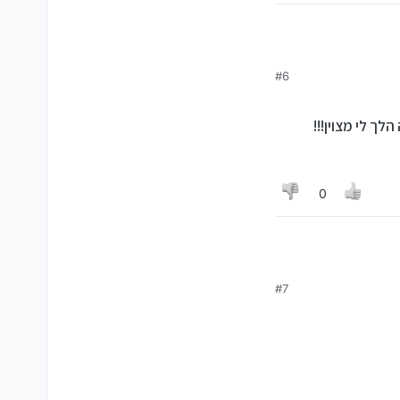
#6
0
#7