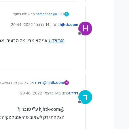
דויד ג
@
nemcohen
מה עשית בסוף?
ד
איך מגבים מהקבצים האלו לאנדרויד?
hjhtk.com
כתב ב
14 בדצמ׳ 2022, 20:44
H
נערך לאחרונה על ידי
מנותק
@
דויד-ג
אני לא מבין מה הבעיה, אפשר לעשות 
hjhtk.com
@
דויד-ג
אני לא מבין מה הבעיה, אפשר לעשות
H
דויד ג
כתב ב
14 בדצמ׳ 2022, 20:46
ד
נערך לאחרונה על ידי
מנותק
@hjhtk-com ע"י סנכרון?
הצלחתי רק לשאוב מהיאנג לנוקיה 