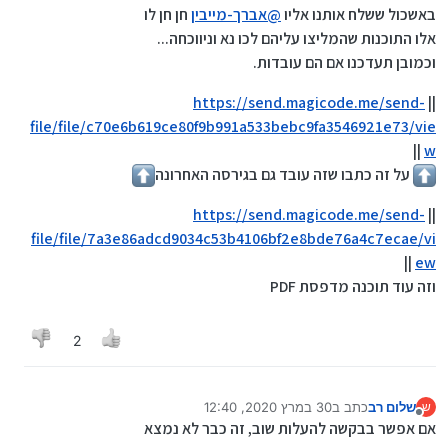
באשכול ששלח אותנו אליו
@
אברך-מייבין
חן חן לו
אלו התוכנות שהמליצו עליהם לכו נא וניווכחה...
וכמובן תעדכנו אם הם עובדות.
https://send.magicode.me/send-
||
file/file/c70e6b619ce80f9b991a533bebc9fa3546921e73/vie
||
w
על זה כתבו שזה עובד גם בגירסה האחרונה
https://send.magicode.me/send-
||
file/file/7a3e86adcd9034c53b4106bf2e8bde76a4c7ecae/vi
||
ew
וזה עוד תוכנה מדפסת PDF
2
שלום רב
כתב ב
30 במרץ 2020, 12:40
ש
נערך לאחרונה על ידי
מנותק
אם אפשר בבקשה להעלות שוב, זה כבר לא נמצא