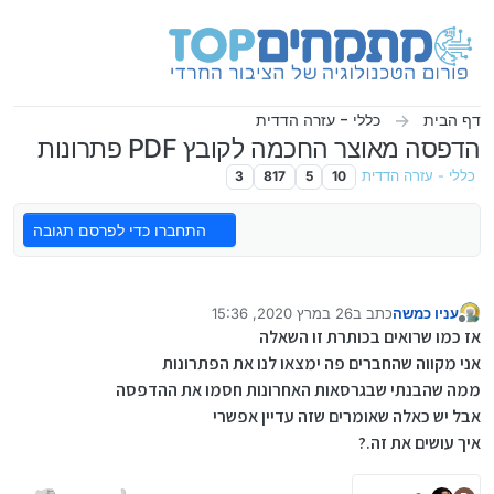
ילוג לתוכן
דף הבית
כללי - עזרה הדדית
הדפסה מאוצר החכמה לקובץ PDF פתרונות
כללי - עזרה הדדית
10
5
817
3
התחברו כדי לפרסם תגובה
עניו כמשה
כתב ב
26 במרץ 2020, 15:36
נערך לאחרונה על ידי עניו כמשה
מנותק
אז כמו שרואים בכותרת זו השאלה
אני מקווה שהחברים פה ימצאו לנו את הפתרונות
ממה שהבנתי שבגרסאות האחרונות חסמו את ההדפסה
אבל יש כאלה שאומרים שזה עדיין אפשרי
איך עושים את זה.?