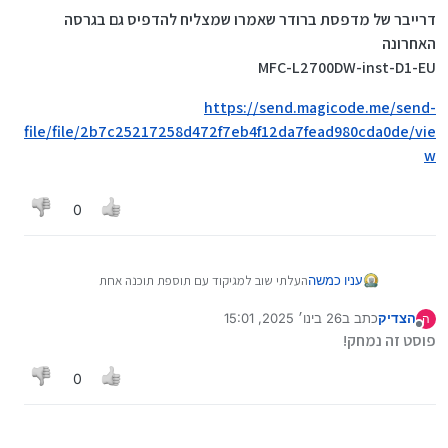
דרייבר של מדפסת ברודר שאמרו שמצליח להדפיס גם בגרסה
האחרונה
MFC-L2700DW-inst-D1-EU
https://send.magicode.me/send-
file/file/2b7c25217258d472f7eb4f12da7fead980cda0de/vie
w
0
העלתי שוב למגיקוד עם תוספת תוכנה אחת
עניו כמשה
תנסו ותעדכנו אם עובד
הצדיק
כתב ב
26 בינו׳ 2025, 15:01
ה
Universal Document Converter.exe
נערך לאחרונה על ידי
מנותק
פוסט זה נמחק!
https://send.magicode.me/send-
file/file/16e5f13d3bbe636a7babbf5035cb059ee127
0
7525/view
PDFCreator-4_0_3-Setup.exe
https://send.magicode.me/send-