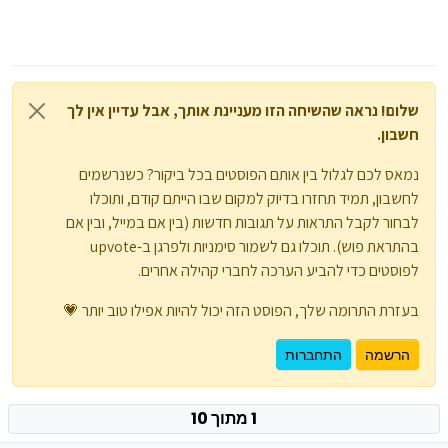
file/file/e15b8b1d19265a77c509bcbf2e5e45882ad6
25ec/view
דרייבר של מדפסת ברודר שאמרו שמצליח להדפיס גם
בגרסה האחרונה
MFC-L2700DW-inst-D1-EU
https://send.magicode.me/send-
file/file/2b7c25217258d472f7eb4f12da7fead980cda
0de/view
שלום! נראה שהשיחה הזו מעניינת אותך, אבל עדיין אין לך
חשבון.
נמאס לכם לגלול בין אותם הפוסטים בכל ביקור? כשנרשמים
לחשבון, תמיד תחזרו בדיוק למקום שבו הייתם קודם, ותוכלו
לבחור לקבל התראות על תגובות חדשות (בין אם במייל, ובין אם
בהתראת פוש). תוכלו גם לשמור סימניות ולפרגן ב-upvote
לפוסטים כדי להביע הערכה לחברי קהילה אחרים.
בעזרת התרומה שלך, הפוסט הזה יכול להיות אפילו טוב יותר 💗
הרשמה
התחברות
1 מתוך 10