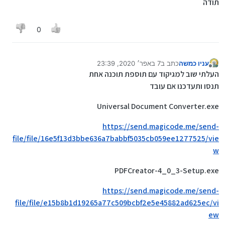
תודה
0
עניו כמשה
כתב ב
7 באפר׳ 2020, 23:39
נערך לאחרונה על ידי
מנותק
העלתי שוב למגיקוד עם תוספת תוכנה אחת
תנסו ותעדכנו אם עובד
Universal Document Converter.exe
https://send.magicode.me/send-
file/file/16e5f13d3bbe636a7babbf5035cb059ee1277525/vie
w
PDFCreator-4_0_3-Setup.exe
https://send.magicode.me/send-
file/file/e15b8b1d19265a77c509bcbf2e5e45882ad625ec/vi
ew