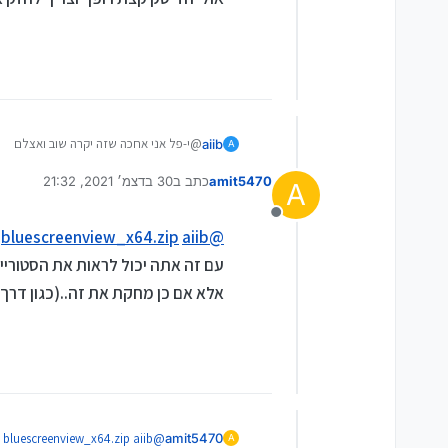
@י-פל אני אחכה שזה יקרה שוב ואצלם
aiib
A
זה מהיר מדי...
amit5470
כתב ב
30 בדצמ׳ 2021, 21:32
בדרך כלל אני מבין לבד מה כתוב- כתוב זכר
מדי פעם אחרי מסך כחול הוא לא מצליח לע
A
נערך לאחרונה על ידי
אולי הדיסק קצת רופף וצריך לחזק אותו
מנותק
bluescreenview_x64.zip
aiib
@
עם זה אתה יכול לראות את הסטורי
אלא אם כן מחקת את זה..(כגון דרך נ
bluescreenview_x64.zip
aiib
@
amit5470
A