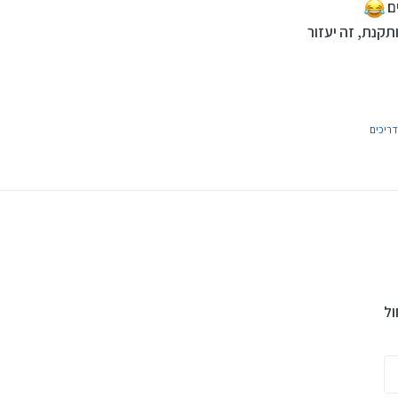
ים
קנת, זה יעזור
דריכים
ו תזוזה מהירה של המסך שזה יגרום למסך כחול?!
ול