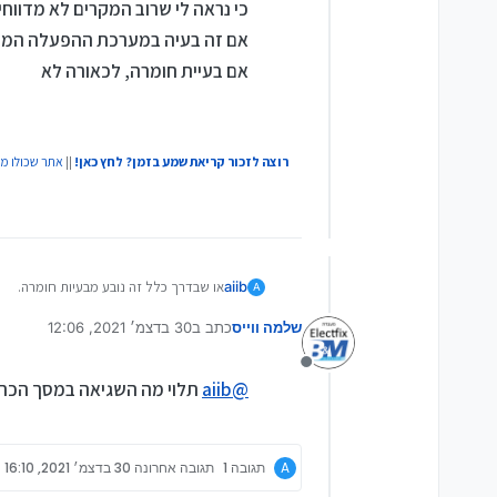
כי נראה לי שרוב המקרים לא מדווח
אם זה בעיה במערכת ההפעלה המות
אם בעיית חומרה, לכאורה לא
רוצה לזכור קריאת שמע בזמן? לחץ כאן!
||
אתר שכולו מ
aiib
או שבדרך כלל זה נובע מבעיות חומרה.
A
יש מצב שאם המחשב מקבל מכות קטנות כמ
שלמה ווייס
כתב ב
30 בדצמ׳ 2021, 12:06
נערך לאחרונה על ידי שלמה ווייס
מנותק
@
aiib
תלוי מה השגיאה במסך הכח
A
תגובה 1
תגובה אחרונה
30 בדצמ׳ 2021, 16:10