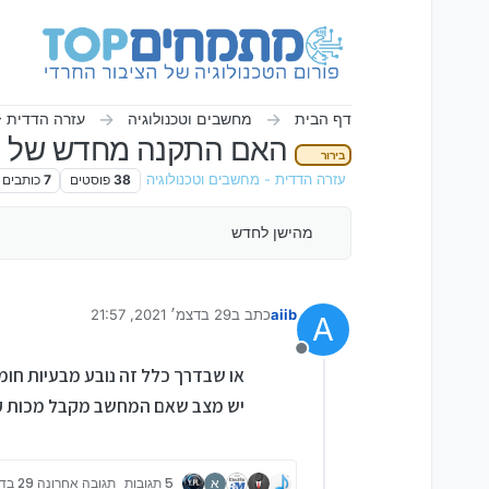
ילוג לתוכן
דף הבית
מחשבים וטכנולוגיה
עזרה הדדית -
האם התקנה מחדש של מע
בירור
עזרה הדדית - מחשבים וטכנולוגיה
38
פוסטים
7
כותבים
מהישן לחדש
aiib
כתב ב
29 בדצמ׳ 2021, 21:57
A
נערך לאחרונה על ידי
מנותק
או שבדרך כלל זה נובע מבעיות חומ
יש מצב שאם המחשב מקבל מכות קטנ
א
5 תגובות
תגובה אחרונה
29 בדצמ׳ 2021, 22:04