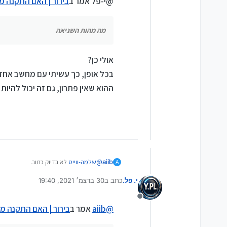
@י-פל אמר ב
בירור | האם התקנה 
מה מהות השגיאה
אולי כן?
בכל אופן, כך עשיתי עם מחשב אחד ש
ההוא שאין פתרון, גם זה יכול להיות
aiib
@
שלמה-ווייס
לא בדיוק כתוב.
A
י. פל.
כתב ב
30 בדצמ׳ 2021, 19:40
נערך לאחרונה על ידי
מנותק
@
aiib
אמר ב
בירור | האם התקנה 