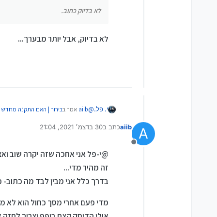
לא בדיוק כתוב.
לא בדיוק, אבל יותר מבערך...
@
aiib
אמר ב
בירור | האם התקנה מחדש 
י. פל.
aiib
כתב ב
30 בדצמ׳ 2021, 21:04
A
נערך לאחרונה על ידי
לא בדיוק כתוב.
מנותק
@י-פל אני אחכה שזה יקרה שוב וא
לא בדיוק, אבל יותר מבערך...
זה מהיר מדי...
בדרך כלל אני מבין לבד מה כתוב- כ
מדי פעם אחרי מסך כחול הוא לא מצ
אולי הדיסק קצת רופף וצריך לחזק א