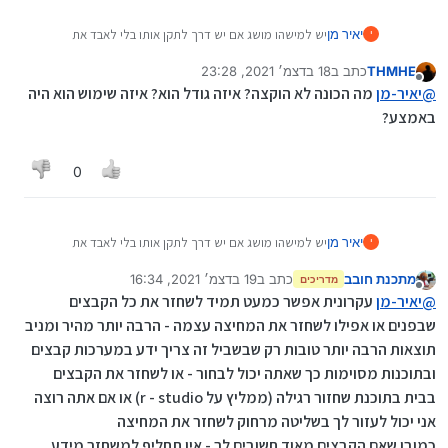
יאיר מן
יש למישהו מושג אם יש דרך לתקן אותו בלי לאבד את
י
החומר?
THMHE
כתב ב
18 בדצמ׳ 2021, 23:28
נערך לאחרונה על ידי
מנותק
@
יאיר-מן
מה הכונה לא הוקצה? איזה גודל הוא? איזה שימוש הוא היה
באמצע?
0
יאיר מן
יש למישהו מושג אם יש דרך לתקן אותו בלי לאבד את
י
החומר?
מתכנת חובב
כתב ב
19 בדצמ׳ 2021, 16:34
מדריכים
נערך לאחרונה על ידי
מנותק
@
יאיר-מן
עקרונית אפשר כמעט תמיד לשחזר את כל הקבצים
שבפנים או אפילו לשחזר את המחיצה עצמה - הרבה יותר מהיר ומניב
תוצאות הרבה יותר טובות רק שבשביל זה צריך ידע במערכות קבצים
ובתוכנות מסוימות כך שאתה יכול לבחור - או לשחזר את הקבצים
בבית בתוכנת שחזור רגילה (ממליץ על r - studio) או אם אתה רוצה
אני יכול לעזור לך בשליטה מרחוק לשחזר את המחיצה
כמובן שאם הקבצים מאוד חשובים לך - אין תחליף למשחזר מידע