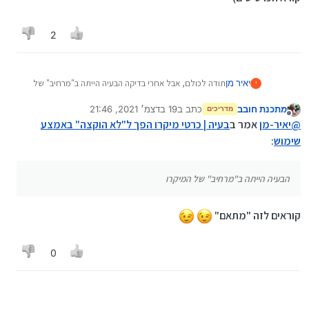
2
יאיר מן
תודה לכולם, אבל אחרי בדיקה הבעיה הייתה ב"מרחיב" של
י
המיקרו (הכונן USB שדרכו הכרטיס מתחבר למחשב) ולא
מתכנת חובב
כתב ב
19 בדצמ׳ 2021, 21:46
בכרטיס עצמו, וב"ה כל החומר בסדר.
מדריכים
נערך לאחרונה על ידי
מנותק
@
יאיר-מן
אמר ב
בעיה | כרטי מיקרו הפך ל"לא הוקצה" באמצע
שימוש
:
הבעיה הייתה ב"מרחיב" של המיקרו
קוראים לזה "מתאם"
0