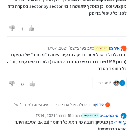
מקצועי וכמו כן מומלץ שתעשה גיבוי sector by sector במקרה כזה
לפני כל טיפול בדיסק
1
יאיר מן
כתב ב
19 בדצמ׳ 2021, 17:07
י
מדריכים
נערך לאחרונה על ידי
מנותק
תודה לכולם, אבל אחרי בדיקה הבעיה הייתה ב"מרחיב" של המיקרו
(הכונן USB שדרכו הכרטיס מתחבר למחשב) ולא בכרטיס עצמו, וב"ה
כל החומר בסדר.
2 תגובות
0
יאיר מן
תודה לכולם, אבל אחרי בדיקה הבעיה הייתה ב"מרחיב" של
י
המיקרו (הכונן USB שדרכו הכרטיס מתחבר למחשב) ולא
יוסי מחשבים
כתב ב
19 בדצמ׳ 2021, 17:14
בכרטיס עצמו, וב"ה כל החומר בסדר.
צוות פיקוח
נערך לאחרונה על ידי
מנותק
@
יאיר-מן
מניסיון: תגבה מייד את כל החומר (גם אם הסיבה היתה
קורא הכרטיסים)