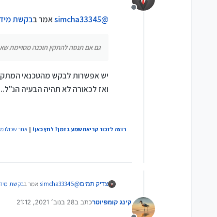
מנותק
@
simcha33345
אמר ב
בקשת מידע
גם אם תנסה להתקין תוכנה מסויימת שא
יש אפשרות לבקש מהטכנאי המתקין
ואז לכאורה לא תהיה הבעיה הנ"ל...
רוצה לזכור קריאת שמע בזמן? לחץ כאן!
||
אתר שכולו מ
@
simcha33345
אמר ב
בקשת מידע
צדיק תמים
קינג קומפיוטר
כתב ב
28 בנוב׳ 2021, 21:12
נערך לאחרונה על ידי
גם אם תנסה להתקין תוכנה מסו