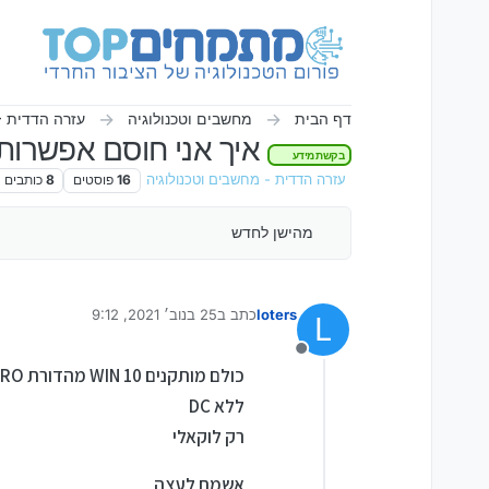
ילוג לתוכן
דף הבית
מחשבים וטכנולוגיה
עזרה הדדית -
איך אני חוסם אפשרות
בקשת מידע
עזרה הדדית - מחשבים וטכנולוגיה
16
פוסטים
8
כותבים
מהישן לחדש
loters
כתב ב
25 בנוב׳ 2021, 9:12
L
נערך לאחרונה על ידי
מנותק
כולם מותקנים WIN 10 מהדורת EDUCATION PRO
ללא DC
רק לוקאלי
אשמח לעצה