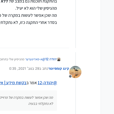
בהתקנת תוכנות גם במצב של
ללא
ח
מהניסיון שלי הוא לא יעיל.
בסדר אחרי התקנה כזו, לא נתקלתי 
יהודה 12
@
א-סאדיגערער
מהניסיון שלי בתחום (
המצב הוא כזה:
קינג קומפיוטר
כתב ב
29 בנוב׳ 2021, 0:35
יש אכן 2 אפשרויות בהתקנת התוכנה 1 ללא חסימת העתקה 2 עם חסימת העתקה.
נערך לאחרונה על ידי
במצב של
ללא
חסימת העתקה, המצב ה
את האחראים בנושא, ואמרו לי לעשות
מנותק
@
יהודה-12
אמר ב
בקשת מידע | אי
בהתקנת תוכנות גם במצב של
ללא
חסי
נתקלתי בבעיה.
לא נתקלתי בבעיה