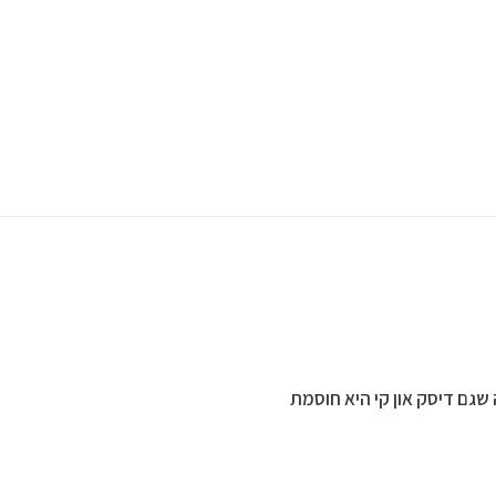
16
י שתלמידים מביאים
גם דיסק און קי היא חוסמת