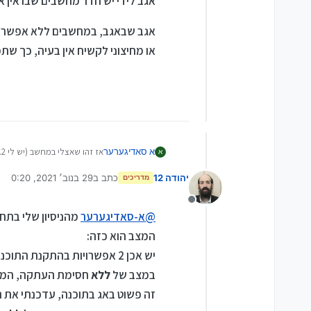
אגב לידי יש חדר מחשבים שבו אין אפשרות העתקה, ויש 2 מ
אגב שבאגב, במחשבים ללא אפשרות 
או מחיצוני לקשיח אין בעיה, כך ש
אז זהו שאצלי במחשב (יש לי 2...) יש לי וידאו אוף ויש לי אפשרות העתקה.
א סאדיגערער
א
יהודה 12
כתב ב
29 בנוב׳ 2021, 0:20
כחלק מהשרות שוידאו אוף נותני
מדריכים
נערך לאחרונה על ידי יהודה 
אגב לידי יש חדר מחשבים שבו אין אפשרות העתקה, ו
מנותק
@
א-סאדיגערער
מהניסיון שלי בתחום
אגב שבאגב, במחשבים ללא אפשר
המצב הוא כזה:
בעיה, כך שתמיד אפשר להסתד
יש אכן 2 אפשרויות בהתקנת התוכנה 1 ללא חסימת העתקה 2 עם חסימת העתקה.
במצב של
ללא
חסימת העתקה, המצב 
זה פשוט באג בתוכנה, עדכנתי את 