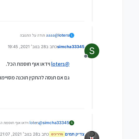
loters
@
aaaa
תודה על התגובה
L
האמת שהתקנתי את התוכנה ונראה שגם 
simcha33345
כתב ב
28 בנוב׳ 2021, 19:45
לפחות לפי ההגדרות
S
נערך לאחרונה על ידי
עוד לא ניסיתי במעשי
מנותק
@
loters
וידאו אוף חוסמת הכל.
גם אם תנסה להתקין תוכנה מסויימ
@
loters
וידאו אוף חוסמת הכ
simcha33345
S
צדיק תמים
כתב ב
28 בנוב׳ 2021, 21:07
גם אם תנסה להתקין תוכנה 
מדריכים
נערך לאחרונה על ידי