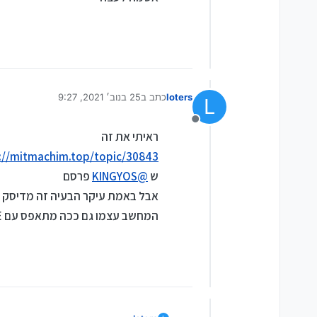
loters
כתב ב
25 בנוב׳ 2021, 9:27
L
נערך לאחרונה על ידי
מנותק
ראיתי את זה
https://mitmachim.top/topic/30843/בירור-חסימת-מחשב-נייד/4?_=43
ש
@
KINGYOS
פרסם
אבל באמת עיקר הבעיה זה מדיסק א
המחשב עצמו גם ככה מתאפס עם DEEP FREEZE וכדו'