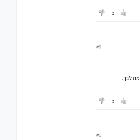
0
#5
מת לבך.
0
#6