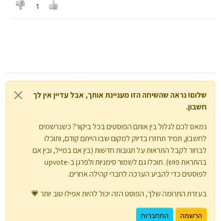
1
תצטרך גם לבדוק מה בקשר למכס
והמסתעף
שלום! נראה שהשיחה הזו מעניינת אותך, אבל עדיין אין לך
חשבון.
נמאס לכם לגלול בין אותם הפוסטים בכל ביקור? כשנרשמים
לחשבון, תמיד תחזרו בדיוק למקום שבו הייתם קודם, ותוכלו
לבחור לקבל התראות על תגובות חדשות (בין אם במייל, ובין אם
בהתראת פוש). תוכלו גם לשמור סימניות ולפרגן ב-upvote
לפוסטים כדי להביע הערכה לחברי קהילה אחרים.
בעזרת התרומה שלך, הפוסט הזה יכול להיות אפילו טוב יותר 💗
הרשמה
התחברות