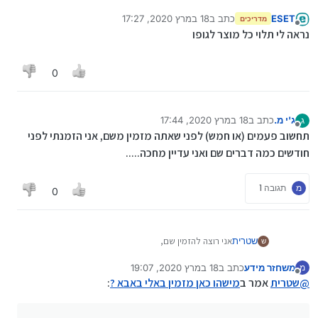
ESET
כתב ב
18 במרץ 2020, 17:27
מדריכים
נערך לאחרונה על ידי
מנותק
נראה לי תלוי כל מוצר לגופו
0
ג'י מ.
כתב ב
18 במרץ 2020, 17:44
ג
נערך לאחרונה על ידי
מנותק
תחשוב פעמים (או חמש) לפני שאתה מזמין משם, אני הזמנתי לפני
חודשים כמה דברים שם ואני עדיין מחכה.....
מ
תגובה 1
0
שטרית
אני רוצה להזמין שם,
ש
מישהו יודע כמה עלויות משלוח ואם יש עמלות נוספות ?
משחזר מידע
כתב ב
18 במרץ 2020, 19:07
מ
תודה
נערך לאחרונה על ידי משחזר מידע
מנותק
@
שטרית
אמר ב
מישהו כאן מזמין באלי באבא ?
: