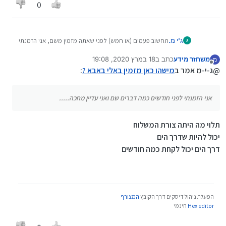
0
ג'י מ.
תחשוב פעמים (או חמש) לפני שאתה מזמין משם, אני הזמנתי
ג
לפני חודשים כמה דברים שם ואני עדיין מחכה.....
משחזר מידע
כתב ב
18 במרץ 2020, 19:08
מ
נערך לאחרונה על ידי
מנותק
@ג-י-מ אמר ב
מישהו כאן מזמין באלי באבא ?
:
אני הזמנתי לפני חודשים כמה דברים שם ואני עדיין מחכה.....
תלוי מה היתה צורת המשלוח
יכול להיות שדרך הים
דרך הים יכול לקחת כמה חודשים
הפעלת ניהול דיסקים דרך הקובץ
המצורף
Hex editor
חינמי