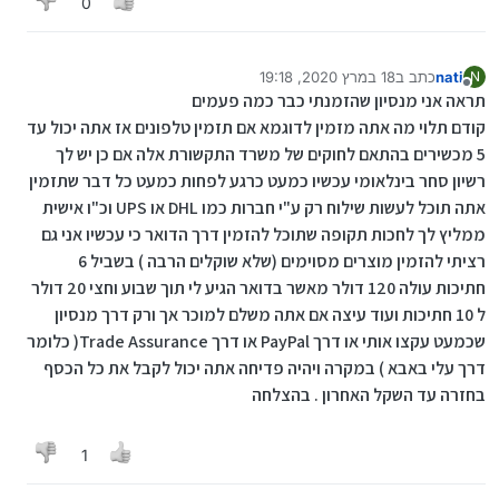
0
nati
כתב ב
18 במרץ 2020, 19:18
N
נערך לאחרונה על ידי
מנותק
תראה אני מנסיון שהזמנתי כבר כמה פעמים
קודם תלוי מה אתה מזמין לדוגמא אם תזמין טלפונים אז אתה יכול עד
5 מכשירים בהתאם לחוקים של משרד התקשורת אלה אם כן יש לך
רשיון סחר בינלאומי עכשיו כמעט כרגע לפחות כמעט כל דבר שתזמין
אתה תוכל לעשות שילוח רק ע"י חברות כמו DHL או UPS וכ"ו אישית
ממליץ לך לחכות תקופה שתוכל להזמין דרך הדואר כי עכשיו אני גם
רציתי להזמין מוצרים מסוימים (שלא שוקלים הרבה ) בשביל 6
חתיכות עולה 120 דולר מאשר בדואר הגיע לי תוך שבוע וחצי 20 דולר
ל 10 חתיכות ועוד עיצה אם אתה משלם למוכר אך ורק דרך מנסיון
שכמעט עקצו אותי או דרך PayPal או דרך Trade Assurance( כלומר
דרך עלי באבא ) במקרה ויהיה פדיחה אתה יכול לקבל את כל הכסף
בחזרה עד השקל האחרון . בהצלחה
1