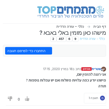
ילוג לתוכן
דף הבית
כללי - עזרה הדדית
מישהו כאן מזמין באלי באבא ?
כללי - עזרה הדדית
9
6
457
2
התחברו כדי לפרסם תגובה
שטרית
כתב ב
18 במרץ 2020, 17:15
ש
מורחק
נערך לאחרונה על ידי
מנותק
אני רוצה להזמין שם,
מישהו יודע כמה עלויות משלוח ואם יש עמלות נוספות ?
תודה
מ
תגובה 1
0