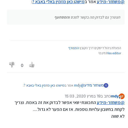
@
משחזר-מידע
אמר ב
מישהו כאן מזמין באלי באבא ?
:
תצטרך גם לבדוק מה בקשר למכס
והמסתעף
הפעלת ניהול דיסקים דרך הקובץ
המצורף
Hex editor
חינמי
0
@
mdy
אמר ב
מישהו כאן מזמין באלי באבא ?
:
משחזר מידע
מ
mdy
כתב ב
19 במרץ 2020, 15:03
M
נערך לאחרונה על ידי mdy
מנותק
רק מידע אחד חסר מכל הצדיקים שנתנו עצות.
@
משחזר-מידע
התכוונתי שאי אפשר לבדוק את זה באמת. וצריך
לקחת בחשבון עלויות נוספות. אז אם הפער לא גדול....
לא שווה
כתבתי
@
משחזר-מידע
אמר ב
מישהו כאן מזמין באלי באבא ?
: