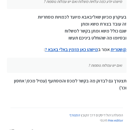
מישהו יודע כמה עלויות משלוח ואם יש עמלות נוספות ?
בעיקרון מכיוון שאליבאבא מיועד לכמויות מסחריות
זה עובד בצורת משא ומתן
שגם כולל משא ומתן בקשר למשלוח
ובסיומו מה שהוחלט ביניכם תעשו
@
שטרית
אמר ב
מישהו כאן מזמין באלי באבא ?
:
ואם יש עמלות נוספות ?
תצטרך גם לבדוק מה בקשר למכס והמסתעף (עמיל מכס\ אחסון
וכו')
הפעלת ניהול דיסקים דרך הקובץ
המצורף
Hex editor
חינמי